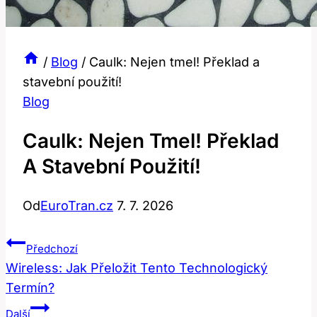
/
Blog
/
Caulk: Nejen tmel! Překlad a
stavební použití!
Blog
Caulk: Nejen Tmel! Překlad
A Stavební Použití!
Od
EuroTran.cz
7. 7. 2026
Navigace
Předchozí
Pro
Wireless: Jak Přeložit Tento Technologický
Termín?
Příspěvek
Další