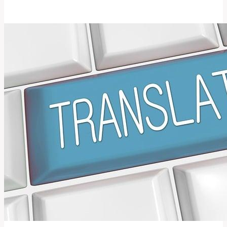
Překlad
a
význam
v
ekonomii