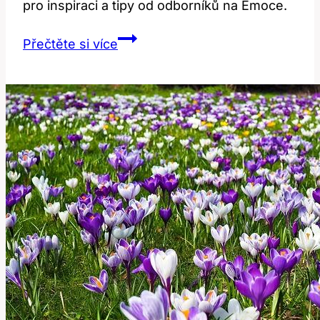
pro inspiraci a tipy od odborníků na Emoce.
Make
Přečtěte si více
Me
Feel:
Jak
Správně
Vyjádřit
Emoce?