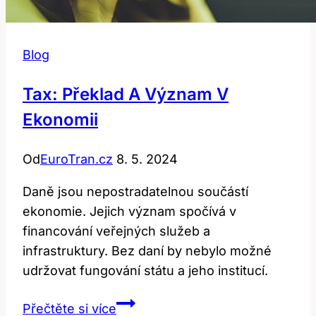
Blog
Tax: Překlad A Význam V
Ekonomii
Od
EuroTran.cz
8. 5. 2024
Daně jsou nepostradatelnou součástí
ekonomie. Jejich význam spočívá v
financování veřejných služeb a
infrastruktury. Bez daní by nebylo možné
udržovat fungování státu a jeho institucí.
Tax:
Přečtěte si více