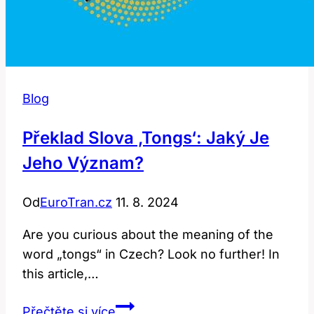
Blog
Překlad Slova ‚tongs‘: Jaký Je
Jeho Význam?
Od
EuroTran.cz
11. 8. 2024
Are you curious about the meaning of the
word „tongs“ in Czech? Look no further! In
this article,…
Překlad
Přečtěte si více