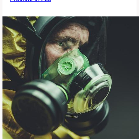
slova
‚tongs‘:
Jaký
je
jeho
význam?