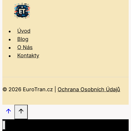
Úvod
Blog
O Nás
Kontakty
© 2026 EuroTran.cz |
Ochrana Osobních Údajů