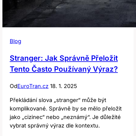
Blog
Stranger: Jak Správně Přeložit
Tento Často Používaný Výraz?
Od
EuroTran.cz
18. 1. 2025
Překládání slova „stranger“ může být
komplikované. Správně by se mělo přeložit
jako „cizinec“ nebo „neznámý“. Je důležité
vybrat správný výraz dle kontextu.