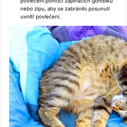
povlečení pomocí zapínacích gombíků
nebo zipu, aby se zabránilo posunutí
uvnitř povlečení.