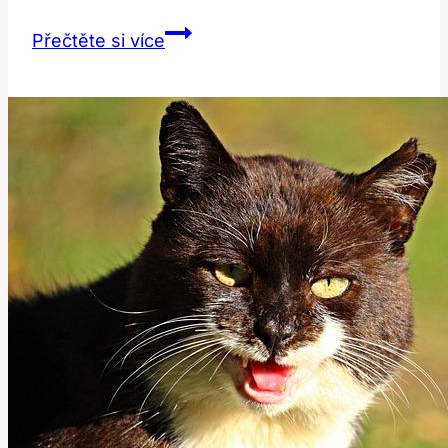
Plea:
Přečtěte si více
Význam
a
Překlad
v
Anglicko-
Českém
Slovníku