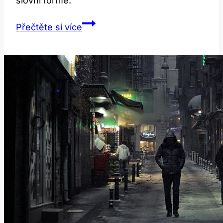
slovní formě.
Dee:
Přečtěte si více
Jaké
Jsou
Různé
Významy
a
Použití
Této
Slova?