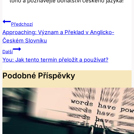
toho a poznávejte bohatství českého jazyka!
Navigace
Předchozí
Pro
Approaching: Význam a Překlad v Anglicko-
Českém Slovníku
Příspěvek
Další
You: Jak tento termín přeložit a používat?
Podobné Příspěvky