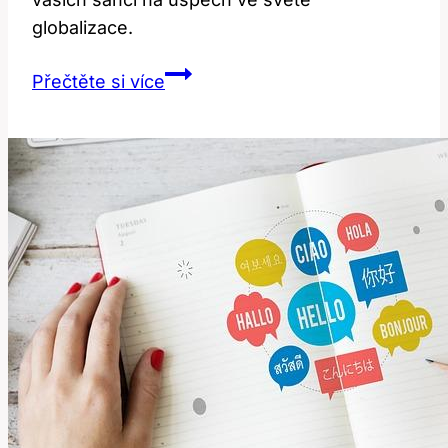
globalizace.
Perk:
Přečtěte si více
Jaké
Výhody
Nabízí
Anglický
Jazyk?