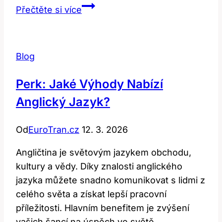
Stranger:
Přečtěte si více
Jak
Správně
Přeložit
Blog
Tento
Často
Perk: Jaké Výhody Nabízí
Používaný
Anglický Jazyk?
Výraz?
Od
EuroTran.cz
12. 3. 2026
Angličtina je světovým jazykem obchodu,
kultury a vědy. Díky znalosti anglického
jazyka můžete snadno komunikovat s lidmi z
celého světa a získat lepší pracovní
příležitosti. Hlavním benefitem je zvýšení
vašich šancí na úspěch ve světě