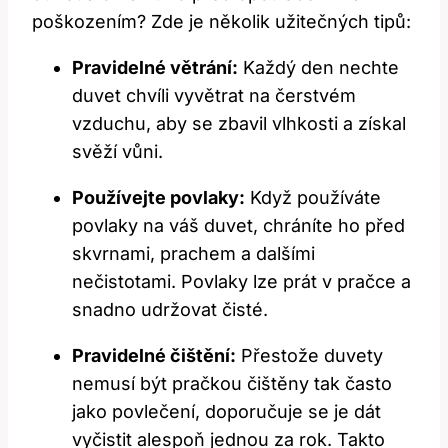
poškozením? Zde je několik užitečných tipů:
Pravidelné větrání:
Každý den nechte
duvet chvíli vyvětrat na čerstvém
vzduchu, aby se zbavil vlhkosti a získal
svěží vůni.
Používejte povlaky:
Když používáte
povlaky na váš duvet, chráníte ho před
skvrnami, prachem a dalšími
nečistotami. Povlaky lze prát v pračce a
snadno udržovat čisté.
Pravidelné čištění:
Přestože duvety
nemusí být pračkou čištěny tak často
jako povlečení, doporučuje se je dát
vyčistit alespoň jednou za rok. Takto