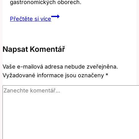
gastronomických oborech.
Pour:
Přečtěte si více
Jaký
je
jeho
Napsat Komentář
překlad
a
Vaše e-mailová adresa nebude zveřejněna.
význam?
Vyžadované informace jsou označeny
*