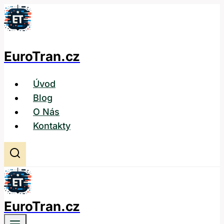
Přeskočit
na
obsah
EuroTran.cz
Úvod
Blog
O Nás
Kontakty
EuroTran.cz