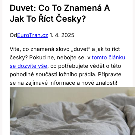
Duvet: Co To Znamená A
Jak To Říct Česky?
Od
EuroTran.cz
1. 4. 2025
Víte, co znamená slovo „duvet“ a jak to říct
česky? Pokud ne, nebojte se, v
tomto článku
se dozvíte vše
, co potřebujete vědět o této
pohodlné součásti ložního prádla. Připravte
se na zajímavé informace a nové znalosti!