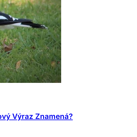
gový Výraz Znamená?