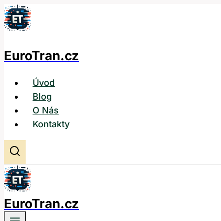
Přeskočit
na
obsah
EuroTran.cz
Úvod
Blog
O Nás
Kontakty
EuroTran.cz