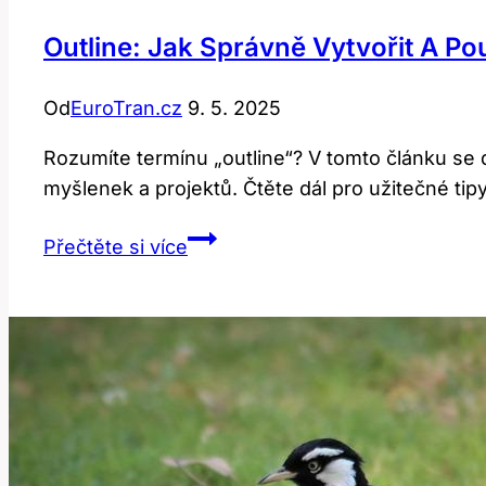
Outline: Jak Správně Vytvořit A Po
Od
EuroTran.cz
9. 5. 2025
Rozumíte termínu „outline“? V tomto článku se do
myšlenek a projektů. Čtěte dál pro užitečné tip
Outline:
Přečtěte si více
Jak
Správně
Vytvořit
a
Používat
Tento
Termín?