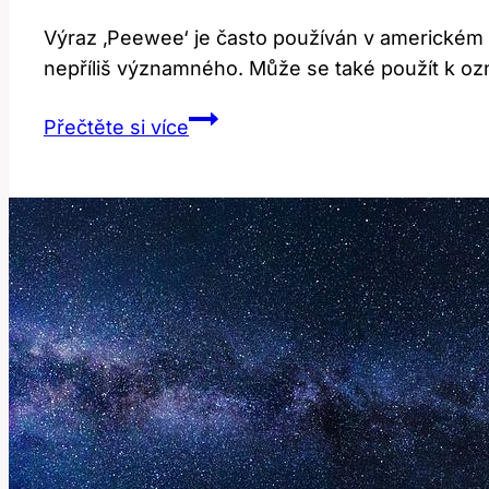
Výraz ‚Peewee‘ je často používán v americkém
nepříliš významného. Může se také použít k oz
Peewee:
Přečtěte si více
Co
Tento
Americký
Slangový
Výraz
Znamená?