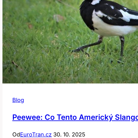
Blog
Peewee: Co Tento Americký Slan
Od
EuroTran.cz
30. 10. 2025