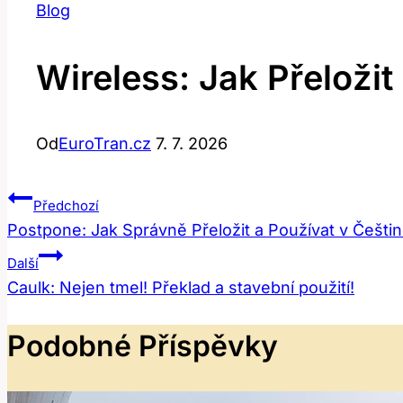
Blog
Wireless: Jak Přeloži
Od
EuroTran.cz
7. 7. 2026
Navigace
Předchozí
Postpone: Jak Správně Přeložit a Používat v Češti
Pro
Další
Příspěvek
Caulk: Nejen tmel! Překlad a stavební použití!
Podobné Příspěvky