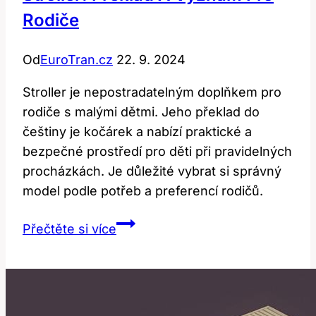
Rodiče
Od
EuroTran.cz
22. 9. 2024
Stroller je nepostradatelným doplňkem pro
rodiče s malými dětmi. Jeho překlad do
češtiny je kočárek a nabízí praktické a
bezpečné prostředí pro děti při pravidelných
procházkách. Je důležité vybrat si správný
model podle potřeb a preferencí rodičů.
Stroller:
Přečtěte si více
Překlad
a
Význam
pro