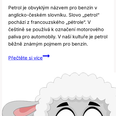
Petrol je obvyklým názvem pro benzín v
anglicko-českém slovníku. Slovo „petrol“
pochází z francouzského „pétrole“. V
češtině se používá k označení motorového
paliva pro automobily. V naší kultuře je petrol
běžně známým pojmem pro benzín.
Petrol:
Přečtěte si více
Překlad
a
Význam
v
Anglicko-
Českém
Slovníku