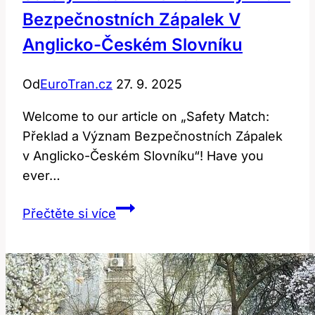
Bezpečnostních Zápalek V
Anglicko-Českém Slovníku
Od
EuroTran.cz
27. 9. 2025
Welcome to our article on „Safety Match:
Překlad a Význam Bezpečnostních Zápalek
v Anglicko-Českém Slovníku“! Have you
ever…
Safety
Přečtěte si více
match:
Překlad
a
význam
bezpečnostních