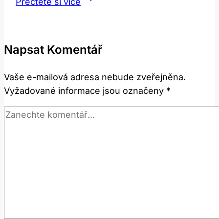
Přečtěte si více
Co
tento
termín
Napsat Komentář
skutečně
znamená?
Vaše e-mailová adresa nebude zveřejněna.
Anglicko-
Vyžadované informace jsou označeny
*
český
překlad