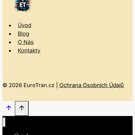
Úvod
Blog
O Nás
Kontakty
© 2026 EuroTran.cz |
Ochrana Osobních Údajů