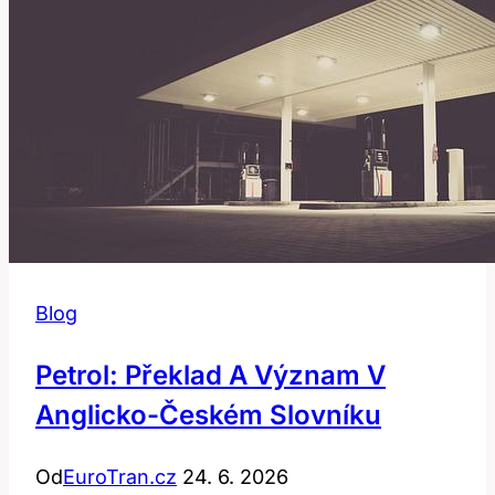
Rodiče
Blog
Petrol: Překlad A Význam V
Anglicko-Českém Slovníku
Od
EuroTran.cz
24. 6. 2026