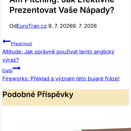
Prezentovat Vaše Nápady?
Od
EuroTran.cz
9. 7. 2026
9. 7. 2026
Navigace
Předchozí
Pro
Altitude: Jak správně používat tento anglický
výraz?
Příspěvek
Další
Fireworks: Překlad a význam této bujaré fráze!
Podobné Příspěvky