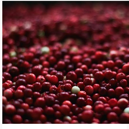
Význam
Slova
Pro
Hladit
nebo
Mazlit