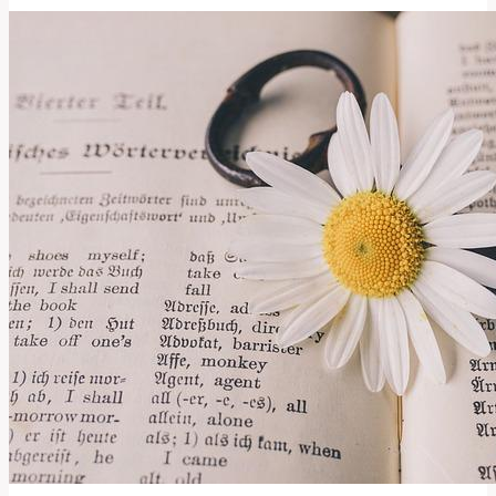
a
Význam
v
Anglicko-
Českém
Kontextu