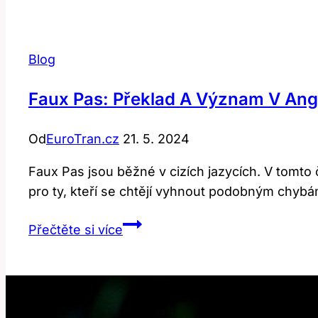
Blog
Faux Pas: Překlad A Význam V Ang
Od
EuroTran.cz
21. 5. 2024
Faux Pas jsou běžné v cizích jazycích. V tomto
pro ty, kteří se chtějí vyhnout podobným chybá
Faux
Přečtěte si více
Pas:
Překlad
a
Význam