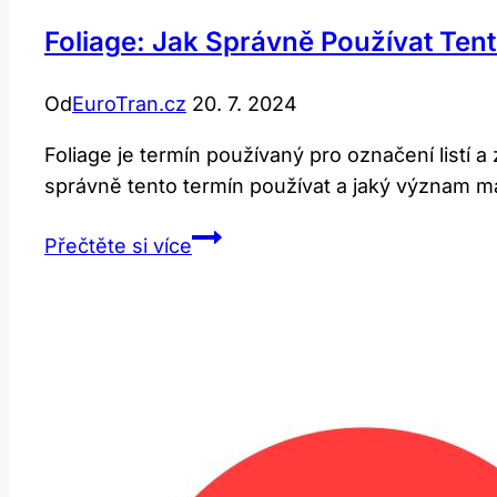
Foliage: Jak Správně Používat Tent
Od
EuroTran.cz
20. 7. 2024
Foliage je termín používaný pro označení listí a 
správně tento termín používat a jaký význam m
Foliage:
Přečtěte si více
Jak
správně
používat
tento
termín
v
angličtině?