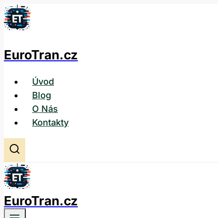
Přeskočit
na
obsah
EuroTran.cz
Úvod
Blog
O Nás
Kontakty
EuroTran.cz