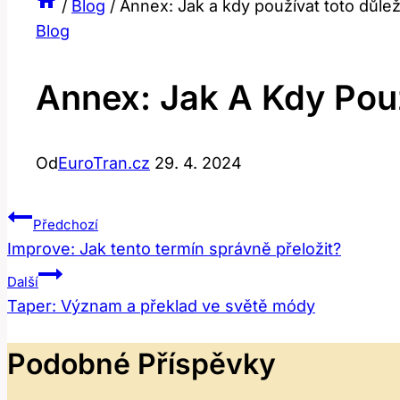
/
Blog
/
Annex: Jak a kdy používat toto důlež
Blog
Annex: Jak A Kdy Použ
Od
EuroTran.cz
29. 4. 2024
Navigace
Předchozí
Improve: Jak tento termín správně přeložit?
Pro
Další
Příspěvek
Taper: Význam a překlad ve světě módy
Podobné Příspěvky