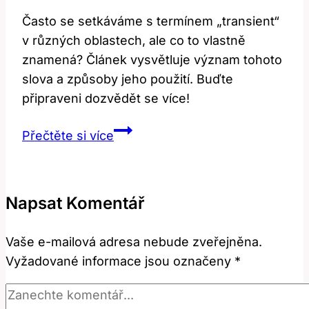
Často se setkáváme s termínem „transient“
v různých oblastech, ale co to vlastně
znamená? Článek vysvětluje význam tohoto
slova a způsoby jeho použití. Buďte
připraveni dozvědět se více!
Transient:
Přečtěte si více
Co
to
znamená
Napsat Komentář
a
jak
Vaše e-mailová adresa nebude zveřejněna.
se
Vyžadované informace jsou označeny
*
používá?