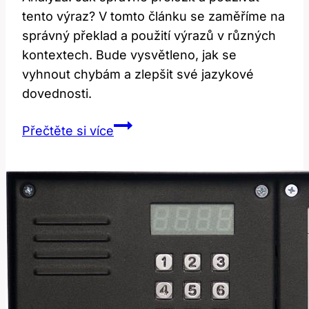
tento výraz? V tomto článku se zaměříme na
správný překlad a použití výrazů v různých
kontextech. Bude vysvětleno, jak se
vyhnout chybám a zlepšit své jazykové
dovednosti.
Analyze:
Přečtěte si více
Jak
správně
přeložit
a
používat
tento
výraz?