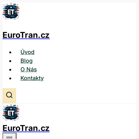
Přeskočit
na
obsah
EuroTran.cz
Úvod
Blog
O Nás
Kontakty
EuroTran.cz