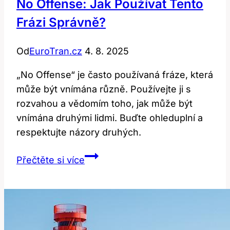
No Offense: Jak Používat Tento
Frázi Správně?
Od
EuroTran.cz
4. 8. 2025
„No Offense“ je často používaná fráze, která
může být vnímána různě. Používejte ji s
rozvahou a vědomím toho, jak může být
vnímána druhými lidmi. Buďte ohleduplní a
respektujte názory druhých.
No
Přečtěte si více
Offense:
Jak
Používat
Tento
Frázi