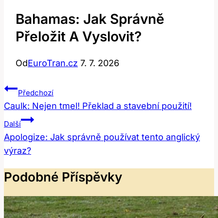
Bahamas: Jak Správně
Přeložit A Vyslovit?
Od
EuroTran.cz
7. 7. 2026
Navigace
Předchozí
Pro
Caulk: Nejen tmel! Překlad a stavební použití!
Příspěvek
Další
Apologize: Jak správně používat tento anglický
výraz?
Podobné Příspěvky