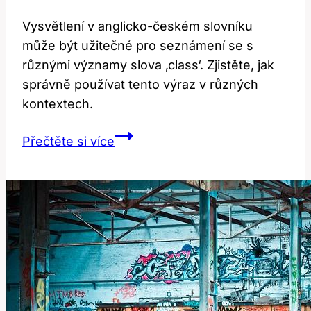
Vysvětlení v anglicko-českém slovníku
může být užitečné pro seznámení se s
různými významy slova ‚class‘. Zjistěte, jak
správně používat tento výraz v různých
kontextech.
Co
Přečtěte si více
znamená
‚class‘?
Vysvětlení
v
anglicko-
českém
slovníku