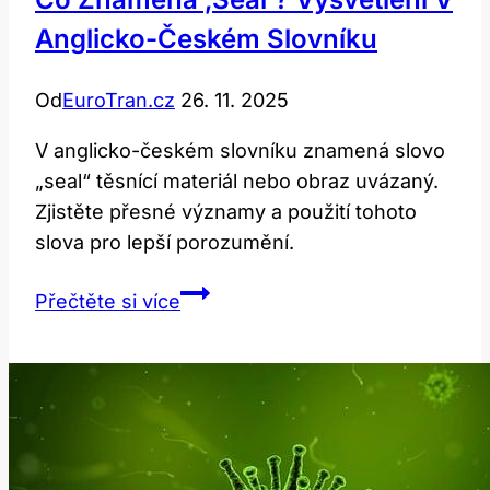
Anglicko-Českém Slovníku
Od
EuroTran.cz
26. 11. 2025
V anglicko-českém slovníku znamená slovo
„seal“ těsnící materiál nebo obraz uvázaný.
Zjistěte přesné významy a použití tohoto
slova pro lepší porozumění.
Co
Přečtěte si více
Znamená
‚Seal‘?
Vysvětlení
v
Anglicko-
Českém