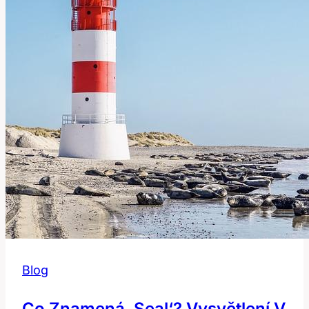
Správně?
Blog
Co Znamená ‚Seal‘? Vysvětlení V