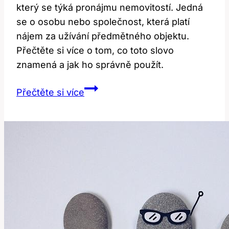
který se týká pronájmu nemovitostí. Jedná
se o osobu nebo společnost, která platí
nájem za užívání předmětného objektu.
Přečtěte si více o tom, co toto slovo
znamená a jak ho správně použít.
Tenant:
Přečtěte si více
Co
toto
slovo
znamená
a
jak
ho
použít?