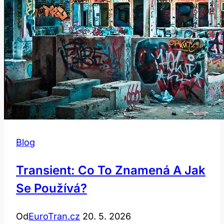
Blog
Transient: Co To Znamená A Jak
Se Používá?
Od
EuroTran.cz
20. 5. 2026