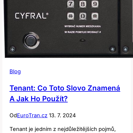
Blog
Tenant: Co Toto Slovo Znamená
A Jak Ho Použít?
Od
EuroTran.cz
13. 7. 2024
Tenant je jedním z nejdůležitějších pojmů,