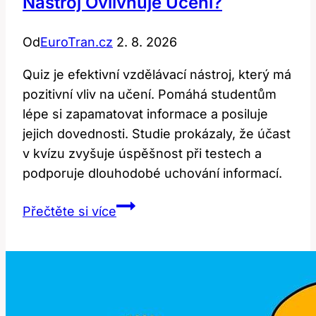
Nástroj Ovlivňuje Učení?
Od
EuroTran.cz
2. 8. 2026
Quiz je efektivní vzdělávací nástroj, který má
pozitivní vliv na učení. Pomáhá studentům
lépe si zapamatovat informace a posiluje
jejich dovednosti. Studie prokázaly, že účast
v kvízu zvyšuje úspěšnost při testech a
podporuje dlouhodobé uchování informací.
Quiz:
Přečtěte si více
Jak
tento
vzdělávací
nástroj
ovlivňuje