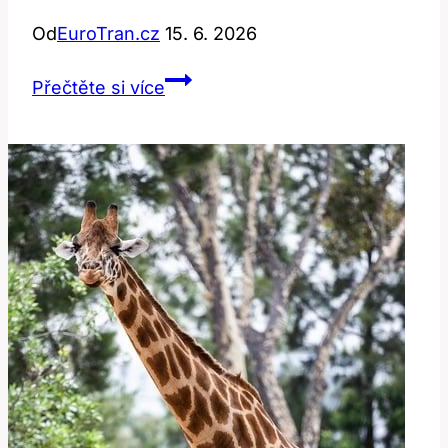
Od
EuroTran.cz
15. 6. 2026
Gobble:
Přečtěte si více
Význam
a
Překlad
Této
Akce