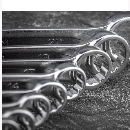
Jak
správně
přeložit
tento
technický
termín?