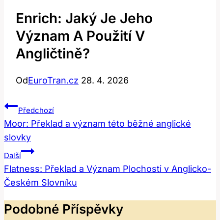
Enrich: Jaký Je Jeho
Význam A Použití V
Angličtině?
Od
EuroTran.cz
28. 4. 2026
Navigace
Předchozí
Pro
Moor: Překlad a význam této běžné anglické
slovky
Příspěvek
Další
Flatness: Překlad a Význam Plochosti v Anglicko-
Českém Slovníku
Podobné Příspěvky