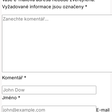
v
Vyžadované informace jsou označeny
*
češtině
Komentář
*
Jméno
*
E-mail