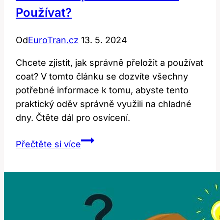
Používat?
Od
EuroTran.cz
13. 5. 2024
Chcete zjistit, jak správně přeložit a používat
coat? V tomto článku se dozvíte všechny
potřebné informace k tomu, abyste tento
praktický oděv správně využili na chladné
dny. Čtěte dál pro osvícení.
Coat:
Přečtěte si více
Jak
Správně
Přeložit
a
Používat?