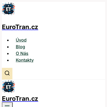
Přeskočit
na
obsah
EuroTran.cz
Úvod
Blog
O Nás
Kontakty
EuroTran.cz