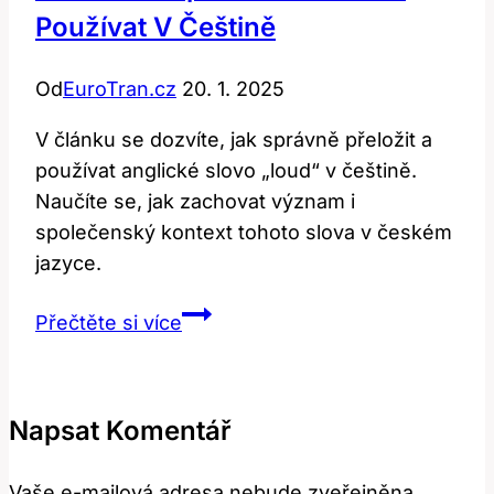
Používat V Češtině
Od
EuroTran.cz
20. 1. 2025
V článku se dozvíte, jak správně přeložit a
používat anglické slovo „loud“ v češtině.
Naučíte se, jak zachovat význam i
společenský kontext tohoto slova v českém
jazyce.
Loud:
Přečtěte si více
Jak
správně
přeložit
Napsat Komentář
a
používat
Vaše e-mailová adresa nebude zveřejněna.