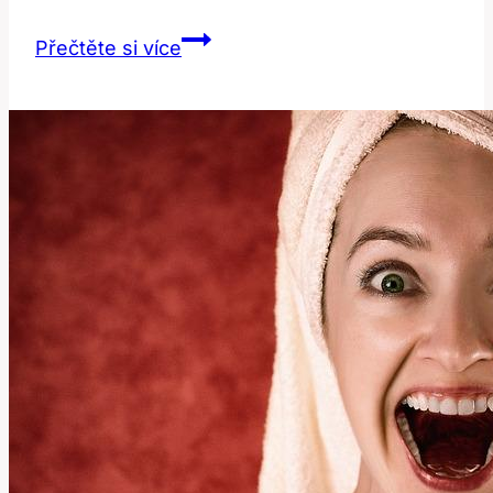
Tick:
Přečtěte si více
Překlad
a
Význam
v
Anglicko-
Českém
Slovníku