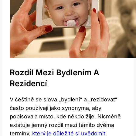
Rozdíl Mezi Bydlením A
Rezidencí
V češtině se slova „bydlení“ a „rezidovat“
často používají jako synonyma, aby
popisovala místo, kde někdo žije. Nicméně
existuje jemný rozdíl mezi těmito dvěma
termíny,
který je důležité si uvědomit
.