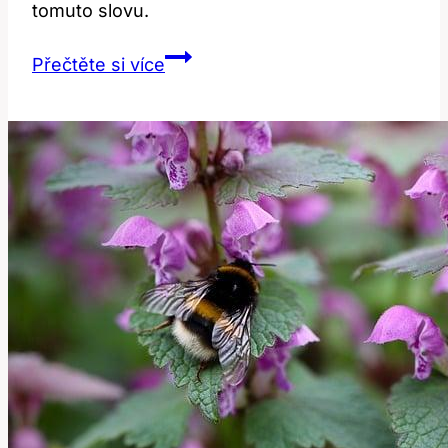
tomuto slovu.
Grin:
Přečtěte si více
Co
Znamená
Tento
Výraz
pro
Úsměv?