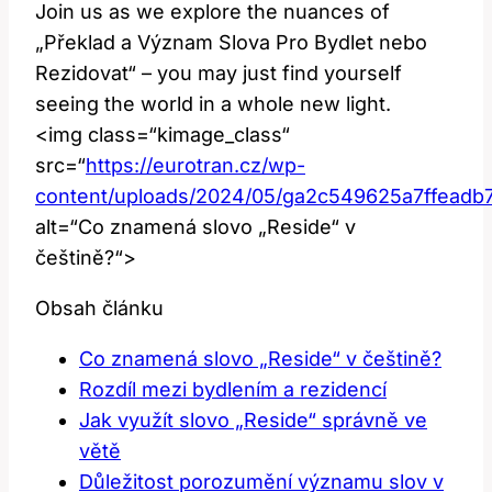
Join us as we explore the nuances of
„Překlad a Význam Slova Pro Bydlet nebo
Rezidovat“ – you may just find yourself
seeing the world in a whole new light.
<img class=“kimage_class“
src=“
https://eurotran.cz/wp-
content/uploads/2024/05/ga2c549625a7ffead
alt=“Co znamená slovo „Reside“ v
češtině?“>
Obsah článku
Co znamená slovo „Reside“ v češtině?
Rozdíl mezi bydlením a rezidencí
Jak využít slovo „Reside“ správně ve
větě
Důležitost porozumění významu slov v