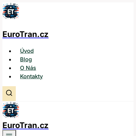
Přeskočit
na
obsah
EuroTran.cz
Úvod
Blog
O Nás
Kontakty
EuroTran.cz