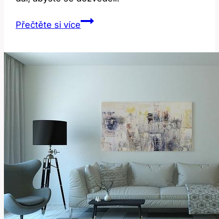
Optimiser:
Přečtěte si více
Jaký
Je
Význam
Této
Role
v
Technologii?