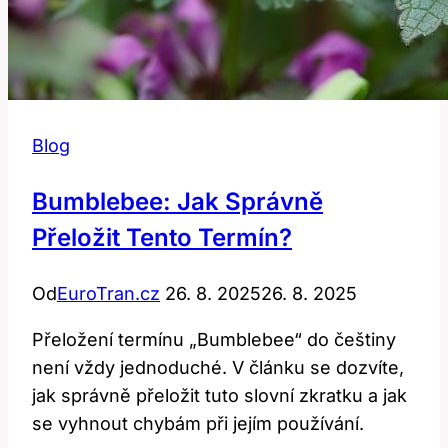
Blog
Bumblebee: Jak Správně
Přeložit Tento Termín?
Od
EuroTran.cz
26. 8. 2025
26. 8. 2025
Přeložení termínu „Bumblebee“ do češtiny
není vždy jednoduché. V článku se dozvíte,
jak správně přeložit tuto slovní zkratku a jak
se vyhnout chybám při jejím používání.