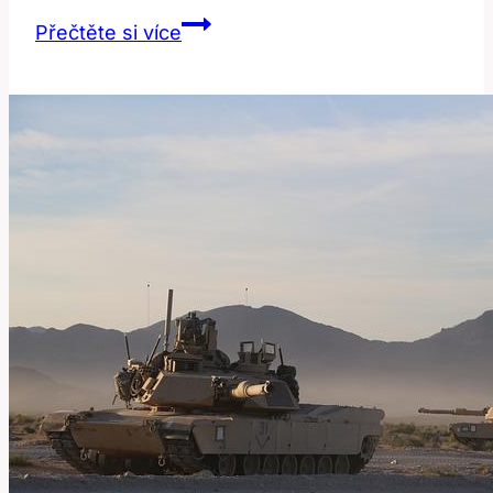
Bumblebee:
Přečtěte si více
Jak
Správně
Přeložit
Tento
Termín?