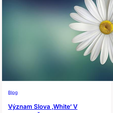
Blog
Význam Slova ‚White‘ V