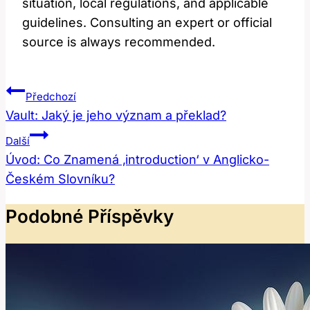
situation, local regulations, and applicable
guidelines. Consulting an expert or official
source is always recommended.
Navigace
Předchozí
Pro
Vault: Jaký je jeho význam a překlad?
Příspěvek
Další
Úvod: Co Znamená ‚introduction‘ v Anglicko-
Českém Slovníku?
Podobné Příspěvky