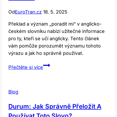
Od
EuroTran.cz
18. 5. 2025
Překlad a význam „poradit mi“ v anglicko-
českém slovníku nabízí užitečné informace
pro ty, kteří se učí anglicky. Tento článek
vám pomůže porozumět významu tohoto
výrazu a jak ho správně používat.
Advise
Přečtěte si více
me:
Překlad
a
Blog
význam
poradit
Durum: Jak Správně Přeložit A
mi
Používat Toto Slovo?
v