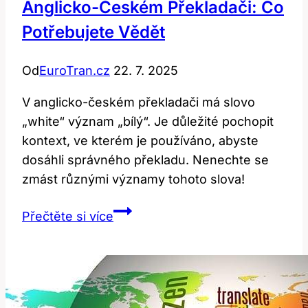
Anglicko-Českém Překladači: Co
Potřebujete Vědět
Od
EuroTran.cz
22. 7. 2025
V anglicko-českém překladači má slovo
„white“ význam „bílý“. Je důležité pochopit
kontext, ve kterém je používáno, abyste
dosáhli správného překladu. Nenechte se
zmást různými významy tohoto slova!
Význam
Přečtěte si více
Slova
‚White‘
v
Anglicko-
Českém