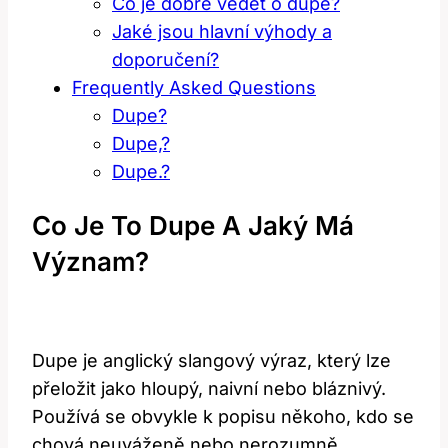
Co je dobré vědět o dupe?
Jaké jsou hlavní výhody a
doporučení?
Frequently Asked Questions
Dupe?
Dupe,?
Dupe.?
Co Je To Dupe A Jaký Má
Význam?
Dupe je anglický slangový výraz, který lze
přeložit jako hloupý, naivní nebo bláznivý.
Používá se obvykle k popisu někoho, kdo se
chová neuváženě nebo nerozumně.