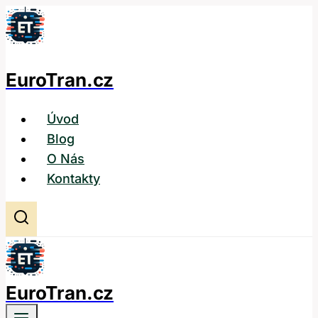
Přeskočit
na
obsah
EuroTran.cz
Úvod
Blog
O Nás
Kontakty
EuroTran.cz