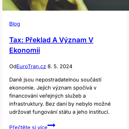
Blog
Tax: Překlad A Význam V
Ekonomii
Od
EuroTran.cz
8. 5. 2024
Daně jsou nepostradatelnou součástí
ekonomie. Jejich význam spočívá v
financování veřejných služeb a
infrastruktury. Bez daní by nebylo možné
udržovat fungování státu a jeho institucí.
Tax:
Přečtěte si více