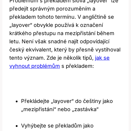
Problémům s překladem slova „layover“ lze
předejít správným porozuměním a
překladem tohoto termínu. V angličtině se
„layover“ obvykle používá k označení
krátkého přestupu na mezipřistání během
letu. Není však snadné najít odpovídající
český ekvivalent, který by přesně vystihoval
tento význam. Zde je několik tipů,
jak se
vyhnout problémům
s překladem:
Překládejte „layover“ do češtiny jako
„mezipřistání“ nebo „zastávka“
Vyhýbejte se překladům jako