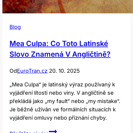
Blog
Mea Culpa: Co Toto Latinské
Slovo Znamená V Angličtině?
Od
EuroTran.cz
20. 10. 2025
„Mea Culpa“ je latinský výraz používaný k
vyjádření lítosti nebo viny. V angličtině se
překládá jako „my fault“ nebo „my mistake“.
Je běžně užíván ve formálních situacích k
vyjádření omluvy nebo přiznání chyby.
Mea