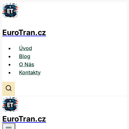
Přeskočit
na
obsah
EuroTran.cz
Úvod
Blog
O Nás
Kontakty
EuroTran.cz