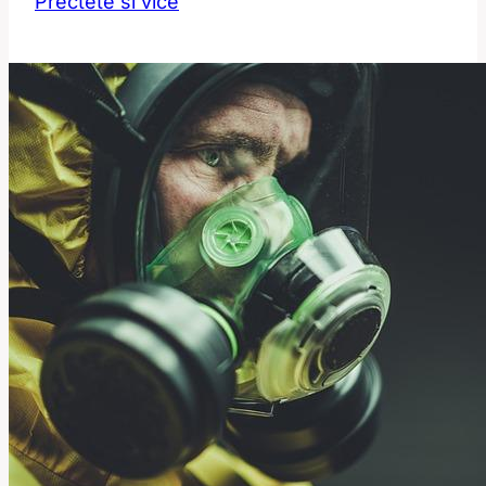
Přečtěte si více
Jak
toto
slovo
ovlivňuje
politické
diskuze?