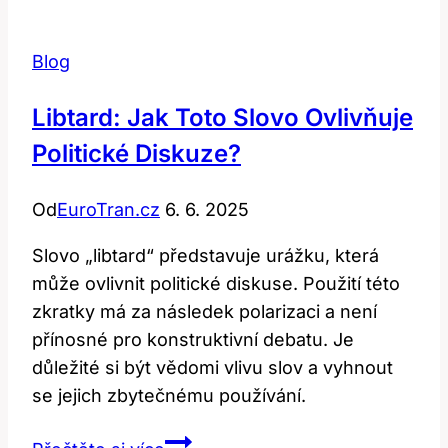
Překlad
a
Blog
význam
v
Libtard: Jak Toto Slovo Ovlivňuje
anglicko-
Politické Diskuze?
českém
slovníku
Od
EuroTran.cz
6. 6. 2025
Slovo „libtard“ představuje urážku, která
může ovlivnit politické diskuse. Použití této
zkratky má za následek polarizaci a není
přínosné pro konstruktivní debatu. Je
důležité si být vědomi vlivu slov a vyhnout
se jejich zbytečnému používání.
Libtard: