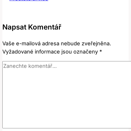
Překlad
a
význam
Napsat Komentář
v
ekonomii
Vaše e-mailová adresa nebude zveřejněna.
Vyžadované informace jsou označeny
*