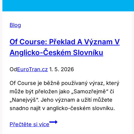
Blog
Of Course: Překlad A Význam V
Anglicko-Českém Slovníku
Od
EuroTran.cz
1. 5. 2026
Of Course je běžně používaný výraz, který
může být přeložen jako „Samozřejmě“ či
„Nanejvýš“. Jeho význam a užití můžete
snadno najít v anglicko-českém slovníku.
Of
Přečtěte si více
course: