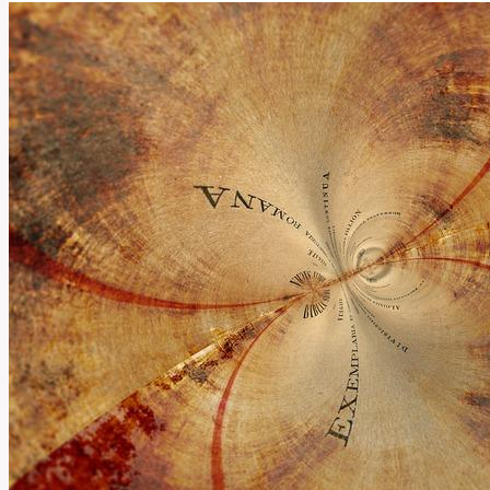
energetický
anglický
výraz
znamená?