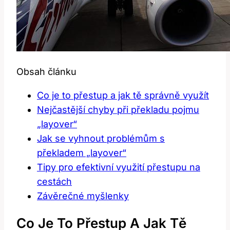
Obsah článku
Co je to přestup a jak tě správně využít
Nejčastější chyby při překladu pojmu
„layover“
Jak se vyhnout problémům s
překladem „layover“
Tipy pro efektivní využití přestupu na
cestách
Závěrečné myšlenky
Co Je To Přestup A Jak Tě