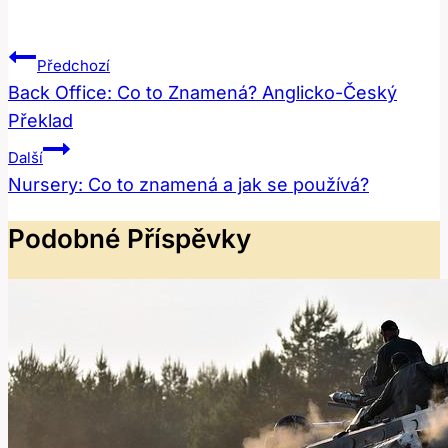
Navigace
Předchozí
Pro
Back Office: Co to Znamená? Anglicko-Český
Překlad
Příspěvek
Další
Nursery: Co to znamená a jak se používá?
Podobné Příspěvky