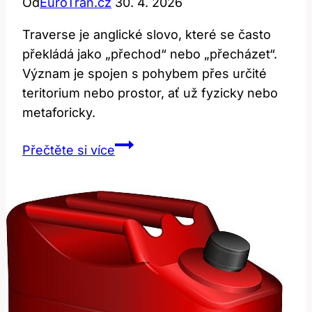
Od
EuroTran.cz
30. 4. 2026
Traverse je anglické slovo, které se často
překládá jako „přechod“ nebo „přecházet“.
Význam je spojen s pohybem přes určité
teritorium nebo prostor, ať už fyzicky nebo
metaforicky.
Traverse:
Přečtěte si více
Jaký
je
jeho
překlad
a
význam?