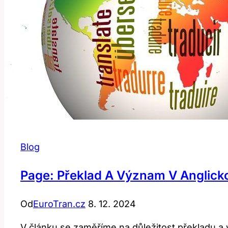
Blog
Page: Překlad A Význam V Anglic
Od
EuroTran.cz
8. 12. 2024
V článku se zaměříme na důležitost překladu a