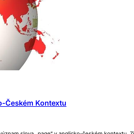
ko-Českém Kontextu
 význam slova „page“ v anglicko-českém kontextu. Zj