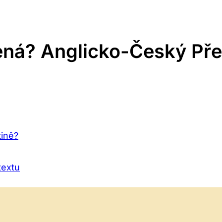
ná? Anglicko-Český Pře
tině?
textu