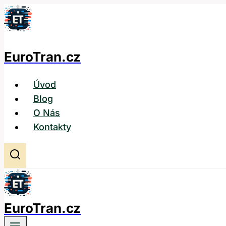
Přeskočit
na
obsah
EuroTran.cz
Úvod
Blog
O Nás
Kontakty
EuroTran.cz