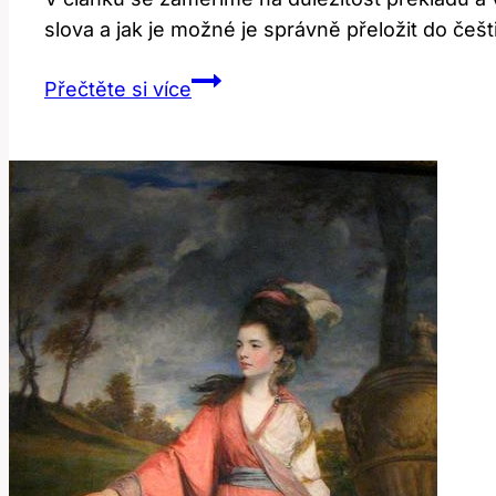
slova a jak je možné je správně přeložit do češt
Page:
Přečtěte si více
Překlad
a
význam
v
anglicko-
českém
kontextu