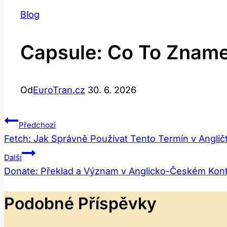
Blog
Capsule: Co To Zname
Od
EuroTran.cz
30. 6. 2026
Navigace
Předchozí
Fetch: Jak Správně Používat Tento Termín v Anglič
Pro
Další
Příspěvek
Donate: Překlad a Význam v Anglicko-Českém Kon
Podobné Příspěvky