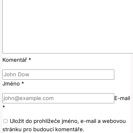
v
češtině?
Komentář
*
Jméno
*
E-mail
*
Uložit do prohlížeče jméno, e-mail a webovou
stránku pro budoucí komentáře.