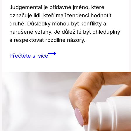
Judgemental je přídavné jméno, které
označuje lidi, kteří mají tendenci hodnotit
druhé. Důsledky mohou být konflikty a
narušené vztahy. Je důležité být ohleduplný
a respektovat rozdílné názory.
Judgemental:
Přečtěte si více
Jaký
je
význam
a
důsledky
tohoto
přídavného
jména?