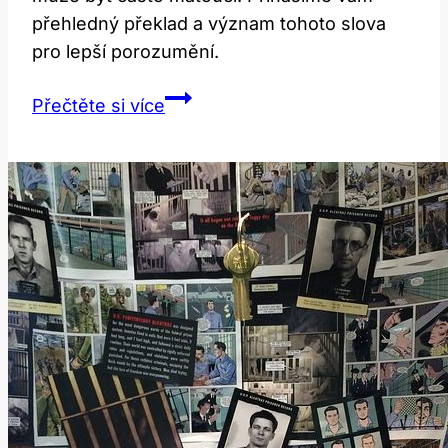
přehledný překlad a význam tohoto slova
pro lepší porozumění.
Trimmer:
Přečtěte si více
Překlad
a
Význam
Slova
v
Anglicko-
Českém
Kontextu