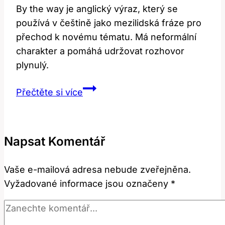
By the way je anglický výraz, který se
používá v češtině jako mezilidská fráze pro
přechod k novému tématu. Má neformální
charakter a pomáhá udržovat rozhovor
plynulý.
By
Přečtěte si více
the
Way:
Co
Napsat Komentář
to
znamená
Vaše e-mailová adresa nebude zveřejněna.
a
Vyžadované informace jsou označeny
*
jak
se
používá