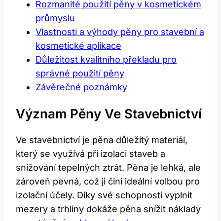
Rozmanité použití pěny v kosmetickém
průmyslu
Vlastnosti a výhody pěny pro stavební a
kosmetické aplikace
Důležitost kvalitního překladu pro
správné použití pěny
Závěrečné poznámky
Význam Pěny Ve Stavebnictví
Ve stavebnictví je pěna důležitý materiál,
který se využívá při izolaci staveb a
snižování tepelných ztrát. Pěna je lehká, ale
zároveň pevná, což ji činí ideální volbou pro
izolační účely. Díky své schopnosti vyplnit
mezery a trhliny dokáže pěna snížit náklady