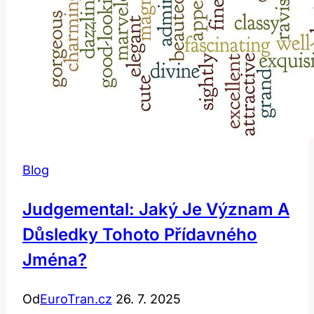
v
Angličtině?
Blog
Judgemental: Jaký Je Význam A
Důsledky Tohoto Přídavného
Jména?
Od
EuroTran.cz
26. 7. 2025