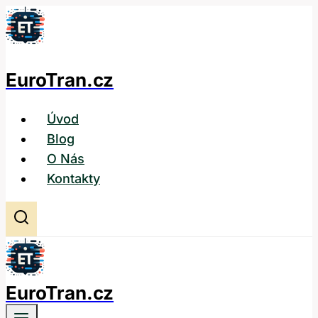
Přeskočit
na
obsah
EuroTran.cz
Úvod
Blog
O Nás
Kontakty
EuroTran.cz