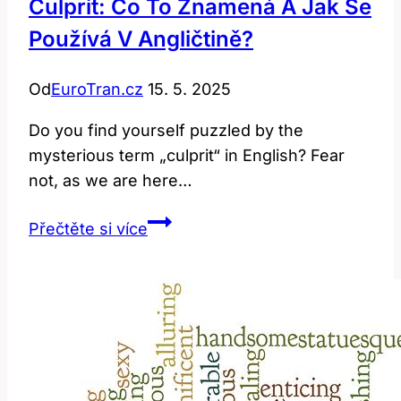
Culprit: Co To Znamená A Jak Se
Používá V Angličtině?
Od
EuroTran.cz
15. 5. 2025
Do you find yourself puzzled by the
mysterious term „culprit“ in English? Fear
not, as we are here…
Culprit:
Přečtěte si více
Co
To
Znamená
a
Jak
Se
Používá