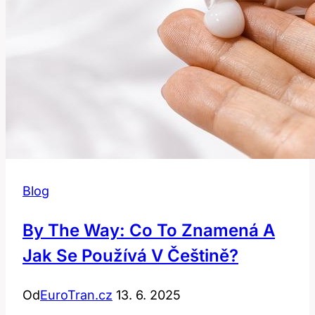
Blog
By The Way: Co To Znamená A
Jak Se Používá V Češtině?
Od
EuroTran.cz
13. 6. 2025