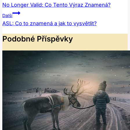
Pro
No Longer Valid: Co Tento Výraz Znamená?
Příspěvek
Další
ASL: Co to znamená a jak to vysvětlit?
Podobné Příspěvky