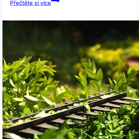
Poverty:
Přečtěte si více
Jak
Anglické
Slovo
Ovlivňuje
Diskuze
o
Chudobě?