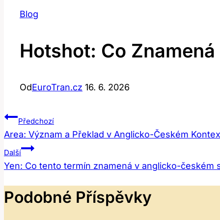
Blog
Hotshot: Co Znamená 
Od
EuroTran.cz
16. 6. 2026
Navigace
Předchozí
Area: Význam a Překlad v Anglicko-Českém Kontex
Pro
Další
Příspěvek
Yen: Co tento termín znamená v anglicko-českém s
Podobné Příspěvky