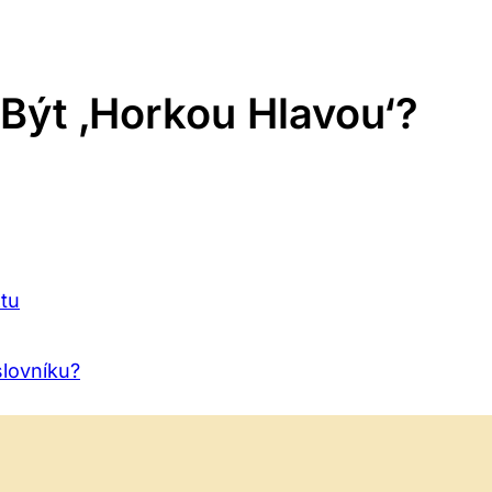
Být ‚Horkou Hlavou‘?
tu
lovníku?