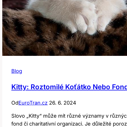
Blog
Kitty: Roztomilé Koťátko Nebo Fon
Od
EuroTran.cz
26. 6. 2024
Slovo „Kitty“ může mít různé významy v různýc
fond či charitativní organizaci. Je důležité por