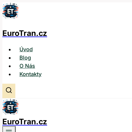
Přeskočit
na
obsah
EuroTran.cz
Úvod
Blog
O Nás
Kontakty
EuroTran.cz