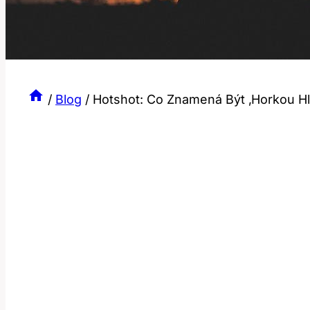
/
Blog
/
Hotshot: Co Znamená Být ‚Horkou Hl