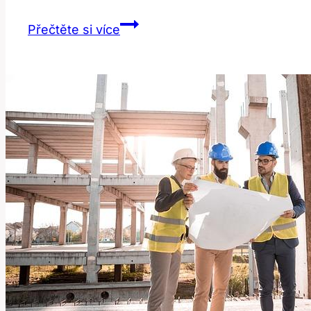
Kitty:
Přečtěte si více
Roztomilé
Koťátko
nebo
Fond
–
Významy
Slova!