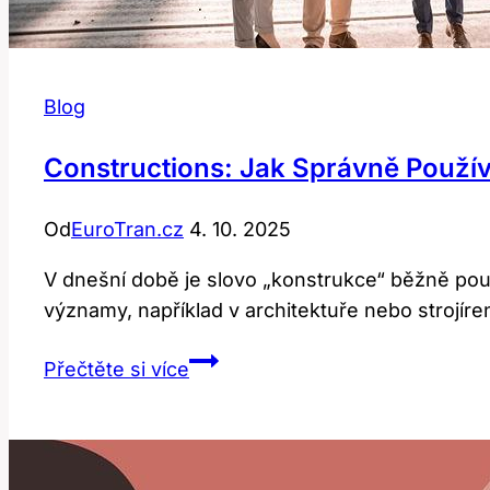
Blog
Constructions: Jak Správně Použív
Od
EuroTran.cz
4. 10. 2025
V dnešní době je slovo „konstrukce“ běžně použ
významy, například v architektuře nebo strojíren
Constructions:
Přečtěte si více
Jak
Správně
Používat
Tento