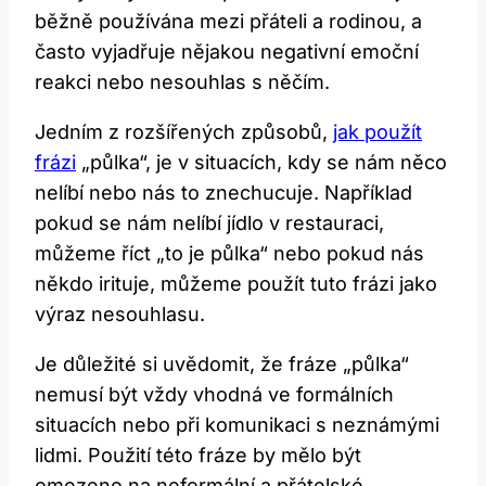
běžně používána mezi přáteli a rodinou, a
často vyjadřuje nějakou negativní emoční
reakci nebo nesouhlas s něčím.
Jedním z rozšířených způsobů,
jak použít
frázi
„půlka“, je v situacích, kdy se nám něco
nelíbí nebo nás to znechucuje. Například
pokud se nám nelíbí jídlo v restauraci,
můžeme říct „to je půlka“ nebo pokud nás
někdo irituje, můžeme použít tuto frázi jako
výraz nesouhlasu.
Je důležité si uvědomit, že fráze „půlka“
nemusí být vždy vhodná ve formálních
situacích nebo při komunikaci s neznámými
lidmi. Použití této fráze by mělo být
omezeno na neformální a přátelské