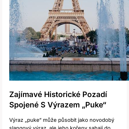
Zajímavé Historické Pozadí
Spojené S Výrazem „puke“
Výraz „puke“ může působit jako novodobý
slangový výraz, ale jeho kořeny sahají do