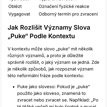
Oblézt
Označení fyzické reakce
Vygagovat
Odborný termín pro zvracení
Jak Rozlišit Významy Slova
„puke“ Podle Kontextu
V kontextu může slovo „puke“ mít několik
různých významů, a proto je důležité
správně rozlišit, o jaký význam se jedná. Zde
je několik způsobů, jak rozpoznat význam
této neformální fráze podle kontextu:
Puke jako sloveso: Pokud je „puke“
použito jako sloveso, znamená to
zvracet nebo zvracet se. Například: „Po
té těžké večeři mi bylo špatně a musel