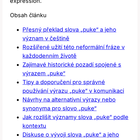
expression.
Obsah článku
Přesný překlad slova „puke“ a jeho
význam v češtině
Rozšířené užití této neformální fráze v
každodenním životě
Zajímavé historické pozadí spojené s
výrazem „puke“
Tipy a doporučení pro správné
používání výrazu „puke“ v komunikaci
Návrhy na alternativní výrazy nebo
synonyma pro slovo „puke“
Jak rozlišit významy slova „puke“ podle
kontextu
Diskuse o vývoji slova „puke“ a jeho