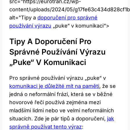
src="https://eurotran.cz/wp-
content/uploads/2024/05/g17fe63c434d828c
alt="Tipy a
doporučení pro správné
používání výrazu
„puke“ v komunikaci“>
Tipy A Doporučení Pro
Správné Používání Výrazu
„puke“ V Komunikaci
Pro správné používání výrazu „puke“ v
komunikaci je důležité mít na paměti
, že se
jedná o neformální frázi, která se v běžné
hovorové řeči používá zejména mezi
mladšími lidmi nebo ve velmi neformálních
situacích. Zde je pár tipů a doporučení,
jak
správně používat tento výraz
: