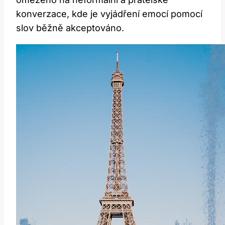
konverzace, kde je vyjádření emocí pomocí
slov běžně akceptováno.