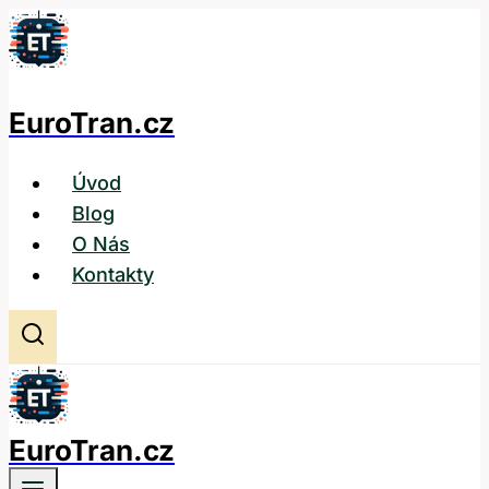
Přeskočit
na
obsah
EuroTran.cz
Úvod
Blog
O Nás
Kontakty
EuroTran.cz