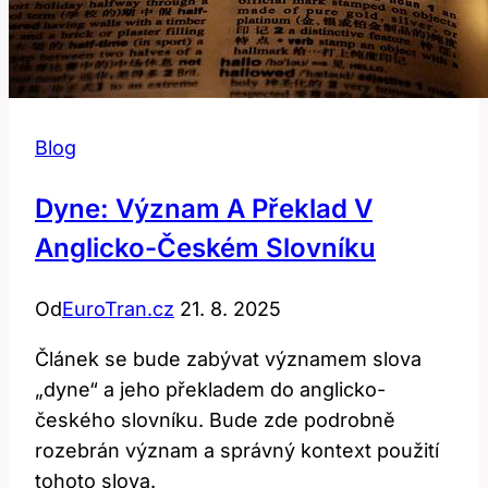
Blog
Dyne: Význam A Překlad V
Anglicko-Českém Slovníku
Od
EuroTran.cz
21. 8. 2025
Článek se bude zabývat významem slova
„dyne“ a jeho překladem do anglicko-
českého slovníku. Bude zde podrobně
rozebrán význam a správný kontext použití
tohoto slova.