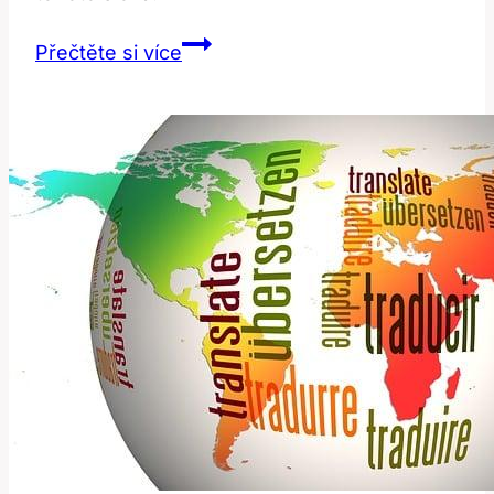
Dyne:
Přečtěte si více
Význam
a
Překlad
v
Anglicko-
Českém
Slovníku