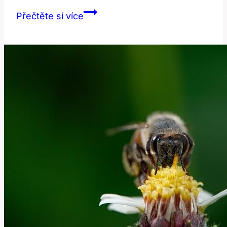
Domestic:
Přečtěte si více
Jaké
jsou
významy
tohoto
přídavného
jména?