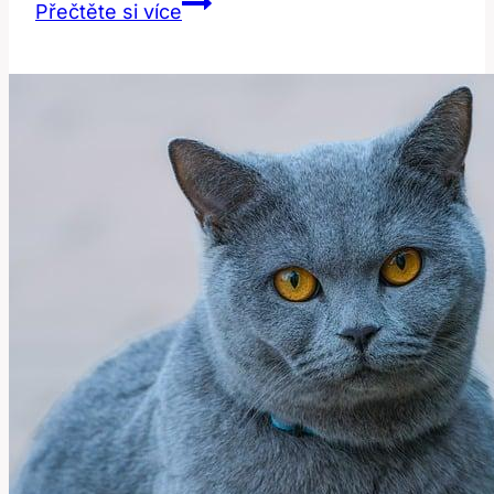
Překlad
Přečtěte si více
a
Význam
Slova
‚gaze‘:
Jak
Správně
Používat
v
Češtině