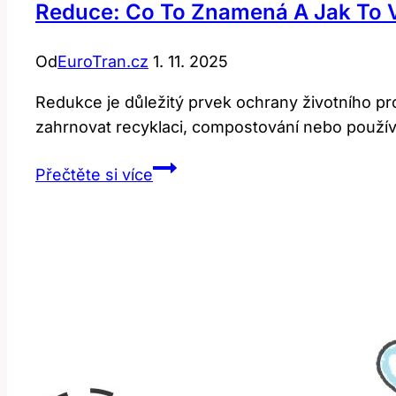
Reduce: Co To Znamená A Jak To V
Od
EuroTran.cz
1. 11. 2025
Redukce je důležitý prvek ochrany životního p
zahrnovat recyklaci, compostování nebo používá
Reduce:
Přečtěte si více
Co
to
znamená
a
jak
to
vysvětlit?