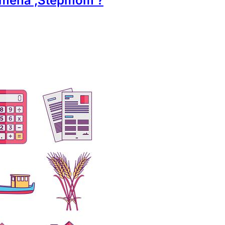
amená ‚stepmom‘?