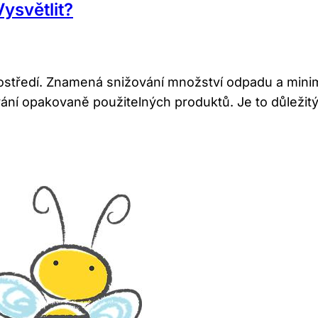
ysvětlit?
rostředí. Znamená snižování množství odpadu a minim
ní opakovaně použitelných produktů. Je to důležitý k