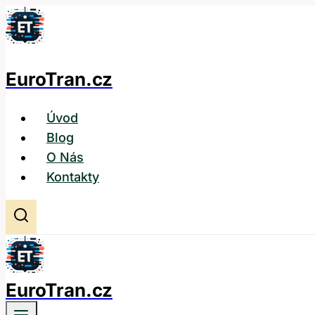
Přeskočit
na
obsah
EuroTran.cz
Úvod
Blog
O Nás
Kontakty
EuroTran.cz