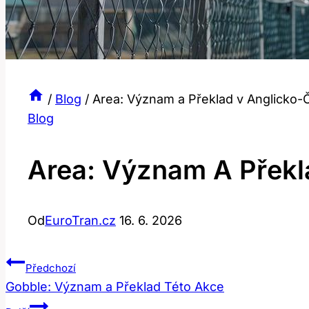
/
Blog
/
Area: Význam a Překlad v Anglicko
Blog
Area: Význam A Překl
Od
EuroTran.cz
16. 6. 2026
Navigace
Předchozí
Gobble: Význam a Překlad Této Akce
Pro