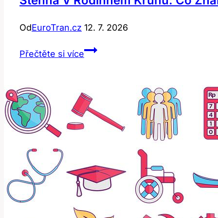
Stehna V Rodinném Kruhu: Co Zn
Od
EuroTran.cz
12. 7. 2026
Stehna
Přečtěte si více
v
rodinném
kruhu:
Co
znamená
‚stepmom‘?