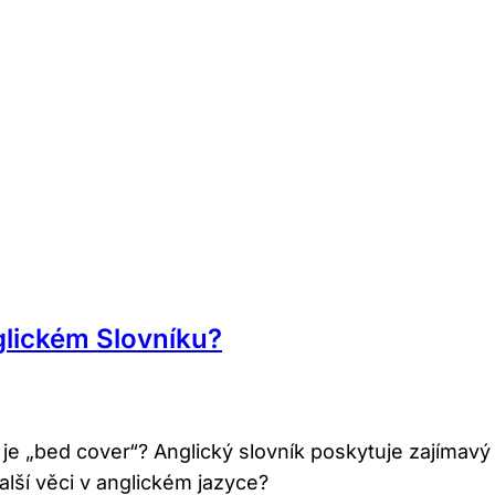
glickém Slovníku?
tině je „bed cover“? Anglický slovník poskytuje zají
lší věci v anglickém jazyce?