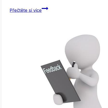
Bed
Přečtěte si více
Cover:
Jak
Přikrývka
Zní
v
Anglickém
Slovníku?