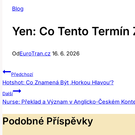
Blog
Yen: Co Tento Termín
Od
EuroTran.cz
16. 6. 2026
Navigace
Předchozí
Hotshot: Co Znamená Být ‚Horkou Hlavou‘?
Pro
Další
Příspěvek
Nurse: Překlad a Význam v Anglicko-Českém Konte
Podobné Příspěvky