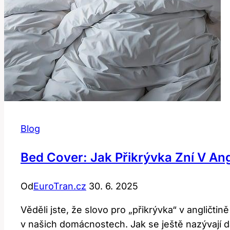
Blog
Bed Cover: Jak Přikrývka Zní V An
Od
EuroTran.cz
30. 6. 2025
Věděli jste, že slovo pro „přikrývka“ v anglič
v našich domácnostech. Jak se ještě nazývají da