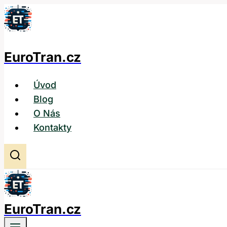
Přeskočit
na
obsah
EuroTran.cz
Úvod
Blog
O Nás
Kontakty
EuroTran.cz