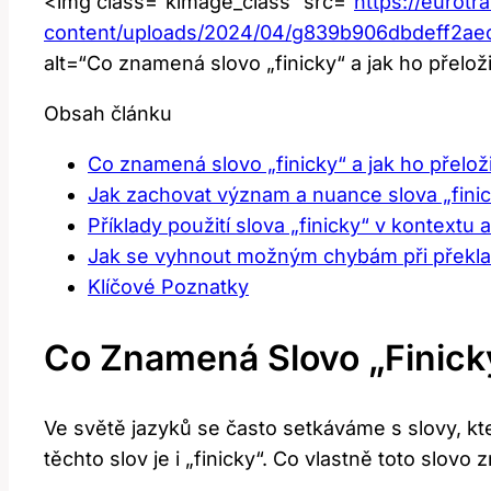
<img class=“kimage_class“ src=“
https://eurotr
content/uploads/2024/04/g839b906dbdeff2
alt=“Co znamená slovo „finicky“ a jak ho přelož
Obsah článku
Co znamená slovo „finicky“ a jak ho přeloži
Jak zachovat význam a nuance slova „finic
Příklady použití slova „finicky“ v kontextu a
Jak se vyhnout možným chybám při překlad
Klíčové Poznatky
Co Znamená Slovo „finicky
Ve světě jazyků se často setkáváme s slovy, kte
těchto slov je i „finicky“. Co vlastně toto slov