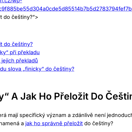
an.cz/wp-
aec9f885be55d304a0cde5d85514b7b5d2783794fef7
it do češtiny?“>
t do češtiny?
ky“ při překladu
 jejich překladů
u slova „finicky“ do češtiny?
“ A Jak Ho Přeložit Do Češti
rá mají specifický význam a zdánlivě není jednoduché
o znamená a
jak ho správně přeložit
do češtiny?