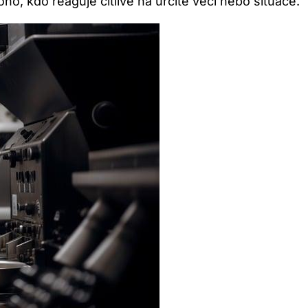
ho, kdo reaguje citlivě na určité věci nebo situace.