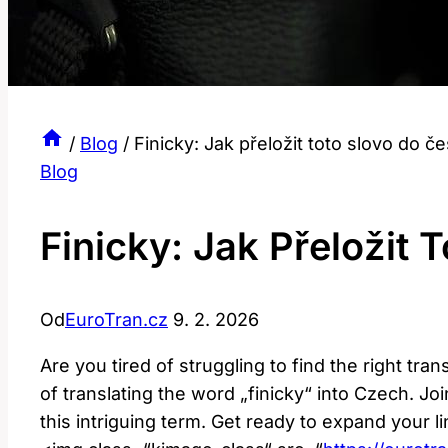
/
Blog
/
Finicky: Jak přeložit toto slovo do če
Blog
Finicky: Jak Přeložit 
Od
EuroTran.cz
9. 2. 2026
Are you tired of struggling to find the right tra
of translating the word „finicky“ into Czech. J
this intriguing term. Get ready to expand your lin