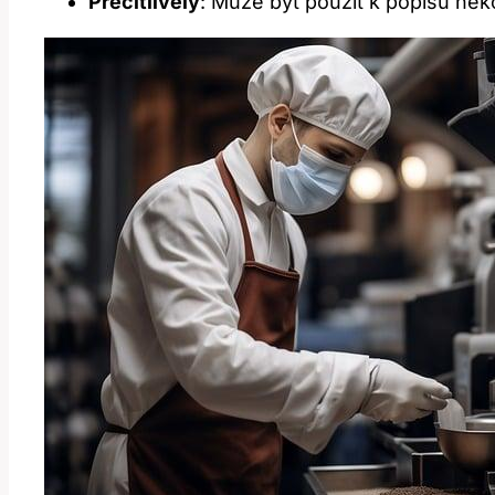
Přecitlivělý
: Může být použit k popisu něko