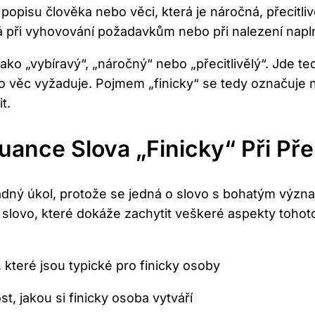
 popisu člověka nebo věci, která je náročná, přecitl
ná při vyhovování požadavkům nebo při nalezení nap
jako „vybíravý“, „náročný“ nebo „přecitlivělý“. Jde te
bo věc vyžaduje. Pojmem „finicky“ se tedy označuje
t.
ance Slova „finicky“ Při Pře
 snadný úkol, protože se jedná o slovo s bohatým v
slovo, které dokáže zachytit veškeré aspekty tohoto
, které jsou typické pro finicky osoby
t, jakou si finicky osoba vytváří