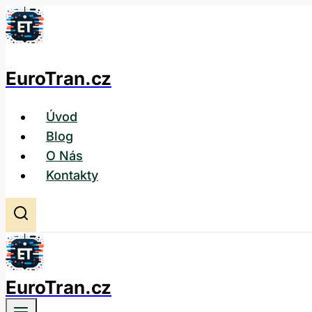
Přeskočit
na
obsah
EuroTran.cz
Úvod
Blog
O Nás
Kontakty
EuroTran.cz