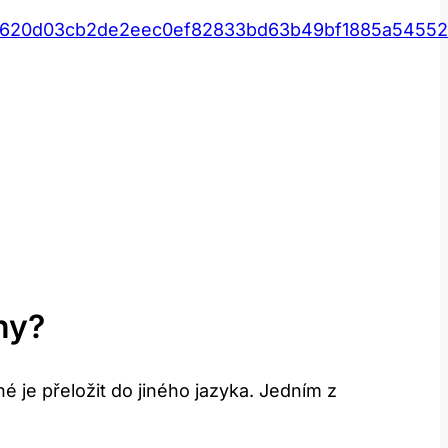
b620d03cb2de2eec0ef82833bd63b49bf1885a54552
ny?
 je přeložit do jiného jazyka. Jedním z