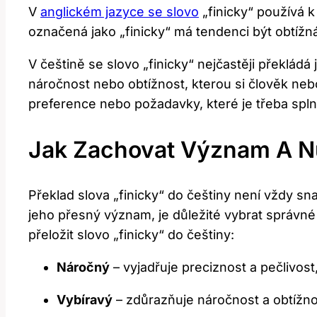
V
anglickém jazyce se slovo
„finicky“ používá k
označená jako „finicky“ má tendenci být obtíž
V češtině se slovo „finicky“ nejčastěji překládá 
náročnost nebo obtížnost, kterou si člověk ne
preference nebo požadavky, které je třeba splni
Jak Zachovat Význam A Nu
Překlad slova „finicky“ do češtiny není vždy
jeho přesný význam, je důležité vybrat správné 
přeložit slovo „finicky“ do češtiny:
Náročný
– vyjadřuje preciznost a pečlivost
Vybíravý
– zdůrazňuje náročnost a obtížnos