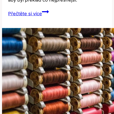
Holt:
Přečtěte si více
Co
To
Znamená
a
Jak
Ho
Přeložit
Do
Češtiny?