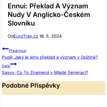
Ennui: Překlad A Význam
Nudy V Anglicko-Českém
Slovníku
Od
EuroTran.cz
18. 5. 2024
Navigace
Předchozí
Pro
Pupil: Jaký je jeho překlad a význam v češtině?
Příspěvek
Další
Sassy: Co To Znamená v Mladé Generaci?
Podobné Příspěvky