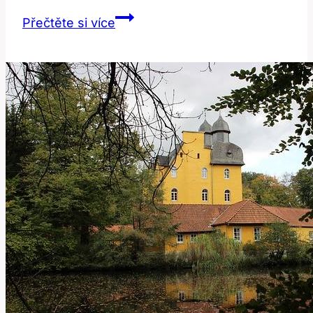
Legal:
Přečtěte si více
Překlad
a
Význam
Legálního
v
Anglicko-
Českém
Slovníku