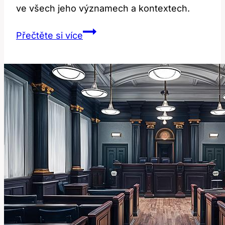
ve všech jeho významech a kontextech.
Tick:
Přečtěte si více
Překlad
a
Význam
v
Anglicko-
Českém
Slovníku