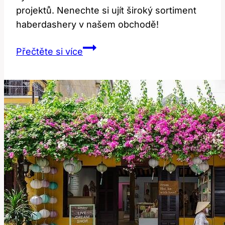
projektů. Nenechte si ujít široký sortiment
haberdashery v našem obchodě!
Haberdashery:
Přečtěte si více
Co
to
znamená
a
jak
se
používá?