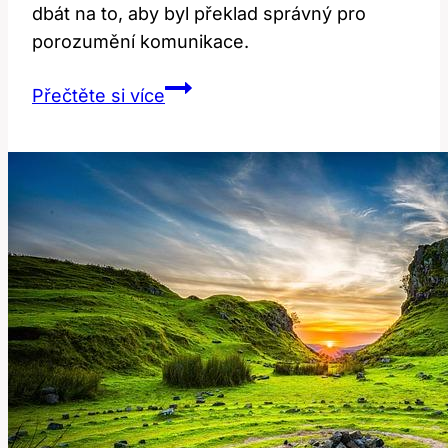
dbát na to, aby byl překlad správný pro
porozumění komunikace.
C’est:
Přečtěte si více
Překlad
a
Význam
Této
Francouzské
Fráze