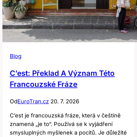
Blog
C’est: Překlad A Význam Této
Francouzské Fráze
Od
EuroTran.cz
20. 7. 2026
C’est je francouzská fráze, která v češtině
znamená „je to“. Používá se k vyjádření
smysluplných myšlenek a pocitů. Je důležité