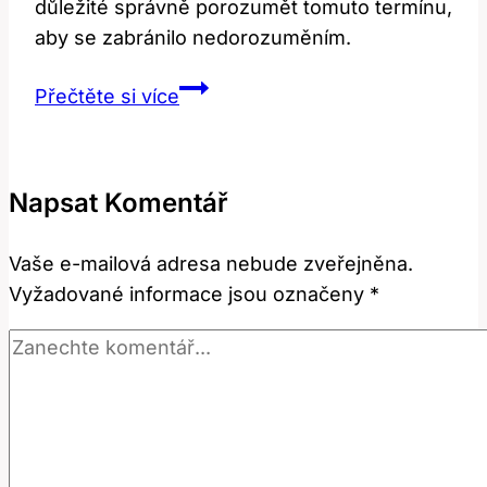
důležité správně porozumět tomuto termínu,
aby se zabránilo nedorozuměním.
Concentre:
Přečtěte si více
Co
Tento
Anglický
Napsat Komentář
Výraz
Znamená?
Vaše e-mailová adresa nebude zveřejněna.
Vyžadované informace jsou označeny
*