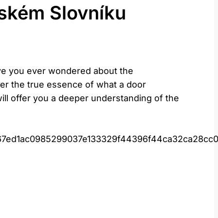
eském Slovníku
e‌ you ever wondered ⁢about ‍the
over the true essence‌ of what a door
ill offer you a⁣ deeper understanding of the
d67ed1ac0985299037e133329f44396f44ca32ca28cc0