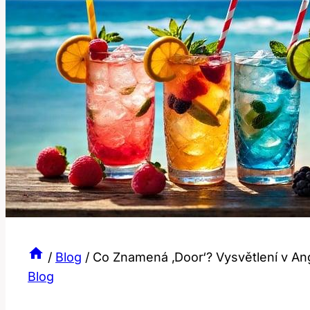
/
Blog
/
Co Znamená ‚Door‘? Vysvětlení v An
Blog