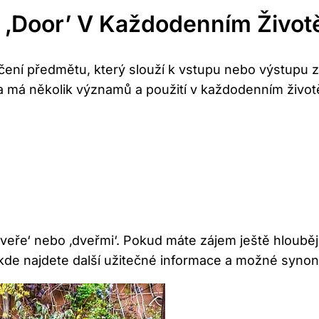
 ‚door’‍ V Každodenním Život
čení předmětu, který ⁤slouží k ⁢vstupu ‌nebo výstupu 
] a má několik významů a ​použití v každodenním život
veře‘ nebo ‚dveřmi‘. Pokud⁢ máte⁢ zájem ještě hlouběj
kde najdete další‌ užitečné⁢ informace⁣ a ⁢možné syno