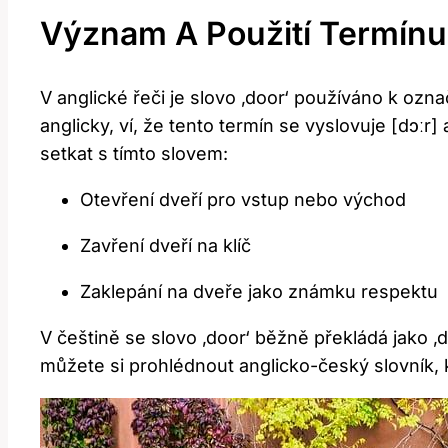
Význam⁢ A Použití Termínu
V anglické řeči je slovo ‚door‘ používáno k ozna
anglicky, ví, že tento termín se vyslovuje [dɔːr
setkat s tímto slovem:
Otevření dveří ‍pro vstup nebo východ
Zavření dveří na klíč
Zaklepání na dveře​ jako⁣ známku respektu
V češtině se slovo ‚door‘ běžně překládá jako ‚d
​můžete si prohlédnout ⁤anglicko-český slovník, 