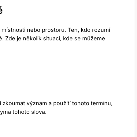
ě
z místnosti nebo prostoru. Ten, ‌kdo rozumí
ě. Zde je několik situací,‌ kde se můžeme
i ​zkoumat význam a ⁢použití tohoto termínu,
nyma tohoto slova.