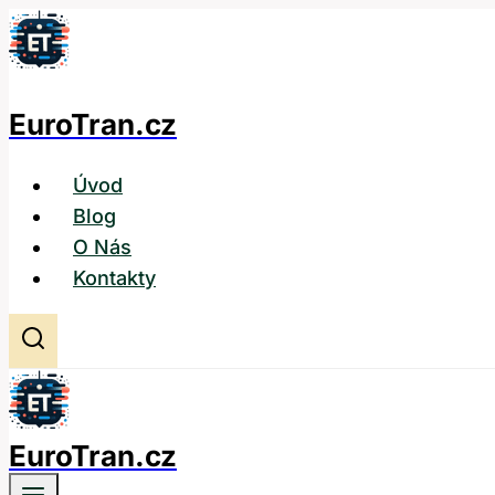
Přeskočit
na
obsah
EuroTran.cz
Úvod
Blog
O Nás
Kontakty
EuroTran.cz