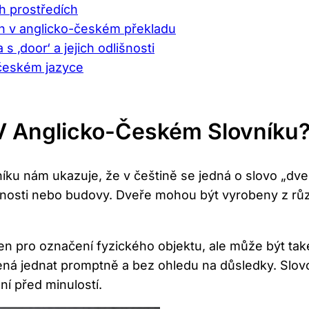
h prostředích
ách v anglicko-českém překladu
 ‚door‘ a jejich ‌odlišnosti
a českém jazyce
V Anglicko-Českém Slovníku
ku nám ukazuje, že v ‌češtině se jedná ⁣o slovo​ „dveř
tnosti nebo ‌budovy. Dveře mohou být⁣ vyrobeny z⁣ růz
n pro⁤ označení fyzického objektu,‍ ale ⁢může být ‌ta
á jednat promptně⁢ a ​bez ohledu na důsledky. Slovo 
ní před minulostí.