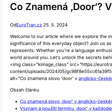
Co Znamená ‚Door‘? V
Od
EuroTran.cz
25. 5. 2024
Welcome to our article where we explore the me
significance of this everyday object? ​Join us as
represents. Whether you’re a language enthusiast
world around you. Let’s ⁤unlock the secrets beh
<img class="kimage_class" src="https://eurotr
content/uploads/2024/05/gc98f8e55cc61a39
alt="Co znamená slovo‍ 'door' v
anglicko-české
Obsah článku
Co znamená slovo ‚door‘ v anglicko-české
Význam⁢ a použití termínu ‚door’‍ v každod