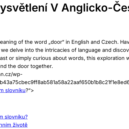
ysvětlení V Anglicko-Č
aning of the word „door“ in⁤ English and Czech. Hav
 we delve into the intricacies​ of⁢ language and disc
 ⁢or ⁤simply curious about words, this exploration w
ind the door together.
an.cz/wp-
f5b43a75cbec9ff8ab581a58a22aaf650b1b8c21f1e8e
m slovníku
?“>
m slovníku?
enním životě