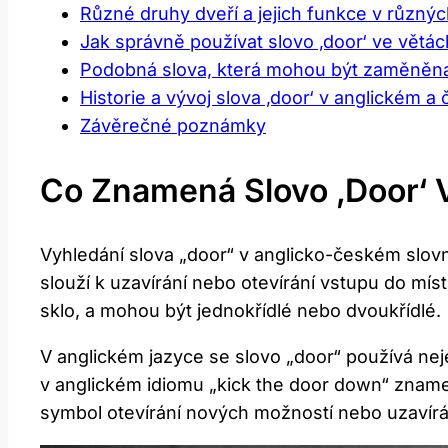
Různé druhy dveří a jejich funkce v různýc
Jak správně používat ⁣slovo ‚door‘ ‍ve vět
Podobná ‌slova, ‌která⁢ mohou být zaměněna​ s
Historie ‌a vývoj slova ‚door‘ v anglickém 
Závěrečné poznámky
Co Znamená Slovo ‚door‘ 
Vyhledání slova „door“ v ​anglicko-českém slovní
slouží ​k uzavírání nebo otevírání vstupu do mís
sklo, a mohou být‍ jednokřídlé nebo dvoukřídlé.
V anglickém jazyce se ​slovo „door“ používá neje
v anglickém idiomu „kick the door down“ znamen
symbol ⁢otevírání nových‌ možností nebo ​uzavírá