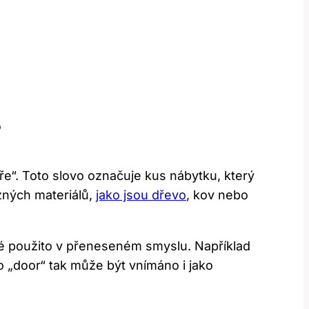
?
e“. ⁣Toto slovo označuje⁢ kus nábytku, který
ných materiálů, ​
jako jsou dřevo
, kov nebo
ké použito v​ přeneseném ‍smyslu. Například
„door“⁣ tak může být​ vnímáno i jako