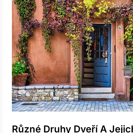
Různé Druhy Dveří A Jeji