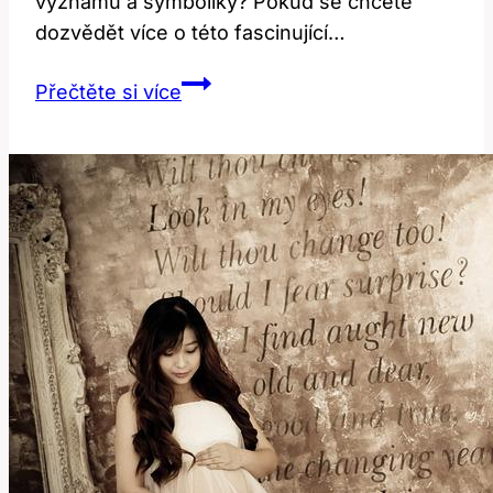
významů a symboliky? Pokud se chcete
dozvědět více o této fascinující…
Fire:
Přečtěte si více
Jaké
Jsou
Různé
Významy
Této
Slova?