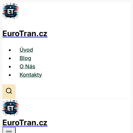
Přeskočit
na
obsah
EuroTran.cz
Úvod
Blog
O Nás
Kontakty
EuroTran.cz