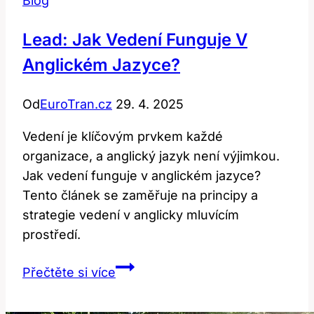
Blog
Lead: Jak Vedení Funguje V
Anglickém Jazyce?
Od
EuroTran.cz
29. 4. 2025
Vedení je klíčovým prvkem každé
organizace, a anglický jazyk není výjimkou.
Jak vedení funguje v anglickém jazyce?
Tento článek se zaměřuje na principy a
strategie vedení v anglicky mluvícím
prostředí.
Lead:
Přečtěte si více
Jak
vedení