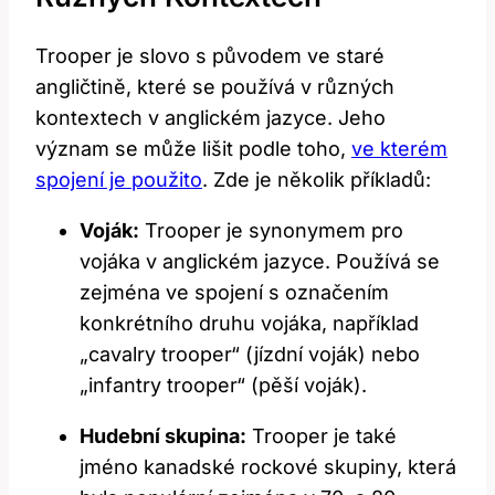
Trooper je slovo s původem ve staré
angličtině, které se používá v různých
kontextech v anglickém jazyce. Jeho
význam se může lišit podle toho,
ve kterém
spojení je použito
. Zde je několik příkladů:
Voják:
Trooper je synonymem pro
vojáka v anglickém jazyce. Používá se
zejména ve spojení s označením
konkrétního druhu vojáka, například
„cavalry trooper“ (jízdní voják) nebo
„infantry trooper“ (pěší voják).
Hudební skupina:
Trooper je také
jméno kanadské rockové skupiny, která