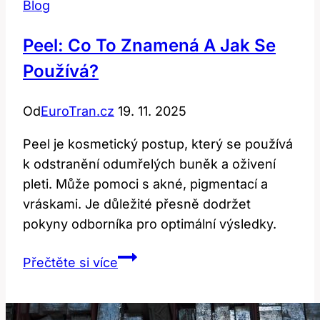
Blog
Peel: Co To Znamená A Jak Se
Používá?
Od
EuroTran.cz
19. 11. 2025
Peel je kosmetický postup, který se používá
k odstranění odumřelých buněk a oživení
pleti. Může pomoci s akné, pigmentací a
vráskami. Je důležité přesně dodržet
pokyny odborníka pro optimální výsledky.
Peel:
Přečtěte si více
Co
to
znamená