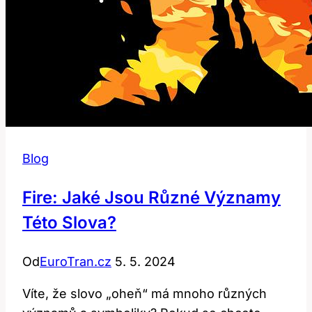
Blog
Fire: Jaké Jsou Různé Významy
Této Slova?
Od
EuroTran.cz
5. 5. 2024
Víte, že slovo „oheň“ má mnoho různých