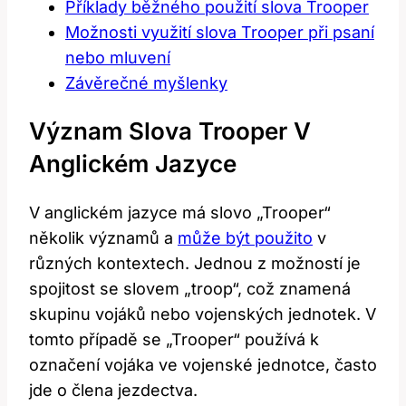
Příklady běžného použití slova Trooper
Možnosti využití slova Trooper při psaní
nebo mluvení
Závěrečné myšlenky
Význam Slova Trooper V
Anglickém Jazyce
V anglickém jazyce má slovo „Trooper“
několik významů a
může být použito
v
různých kontextech. Jednou z možností je
spojitost se slovem „troop“, což znamená
skupinu vojáků nebo vojenských jednotek. V
tomto případě se „Trooper“ používá k
označení vojáka ve vojenské jednotce, často
jde o člena jezdectva.