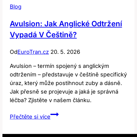
Blog
Avulsion: Jak Anglické Odtržení
Vypadá V Češtině?
Od
EuroTran.cz
20. 5. 2026
Avulsion – termín spojený s anglickým
odtržením – představuje v češtině specifický
úraz, který může postihnout zuby a dásně.
Jak přesně se projevuje a jaká je správná
léčba? Zjistěte v našem článku.
Avulsion:
Přečtěte si více
Jak
anglické