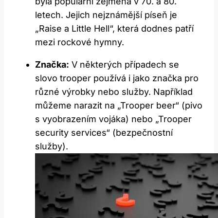
byla populární zejména v 70. a 80.
letech. Jejich nejznámější píseň je
„Raise a Little Hell“, která dodnes patří
mezi rockové hymny.
Značka:
V některých případech se
slovo trooper používá i jako značka pro
různé výrobky nebo služby. Například
můžeme narazit na „Trooper beer“ (pivo
s vyobrazením vojáka) nebo „Trooper
security services“ (bezpečnostní
služby).