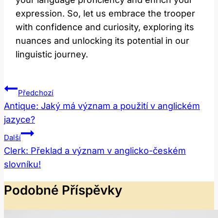
expression. So, let us embrace the trooper
with confidence and curiosity, exploring its
nuances and unlocking its potential in our
linguistic journey.
Navigace
Předchozí
Pro
Antique: Jaký má význam a použití v anglickém
jazyce?
Příspěvek
Další
Clerk: Překlad a význam v anglicko-českém
slovníku!
Podobné Příspěvky