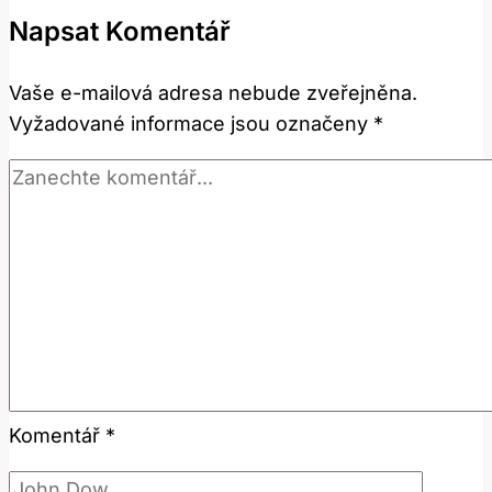
znamená
Napsat Komentář
v
anglickém
Vaše e-mailová adresa nebude zveřejněna.
jazyce?
Vyžadované informace jsou označeny
*
Komentář
*