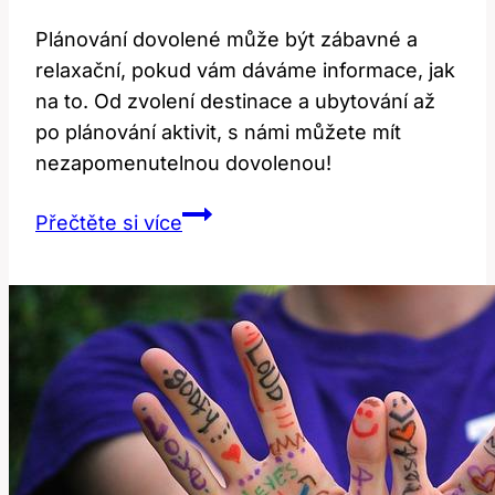
Plánování dovolené může být zábavné a
relaxační, pokud vám dáváme informace, jak
na to. Od zvolení destinace a ubytování až
po plánování aktivit, s námi můžete mít
nezapomenutelnou dovolenou!
Vacations:
Přečtěte si více
Jak
Plánovat
Dovolenou
a
Užít
Si
Ji?