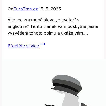
Od
EuroTran.cz
15. 5. 2025
Víte, co znamená slovo „elevator“ v
angličtině? Tento článek vám poskytne jasné
vysvětlení tohoto pojmu a ukáže vám,…
Elevator:
Přečtěte si více
Co
Znamená
Toto
Anglické
Slovo?