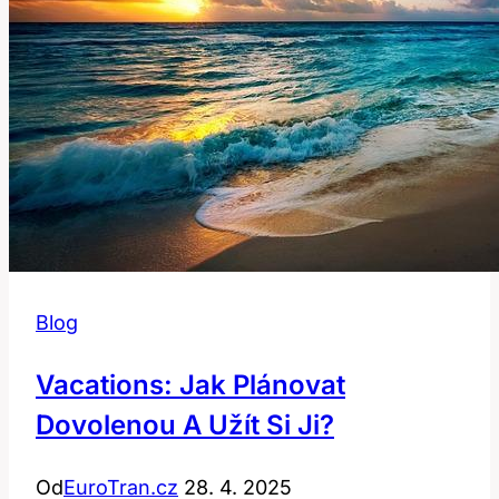
Anglicko-
Český
Průvodce
Blog
Vacations: Jak Plánovat
Dovolenou A Užít Si Ji?
Od
EuroTran.cz
28. 4. 2025