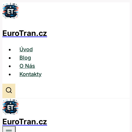
Přeskočit
na
obsah
EuroTran.cz
Úvod
Blog
O Nás
Kontakty
EuroTran.cz