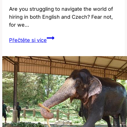
Are you struggling to navigate the world of
hiring in both English and​ Czech? Fear ⁤not,
for we…
Hiring:
Přečtěte si více
Význam
a
Překlad
v
Anglicko-
Českém
Slovníku