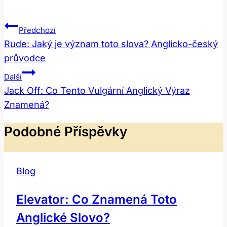
Navigace
Předchozí
Pro
Rude: Jaký je význam toto slova? Anglicko-český
průvodce
Příspěvek
Další
Jack Off: Co Tento Vulgární Anglický Výraz
Znamená?
Podobné Příspěvky
Blog
Elevator: Co Znamená Toto
Anglické Slovo?