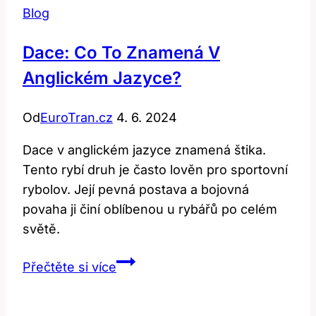
Blog
Dace: Co To Znamená V
Anglickém Jazyce?
Od
EuroTran.cz
4. 6. 2024
Dace v anglickém jazyce znamená štika.
Tento rybí druh je často lověn pro sportovní
rybolov. Její pevná postava a bojovná
povaha ji činí oblíbenou u rybářů po celém
světě.
Dace:
Přečtěte si více
Co
to