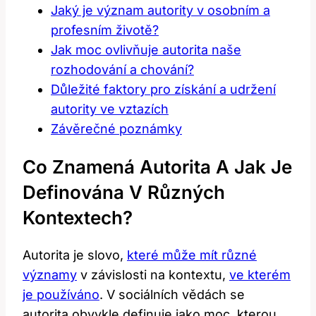
Jaký je význam autority v osobním a
profesním životě?
Jak moc ovlivňuje autorita naše
rozhodování a chování?
Důležité faktory pro získání a udržení
autority ve vztazích
Závěrečné poznámky
Co Znamená Autorita A Jak Je
Definována V Různých
Kontextech?
Autorita je slovo,
které může mít různé
významy
v závislosti na kontextu,
ve kterém
je používáno
. V sociálních vědách se
autorita obvykle definuje jako moc, kterou