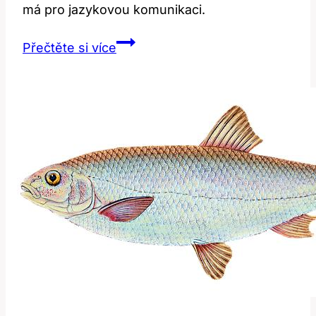
má pro jazykovou komunikaci.
Redeem:
Přečtěte si více
Objasnění
a
překlad
anglického
slova
do
češtiny