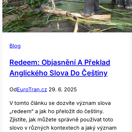
Blog
Redeem: Objasnění A Překlad
Anglického Slova Do Češtiny
Od
EuroTran.cz
29. 6. 2025
V tomto článku se dozvíte význam slova
„redeem“ a jak ho přeložit do češtiny.
Zjistíte, jak můžete správně používat toto
slovo v různých kontextech a jaký význam