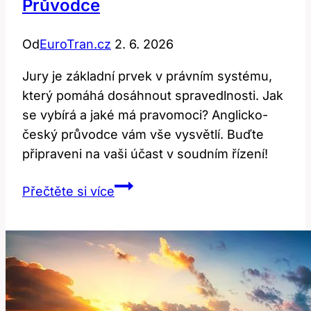
Průvodce
Od
EuroTran.cz
2. 6. 2026
Jury je základní prvek v právním systému,
který pomáhá dosáhnout spravedlnosti. Jak
se vybírá a jaké má pravomoci? Anglicko-
český průvodce vám vše vysvětlí. Buďte
připraveni na vaši účast v soudním řízení!
Jury:
Přečtěte si více
Jaký
Je
Jeho
Význam
a
Použití?