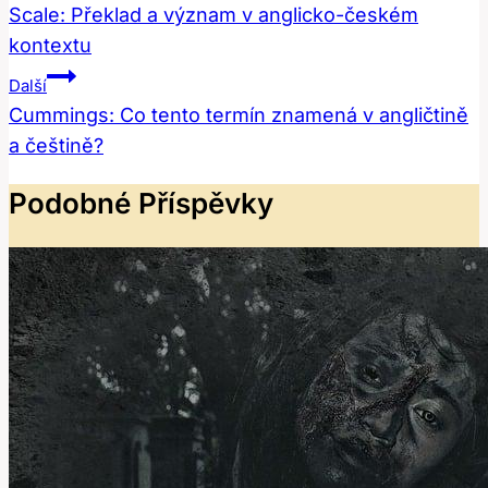
Pro
Scale: Překlad a význam v anglicko-českém
kontextu
Příspěvek
Další
Cummings: Co tento termín znamená v angličtině
a češtině?
Podobné Příspěvky