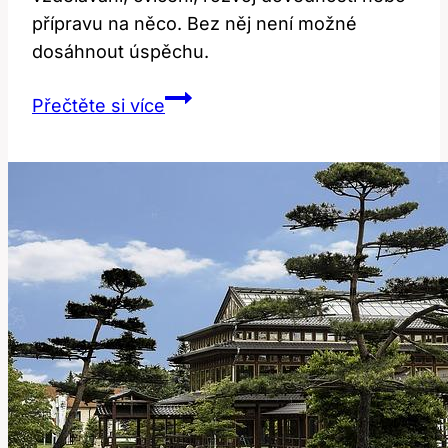
přípravu na něco. Bez něj není možné
dosáhnout úspěchu.
Training:
Přečtěte si více
Jaké
jsou
různé
významy
a
použití
této
slova?