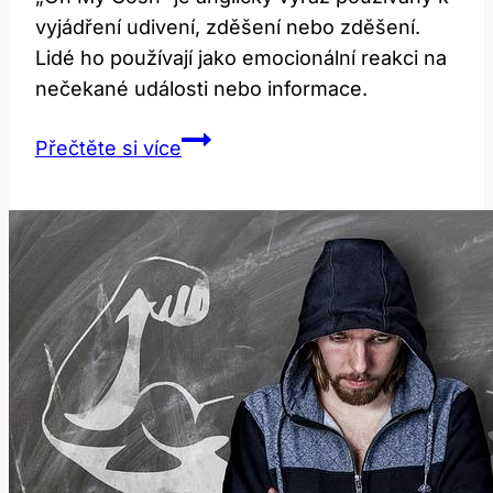
vyjádření udivení, zděšení nebo zděšení.
Lidé ho používají jako emocionální reakci na
nečekané události nebo informace.
Oh
Přečtěte si více
my
gosh:
Co
tento
anglický
výraz
znamená?