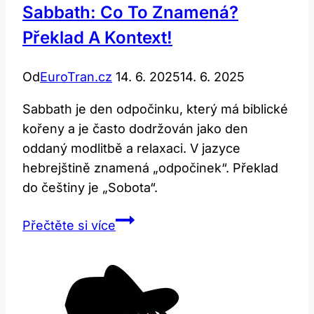
Sabbath: Co To Znamená?
Překlad A Kontext!
Od
EuroTran.cz
14. 6. 2025
14. 6. 2025
Sabbath je den odpočinku, který má biblické
kořeny a je často dodržován jako den
oddaný modlitbě a relaxaci. V jazyce
hebrejštině znamená „odpočinek“. Překlad
do češtiny je „Sobota“.
Sabbath:
Přečtěte si více
Co
To
Znamená?
Překlad