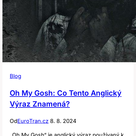
Blog
Oh My Gosh: Co Tento Anglický
Výraz Znamená?
Od
EuroTran.cz
8. 8. 2024
„Oh My Gosh“ je anglický výraz používaný k