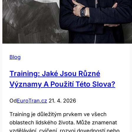
Blog
Training: Jaké Jsou Různé
Významy A Použití Této Slova?
Od
EuroTran.cz
21. 4. 2026
Training je důležitým prvkem ve všech
oblastech lidského života. Může znamenat
vzdělávání, cvičení, rozvoj dovedností nebo