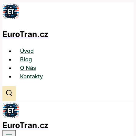
Přeskočit
na
obsah
EuroTran.cz
Úvod
Blog
O Nás
Kontakty
EuroTran.cz