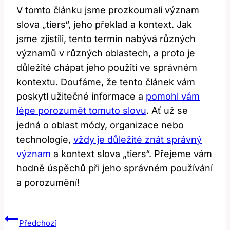
V tomto článku jsme prozkoumali význam
slova „tiers“, jeho překlad a kontext. Jak
jsme zjistili, tento termín nabývá různých
významů v různých oblastech, a proto je
důležité chápat jeho použití ve správném
kontextu. Doufáme, že tento článek vám
poskytl užitečné informace a
pomohl vám
lépe porozumět tomuto slovu
. Ať už se
jedná o oblast módy, organizace nebo
technologie,
vždy je důležité znát správný
význam
a kontext slova „tiers“. Přejeme vám
hodně úspěchů při jeho správném používání
a porozumění!
Navigace
Předchozí