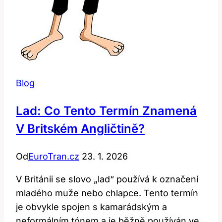
Blog
Lad: Co Tento Termín Znamená
V Britském Angličtině?
Od
EuroTran.cz
23. 1. 2026
V Británii se slovo „lad“ používá k označení
mladého muže nebo chlapce. Tento termín
je obvykle spojen s kamarádským a
neformálním tónem a je běžně používán ve