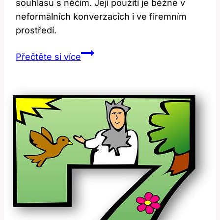
souhlasu s něčím. Její použití je běžné v
neformálních konverzacích i ve firemním
prostředí.
Yep:
Přečtěte si více
Co
To
Znamená
a
Jak
Ho
Používat?