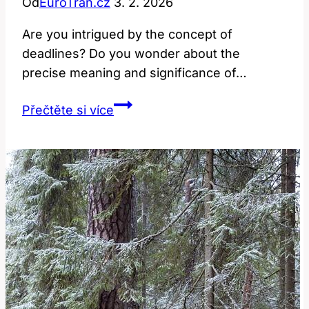
Od
EuroTran.cz
3. 2. 2026
Are you intrigued by the concept of
deadlines? Do you wonder about the
precise meaning and significance of…
Deadline:
Přečtěte si více
Jaký
Je
Jeho
Přesný
Význam?