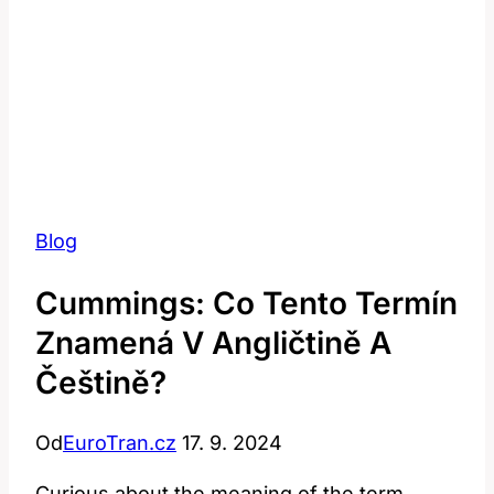
Blog
Cummings: Co Tento Termín
Znamená V Angličtině A
Češtině?
Od
EuroTran.cz
17. 9. 2024
Curious about the meaning of the term