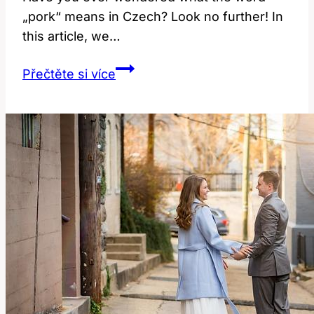
„pork“ means in ⁤Czech? Look no further! In
this article,‌ we…
Co
Přečtěte si více
Znamená
‚Pork‘?
Vysvětlení
v
Anglicko-
Českém
Překladači