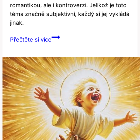
romantikou, ale i kontroverzí. Jelikož je toto
téma značně subjektivní, každý si jej vykládá
jinak.
Elope:
Přečtěte si více
Překlad
a
Význam
Útěku
za
Účelem
Sňatku