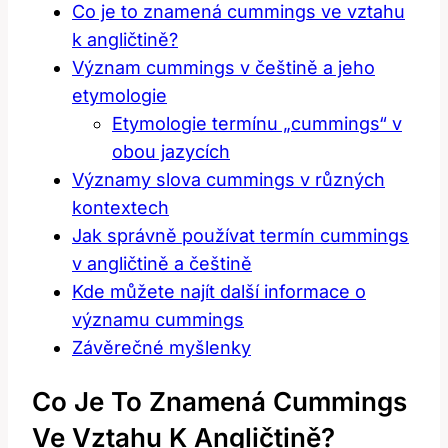
Co je to znamená cummings ve vztahu
k angličtině?
Význam cummings v češtině a jeho
etymologie
Etymologie termínu „cummings“ v
obou jazycích
Významy slova cummings v různých
kontextech
Jak správně používat termín cummings
v angličtině a češtině
Kde můžete najít další informace o
významu cummings
Závěrečné myšlenky
Co Je To Znamená Cummings
Ve Vztahu K Angličtině?