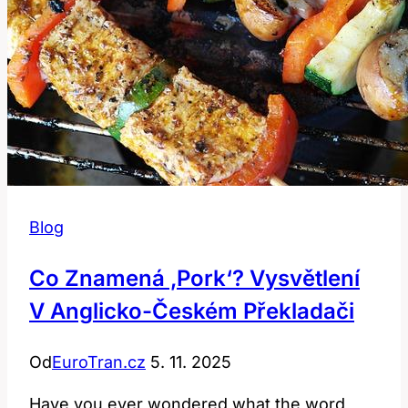
Blog
Co Znamená ‚Pork‘? Vysvětlení
V Anglicko-Českém Překladači
Od
EuroTran.cz
5. 11. 2025
Have you ever ⁣wondered what the word