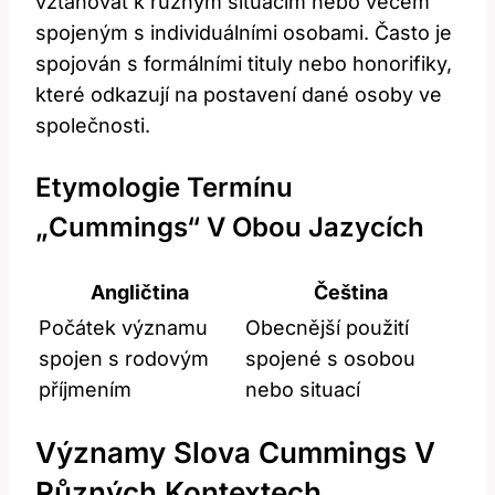
vztahovat k různým situacím nebo věcem
spojeným s individuálními osobami. Často je
spojován s formálními tituly nebo honorifiky,
které odkazují na postavení dané osoby ve
společnosti.
Etymologie Termínu
„cummings“ V Obou Jazycích
Angličtina
Čeština
Počátek významu
Obecnější použití
spojen s rodovým
spojené s osobou
příjmením
nebo situací
Významy Slova Cummings V
Různých Kontextech