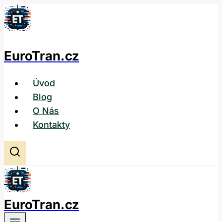
Přeskočit
na
obsah
EuroTran.cz
Úvod
Blog
O Nás
Kontakty
EuroTran.cz