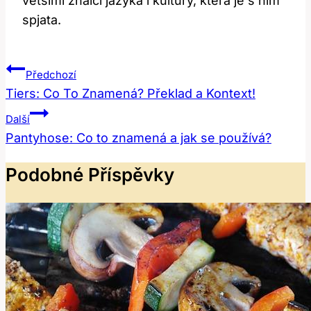
většími znalci jazyka i kultury, která je s ním
spjata.
Navigace
Předchozí
Pro
Tiers: Co To Znamená? Překlad a Kontext!
Příspěvek
Další
Pantyhose: Co to znamená a jak se používá?
Podobné Příspěvky