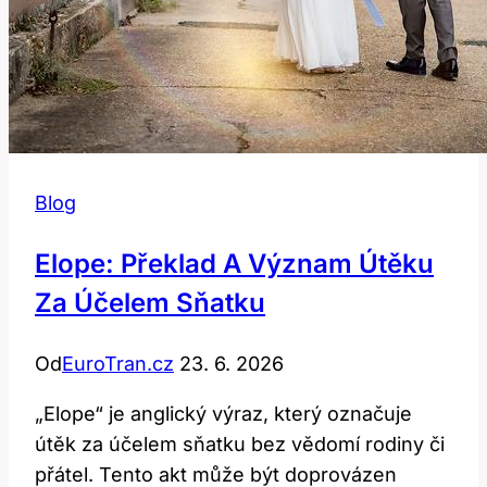
Blog
Elope: Překlad A Význam Útěku
Za Účelem Sňatku
Od
EuroTran.cz
23. 6. 2026
„Elope“ je anglický výraz, který označuje
útěk za účelem sňatku bez vědomí rodiny či
přátel. Tento akt může být doprovázen