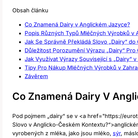
Obsah článku
Co Znamená Dairy v Anglickém Jazyce?
Popis Různých Typů Mléčných Výrobků v 
Jak Se Správně Překládá Slovo „Dairy“ do 
Důležitost Porozumění Výrazu „Dairy“ Pro 
Jak Využívat Výrazy Související s „Dairy“ 
Tipy Pro Nákup Mléčných Výrobků v Zahra
Závěrem
Co Znamená Dairy V Angl
Pod pojmem „dairy“ se v <a href="https://eurot
Slovo v Anglicko-Českém Kontextu?“>anglickém
vyrobených z mléka, jako jsou mléko,
sýr
, másl