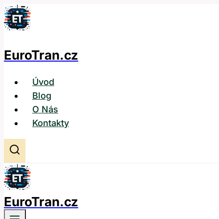
Přeskočit
na
obsah
EuroTran.cz
Úvod
Blog
O Nás
Kontakty
EuroTran.cz