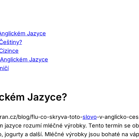
Anglickém Jazyce
Češtiny?
Cizince
v Anglickém Jazyce
ničí
ickém Jazyce?
ran.cz/blog/flu-co-skryva-toto-
slovo
-v-anglicko-ces
 jazyce rozumí mléčné výrobky. Tento termín se obv
o, jogurty a další. Mléčné výrobky jsou bohaté na vápn