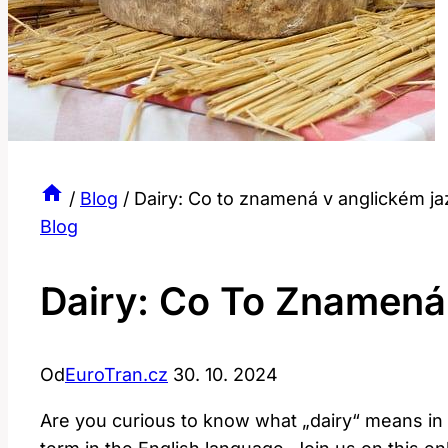
/
Blog
/
Dairy: Co to znamená v anglickém j
Blog
Dairy: Co To Znamená
Od
EuroTran.cz
30. 10. 2024
Are you curious to know what „dairy“ means in Eng