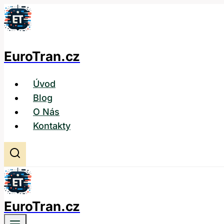
Přeskočit
na
obsah
EuroTran.cz
Úvod
Blog
O Nás
Kontakty
EuroTran.cz