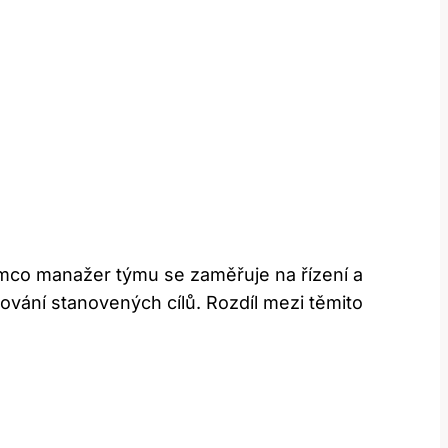
tímco manažer ⁣týmu se zaměřuje na řízení a
hování stanovených cílů.​ Rozdíl mezi těmito