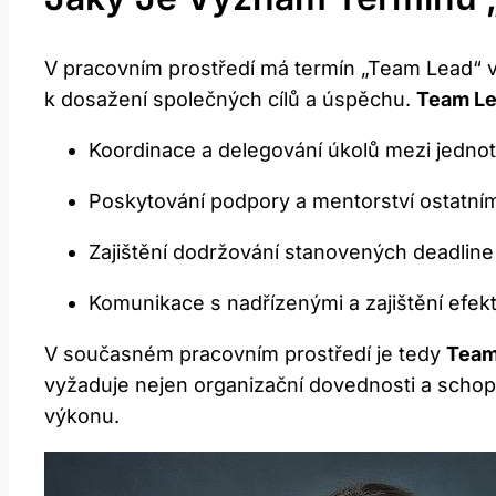
V pracovním prostředí ⁣má​ termín „Team ⁢Lead“ v
k dosažení společných cílů a úspěchu.
Team L
Koordinace a delegování úkolů mezi jednotl
Poskytování⁤ podpory a mentorství ostatní
Zajištění dodržování⁤ stanovených deadline
Komunikace s nadřízenými a zajištění efek
V současném pracovním prostředí je tedy⁤
Team
vyžaduje nejen ​organizační dovednosti a schopn
výkonu.