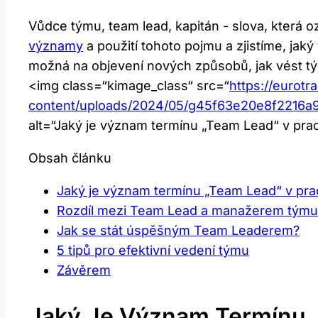
Vůdce týmu, team​ lead, kapitán -‍ slova, která ozn
významy
a použití tohoto‌ pojmu a zjistíme,‌ ja
⁢možná na‌ objevení nových způsobů, jak vést t
<img ‌class=“kimage_class“ src=“
https://eurotr
content/uploads/2024/05/g45f63e20e8f2216
alt=“Jaký je význam ​termínu „Team Lead“ v pra
Obsah článku
Jaký je ‌význam termínu „Team Lead“ v pra
Rozdíl⁢ mezi Team ‌Lead a manažerem týmu
Jak se stát úspěšným Team Leaderem?
5 tipů pro efektivní vedení týmu
Závěrem
Jaký Je ‌význam Termínu 