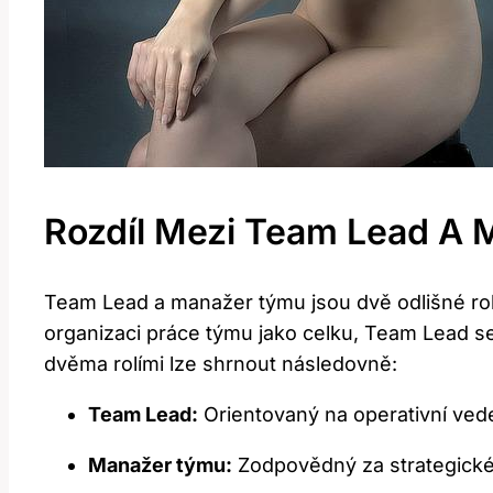
Rozdíl⁢ Mezi Team ‌Lead 
Team Lead a manažer týmu jsou dvě odlišné‌ role
organizaci práce týmu jako​ celku,‍ Team⁣ Lead ​
dvěma rolími ⁤lze shrnout následovně:
Team Lead:
Orientovaný na operativní‌ ved
Manažer týmu:
Zodpovědný za strategické p