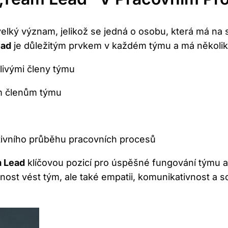
elký význam, jelikož se ​jedná o osobu, ‍která má⁣ na 
ead
je důležitým prvkem v každém týmu a má několik klí
ivými‌ členy týmu
m‍ členům týmu
tivního ​průběhu pracovních procesů
 Lead
klíčovou⁣ pozicí pro úspěšné fungování týmu a 
ost vést tým, ale také⁤ empatii, komunikativnost⁣ a