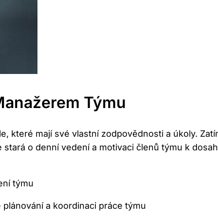
A Manažerem Týmu
, které mají své vlastní‍ zodpovědnosti ​a​ úkoly. Za
se stará o⁤ denní vedení a motivaci členů týmu k dosa
ení týmu
lánování ⁢a koordinaci⁢ práce ​týmu