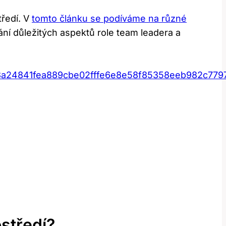
tředí. V
tomto článku se podíváme na různé
nání důležitých aspektů ⁤role team leadera a
3a24841fea889cbe02fffe6e8e58f85358eeb982c779
středí?