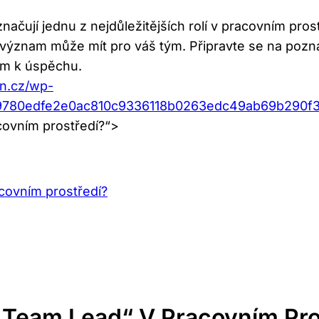
ačují⁤ jednu ‌z nejdůležitějších rolí v ‌pracovním ⁤pros
ký⁣ význam může mít ‌pro ​váš tým. Připravte se na poz
ým k úspěchu.
an.cz/wp-
a9780edfe2e0ac810c9336118b0263edc49ab69b290f
covním prostředí?“>
covním prostředí?
„Team Lead“ V Pracovním Pro