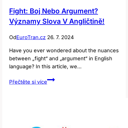
Fight: Boj Nebo Argument?
Významy Slova V Angličtině!
Od
EuroTran.cz
26. 7. 2024
Have you ever wondered about the nuances
between „fight“ and „argument“ in English
language? In this article, we…
Fight:
Přečtěte si více
Boj
nebo
Argument?
Významy
Slova
v