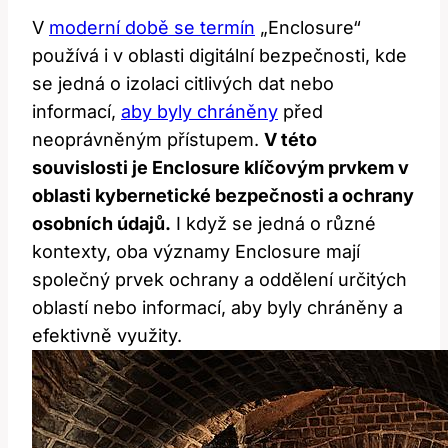
V
moderní době se termín
„Enclosure“
používá i v oblasti digitální bezpečnosti, kde
se jedná o izolaci citlivých dat nebo
informací,
aby byly chráněny
před
neoprávněným přístupem.
V této
souvislosti je Enclosure klíčovým prvkem v
oblasti kybernetické bezpečnosti a ochrany
osobních údajů.
I když se jedná o různé
kontexty, oba významy Enclosure mají
společný prvek ochrany a oddělení určitých
oblastí nebo informací, aby byly chráněny a
efektivně využity.