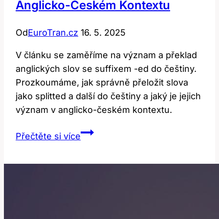
Anglicko-Českém Kontextu
Od
EuroTran.cz
16. 5. 2025
V článku se zaměříme na význam a překlad
anglických slov se suffixem -ed do češtiny.
Prozkoumáme, jak správně přeložit slova
jako splitted a další do češtiny a jaký je jejich
význam v anglicko-českém kontextu.
Splitted:
Přečtěte si více
Význam
a
překlad
v
anglicko-
českém