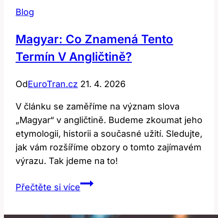
Blog
Magyar: Co Znamená Tento
Termín V Angličtině?
Od
EuroTran.cz
21. 4. 2026
V článku se zaměříme na význam slova
„Magyar“ v angličtině. Budeme zkoumat jeho
etymologii, historii a současné užití. Sledujte,
jak vám rozšíříme obzory o tomto zajímavém
výrazu. Tak jdeme na to!
Magyar:
Přečtěte si více
Co
znamená