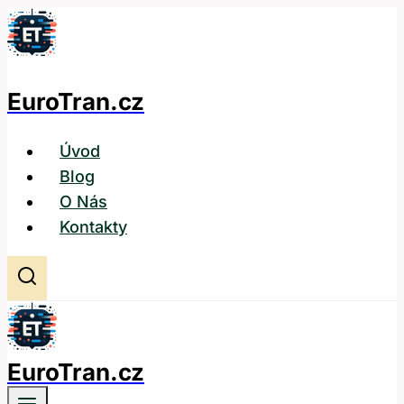
Přeskočit
na
obsah
EuroTran.cz
Úvod
Blog
O Nás
Kontakty
EuroTran.cz