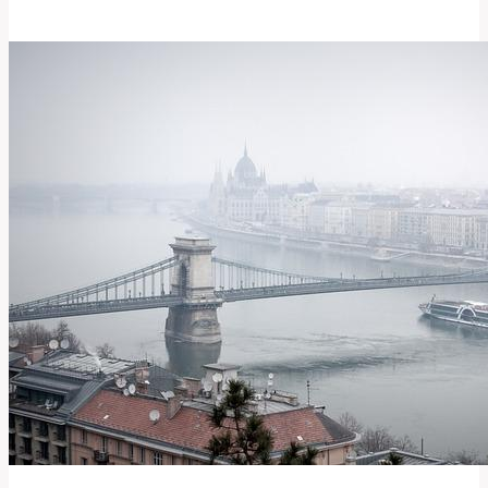
Jak
a
Proč
Používat
Toto
Emocionální
Slovo?