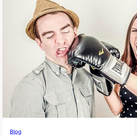
Výraz
Znamená
a
Jak
Ho
Použít?
Blog