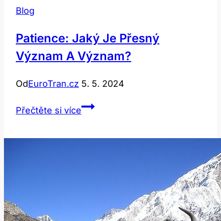
Blog
Patience: Jaký Je Přesný
Význam A Význam?
Od
EuroTran.cz
5. 5. 2024
Patience:
Přečtěte si více
Jaký
Je
Přesný
Význam
a
Význam?