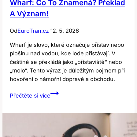
Wharf: Co To Znamená? Překlad
A Význam!
Od
EuroTran.cz
12. 5. 2026
Wharf je slovo, které označuje přístav nebo
plošinu nad vodou, kde lode přistávají. V
češtině se překládá jako „přístaviště“ nebo
„molo“. Tento výraz je důležitým pojmem při
hovoření o námořní dopravě a obchodu.
Wharf:
Přečtěte si více
Co
To
Znamená?
Překlad
a