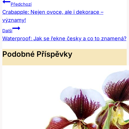
Navigace
Předchozí
Pro
Crabapple: Nejen ovoce, ale i dekorace –
významy!
Příspěvek
Další
Waterproof: Jak se řekne česky a co to znamená?
Podobné Příspěvky