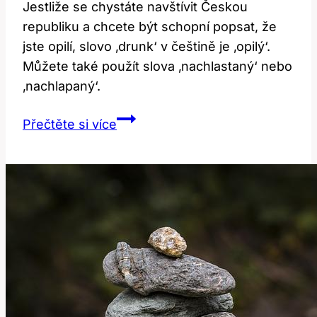
Jestliže se chystáte navštívit Českou
republiku a chcete být schopní popsat, že
jste opilí, slovo ‚drunk‘ v češtině je ‚opilý‘.
Můžete také použít slova ‚nachlastaný‘ nebo
‚nachlapaný‘.
Drunk:
Přečtěte si více
Co
Znamená
a
Jak
to
Říct
v
Češtině?