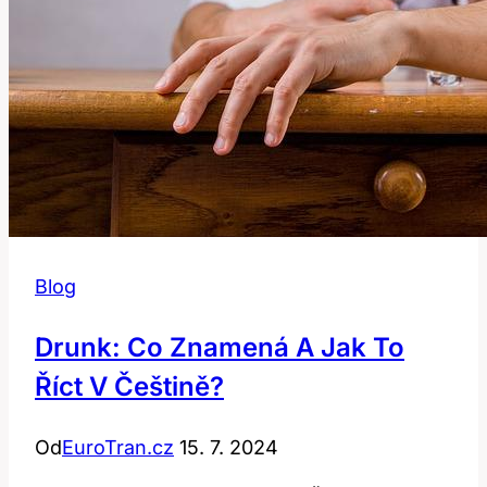
slovníku
Blog
Drunk: Co Znamená A Jak To
Říct V Češtině?
Od
EuroTran.cz
15. 7. 2024