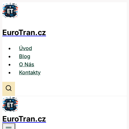
Přeskočit
na
obsah
EuroTran.cz
Úvod
Blog
O Nás
Kontakty
EuroTran.cz