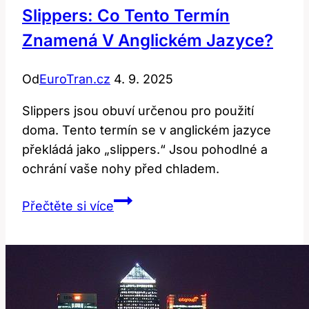
Slippers: Co Tento Termín
Znamená V Anglickém Jazyce?
Od
EuroTran.cz
4. 9. 2025
Slippers jsou obuví určenou pro použití
doma. Tento termín se v anglickém jazyce
překládá jako „slippers.“ Jsou pohodlné a
ochrání vaše nohy před chladem.
Slippers:
Přečtěte si více
Co
Tento
Termín
Znamená
v