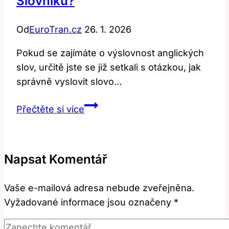
Slovníku?
Od
EuroTran.cz
26. 1. 2026
Pokud se zajímáte o výslovnost anglických
slov, určitě jste se již setkali s otázkou, jak
správně vyslovit slovo…
Yak:
Přečtěte si více
Jak
Jak
Zní
Napsat Komentář
v
Anglickém
Vaše e-mailová adresa nebude zveřejněna.
Slovníku?
Vyžadované informace jsou označeny
*