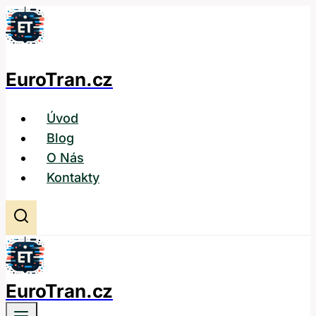
Přeskočit
na
obsah
EuroTran.cz
Úvod
Blog
O Nás
Kontakty
EuroTran.cz