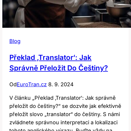
Blog
Překlad ‚translator‘: Jak
Správně Přeložit Do Češtiny?
Od
EuroTran.cz
8. 9. 2024
V článku „Překlad ‚Translator‘: Jak správně
přeložit do češtiny?“ se dozvíte jak efektivně
přeložit slovo „translator“ do češtiny. S námi
zvládnete správnou interpretaci a lokalizaci
tohoto anglického výrazu. Buďte vždy na