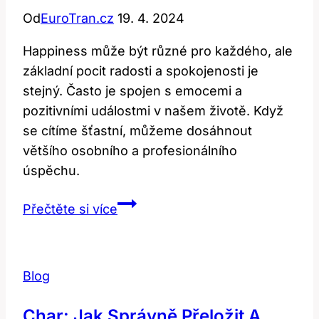
Od
EuroTran.cz
19. 4. 2024
Happiness může být různé pro každého, ale
základní pocit radosti a spokojenosti je
stejný. Často je spojen s emocemi a
pozitivními událostmi v našem životě. Když
se cítíme šťastní, můžeme dosáhnout
většího osobního a profesionálního
úspěchu.
Happiness:
Přečtěte si více
Co
tento
termín
Blog
skutečně
znamená?
Char: Jak Správně Přeložit A