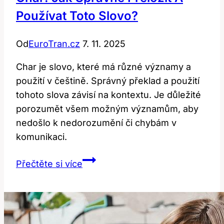
Anglicko-
Používat Toto Slovo?
český
překlad
Od
EuroTran.cz
7. 11. 2025
Char je slovo, které má různé významy a
použití v češtině. Správný překlad a použití
tohoto slova závisí na kontextu. Je důležité
porozumět všem možným významům, aby
nedošlo k nedorozumění či chybám v
komunikaci.
Char:
Přečtěte si více
Jak
Správně
Přeložit
a