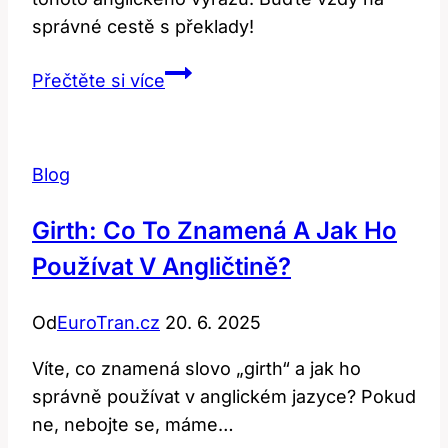
správné cestě s překlady!
Překlad
Přečtěte si více
‚translator‘:
Jak
správně
Blog
přeložit
do
Girth: Co To Znamená A Jak Ho
češtiny?
Používat V Angličtině?
Od
EuroTran.cz
20. 6. 2025
Víte, co znamená slovo „girth“ a jak ho
správně používat v anglickém jazyce? Pokud
ne, nebojte se, máme…