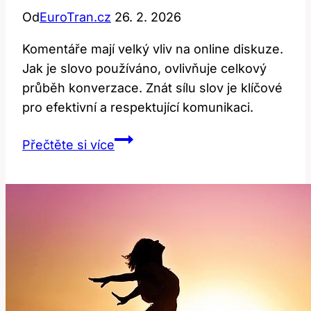
Od
EuroTran.cz
26. 2. 2026
Komentáře mají velký vliv na online diskuze.
Jak je slovo používáno, ovlivňuje celkový
průběh konverzace. Znát sílu slov je klíčové
pro efektivní a respektující komunikaci.
Comments:
Přečtěte si více
Jak
toto
slovo
ovlivňuje
diskuze
na
internetu?