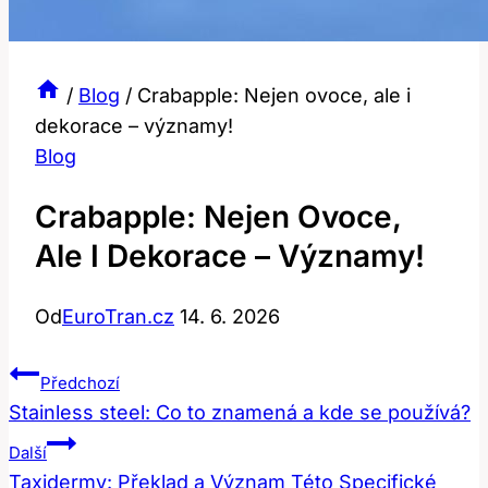
/
Blog
/
Crabapple: Nejen ovoce, ale i
dekorace – významy!
Blog
Crabapple: Nejen Ovoce,
Ale I Dekorace – Významy!
Od
EuroTran.cz
14. 6. 2026
Navigace
Předchozí
Pro
Stainless steel: Co to znamená a kde se používá?
Příspěvek
Další
Taxidermy: Překlad a Význam Této Specifické