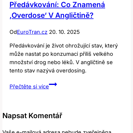
Předávkování: Co Znamená
‚overdose‘ V Angličtině?
Od
EuroTran.cz
20. 10. 2025
Předávkování je život ohrožující stav, který
může nastat po konzumaci příliš velkého
množství drog nebo léků. V angličtině se
tento stav nazývá overdosing.
Předávkování:
Přečtěte si více
Co
Znamená
‚overdose‘
Napsat Komentář
v
Angličtině?
Vaše e-mailová adresa nebude zveřejněna.