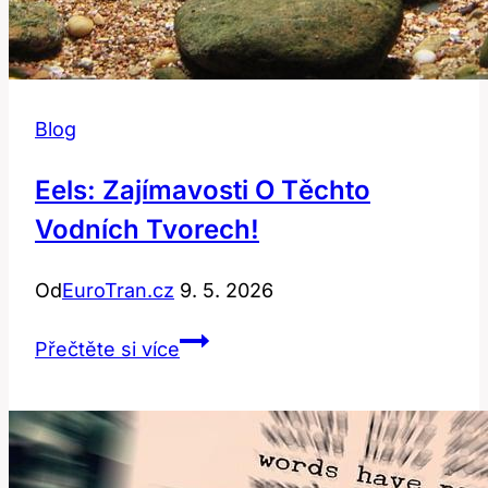
Blog
Eels: Zajímavosti O Těchto
Vodních Tvorech!
Od
EuroTran.cz
9. 5. 2026
Eels:
Přečtěte si více
Zajímavosti
o
Těchto
Vodních