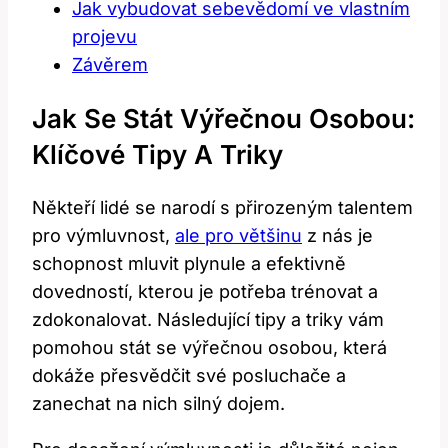
Jak vybudovat sebevědomí ve vlastním
projevu
Závěrem
Jak Se Stát Výřečnou Osobou:
Klíčové Tipy A Triky
Někteří lidé se narodí s přirozeným talentem
pro výmluvnost,
ale pro většinu
z nás je
schopnost mluvit plynule a efektivně
dovedností, kterou je potřeba trénovat a
zdokonalovat. Následující tipy a triky vám
pomohou stát se výřečnou osobou, která
dokáže přesvědčit své posluchače a
zanechat na nich silný dojem.