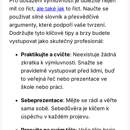
Pro dosažení výmluvnosti je důležité nejen
mít co říct,
ale také jak
to říct. Naučte se
používat silné slovník a přesvědčivé
argumenty, které podpoří vaše tvrzení.
Dodržujte tyto klíčové tipy a brzy budete
vystupovat jako skutečný profesionál:
Praktikujte a cvičte
: Neexistuje žádná
zkratka k výmluvnosti. Snažte se
pravidelně vystupovat před lidmi, buď
to veřejná řeč nebo prezentace ve
škole nebo práci.
Sebeprezentace
: Mějte se rádi a věřte
sama sobě. Sebedůvěra je klíčem k
úspěchu v každém projevu.
Pracujte na svém těle
: Vaše tělo hraje