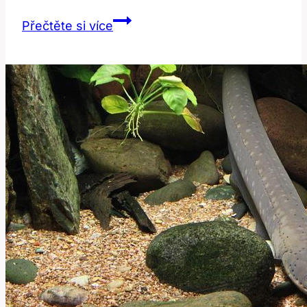
Boar:
Přečtěte si více
Význam
a
Překlad
v
Anglicko-
Českém
Kontextu