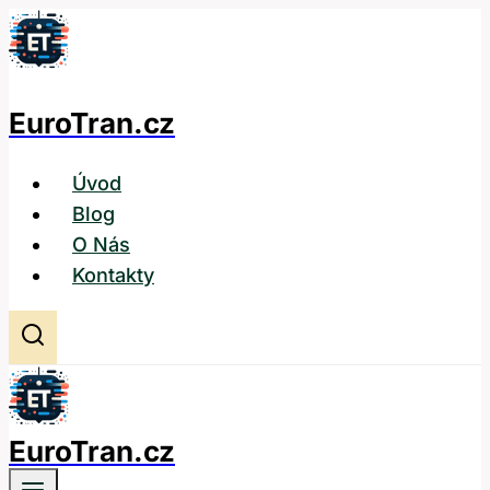
Přeskočit
na
obsah
EuroTran.cz
Úvod
Blog
O Nás
Kontakty
EuroTran.cz