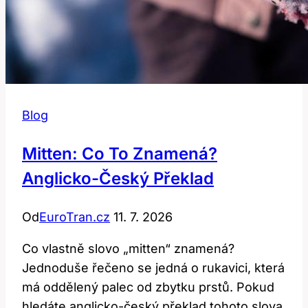
Blog
Mitten: Co To Znamená?
Anglicko-Český Překlad
Od
EuroTran.cz
11. 7. 2026
Co vlastně slovo „mitten“ znamená?
Jednoduše řečeno se jedná o rukavici, která
má oddělený palec od zbytku prstů. Pokud
hledáte anglicko-český překlad tohoto slova,