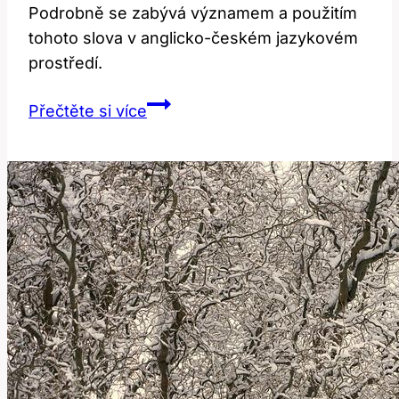
Podrobně se zabývá významem a použitím
tohoto slova v anglicko-českém jazykovém
prostředí.
There:
Přečtěte si více
Význam
a
překlad
v
anglicko-
českém
kontextu