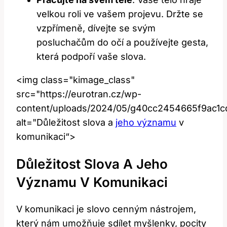
velkou roli ve vašem projevu. Držte se
vzpřímeně, dívejte se svým
posluchačům do očí a používejte gesta,
která podpoří vaše slova.
<img class="kimage_class"
src="https://eurotran.cz/wp-
content/uploads/2024/05/g40cc2454665f9ac1
alt="Důležitost slova a
jeho významu
v
komunikaci“>
Důležitost Slova A Jeho
Významu V Komunikaci
V komunikaci je slovo cenným nástrojem,
který nám umožňuje sdílet myšlenky, pocity