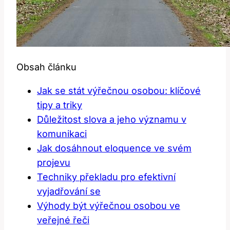
Obsah článku
Jak se stát výřečnou osobou: klíčové
tipy a triky
Důležitost slova a jeho významu v
komunikaci
Jak dosáhnout eloquence ve svém
projevu
Techniky překladu pro efektivní
vyjadřování se
Výhody být výřečnou osobou ve
veřejné řeči