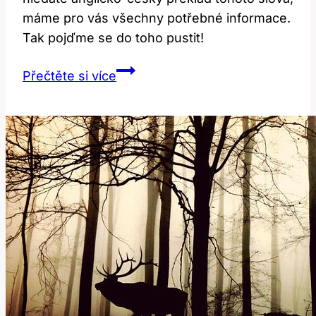
máme pro vás všechny potřebné informace.
Tak pojďme se do toho pustit!
Mitten:
Přečtěte si více
Co
to
znamená?
Anglicko-
český
překlad