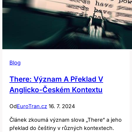
Tvorech!
Blog
There: Význam A Překlad V
Anglicko-Českém Kontextu
Od
EuroTran.cz
16. 7. 2024
Článek zkoumá význam slova „There“ a jeho
překlad do češtiny v různých kontextech.