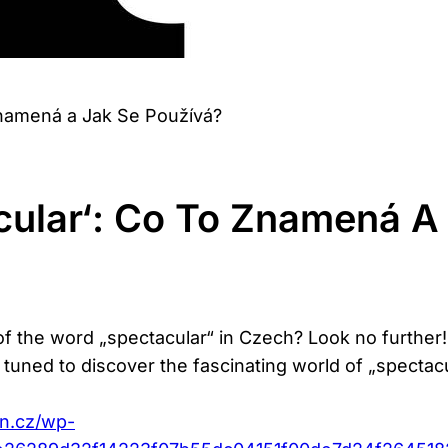
Znamená a Jak Se Používá?
cular‘: Co To Znamená A
the word „spectacular“ in Czech? Look no further! In 
 tuned to discover the fascinating world of „specta
an.cz/wp-