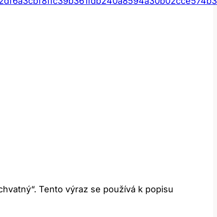
2df6a3cbf8ffc39b361fdb240a8594a30b02cce574b3
chvatný“. Tento výraz se používá k popisu