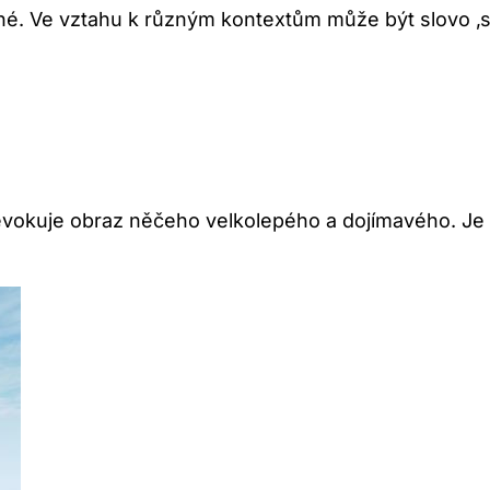
é. Ve vztahu k různým kontextům může být slovo ‚sp
evokuje obraz něčeho velkolepého a dojímavého. Je t