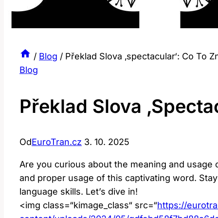
/
Blog
/
Překlad Slova ‚spectacular‘: Co To 
Blog
Překlad Slova ‚specta
Od
EuroTran.cz
3. 10. 2025
Are you curious about the meaning and usage of 
and proper usage of this captivating word. Stay
language skills. Let’s dive in!
<img class=“kimage_class“ src=“
https://eurotr