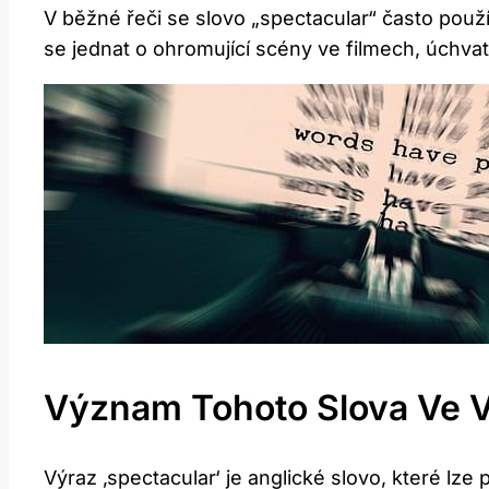
V běžné řeči se slovo „spectacular“ často použ
se jednat o ohromující scény ve filmech, úchva
Význam Tohoto Slova Ve 
Výraz ‚spectacular‘ je anglické slovo, které lze