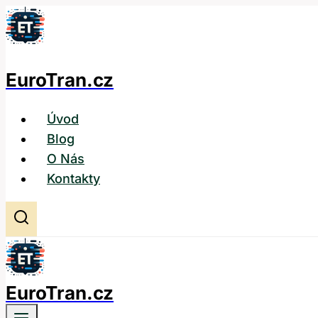
Přeskočit
na
obsah
EuroTran.cz
Úvod
Blog
O Nás
Kontakty
EuroTran.cz