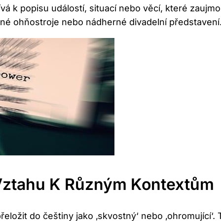
ívá k popisu událostí, situací nebo věcí, které zauj
tné ohňostroje nebo nádherné divadelní představení
Vztahu K Různým Kontextům
 přeložit do češtiny jako ‚skvostný‘ nebo ‚ohromující‘