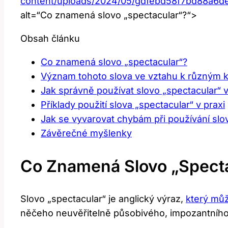
content/uploads/2024/05/gdfebd58f7bd88a6
alt=“Co znamená slovo „spectacular“?“>
Obsah článku
Co znamená slovo „spectacular“?
Význam tohoto slova ve vztahu k různým 
Jak správně používat slovo „spectacular“ 
Příklady použití slova „spectacular“ v praxi
Jak se vyvarovat chybám při používání slo
Závěrečné myšlenky
Co Znamená Slovo „spect
Slovo „spectacular“ je anglický výraz,
který můž
něčeho neuvěřitelně působivého, impozantníh