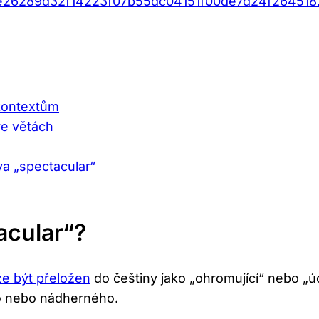
de26289d32f14223f07b55dc04151f00de7d24f264518
kontextům
ve větách
va „spectacular“
acular“?
e být přeložen
do češtiny jako „ohromující“ nebo „ú
o nebo nádherného.