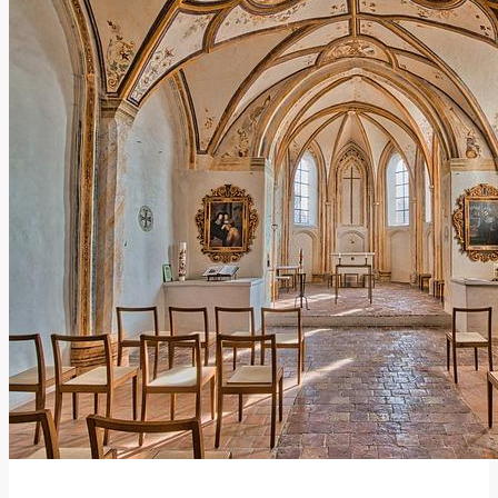
Význam
Této
Kontroverzní
Fráze