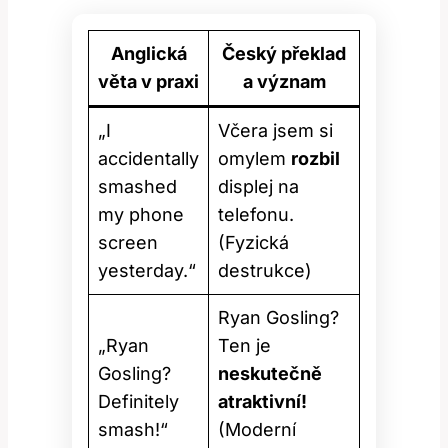
Anglická
Český překlad
věta v praxi
a význam
„I
Včera jsem si
accidentally
omylem
rozbil
smashed
displej na
my phone
telefonu.
screen
(Fyzická
yesterday.“
destrukce)
Ryan Gosling?
„Ryan
Ten je
Gosling?
neskutečně
Definitely
atraktivní!
smash!“
(Moderní