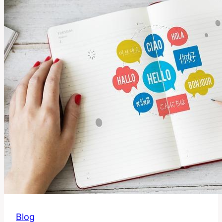
Slangový
Výraz
Skutečně
Znamená?
Blog