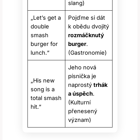
slang)
„Let’s get a
Pojďme si dát
double
k obědu dvojitý
smash
rozmáčknutý
burger for
burger
.
lunch.“
(Gastronomie)
Jeho nová
písnička je
„His new
naprostý
trhák
song is a
a úspěch
.
total smash
(Kulturní
hit.“
přenesený
význam)