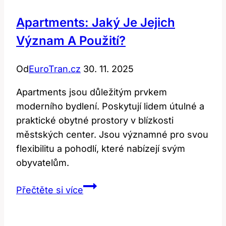
Apartments: Jaký Je Jejich
Význam A Použití?
Od
EuroTran.cz
30. 11. 2025
Apartments jsou důležitým prvkem
moderního bydlení. Poskytují lidem útulné a
praktické obytné prostory v blízkosti
městských center. Jsou významné pro svou
flexibilitu a pohodlí, které nabízejí svým
obyvatelům.
Apartments:
Přečtěte si více
Jaký
je