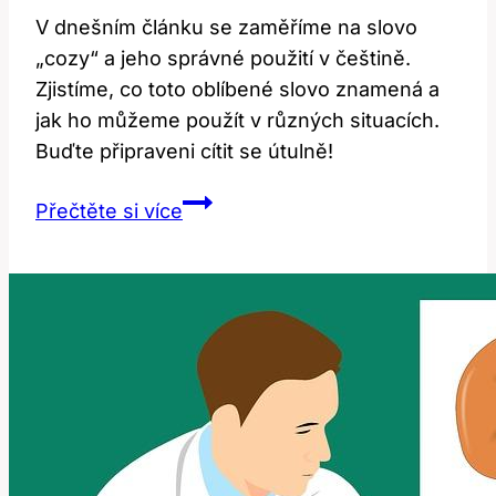
V dnešním článku se zaměříme na slovo
„cozy“ a jeho správné použití v češtině.
Zjistíme, co toto oblíbené slovo znamená a
jak ho můžeme použít v různých situacích.
Buďte připraveni cítit se útulně!
Překlad
Přečtěte si více
‚cozy‘:
Jak
správně
použít
toto
oblíbené
slovo