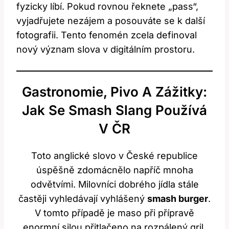
fyzicky líbí. Pokud rovnou řeknete „pass“,
vyjadřujete nezájem a posouváte se k další
fotografii. Tento fenomén zcela definoval
nový význam slova v digitálním prostoru.
Gastronomie, Pivo A Zážitky:
Jak Se Smash Slang Používá
V ČR
Toto anglické slovo v České republice
úspěšně zdomácnělo napříč mnoha
odvětvími. Milovníci dobrého jídla stále
častěji vyhledávají vyhlášený
smash burger
.
V tomto případě je maso při přípravě
enormní silou přitlačeno na rozpálený gril,