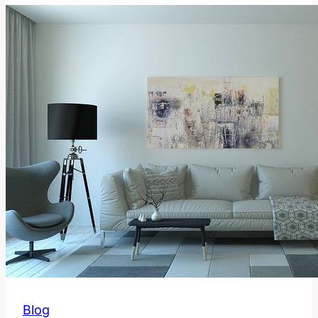
Přeložit
Tento
Často
Používaný
Termín?
Blog