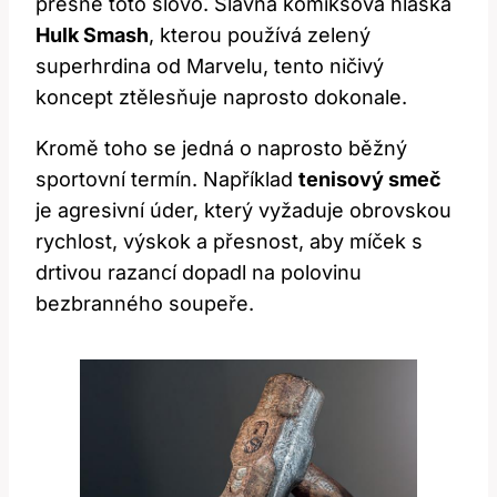
přesně toto slovo. Slavná komiksová hláška
Hulk Smash
, kterou používá zelený
superhrdina od Marvelu, tento ničivý
koncept ztělesňuje naprosto dokonale.
Kromě toho se jedná o naprosto běžný
sportovní termín. Například
tenisový smeč
je agresivní úder, který vyžaduje obrovskou
rychlost, výskok a přesnost, aby míček s
drtivou razancí dopadl na polovinu
bezbranného soupeře.