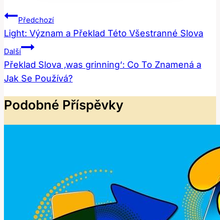
Navigace
Předchozí
Pro
Light: Význam a Překlad Této Všestranné Slova
Příspěvek
Další
Překlad Slova ‚was grinning‘: Co To Znamená a
Jak Se Používá?
Podobné Příspěvky