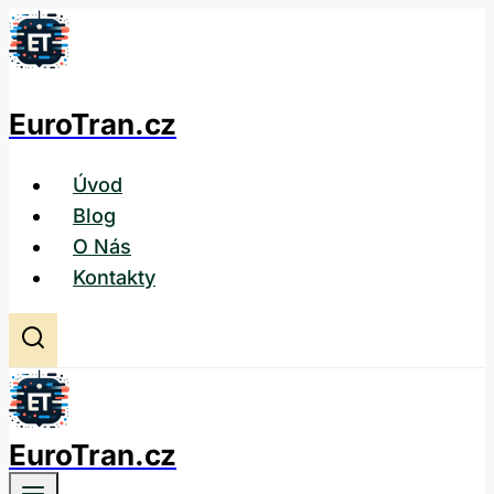
Přeskočit
na
obsah
EuroTran.cz
Úvod
Blog
O Nás
Kontakty
EuroTran.cz