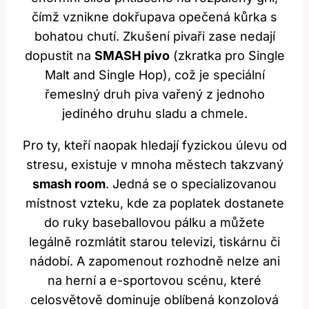
čímž vznikne dokřupava opečená kůrka s
bohatou chutí. Zkušení pivaři zase nedají
dopustit na
SMASH pivo
(zkratka pro Single
Malt and Single Hop), což je speciální
řemeslný druh piva vařený z jednoho
jediného druhu sladu a chmele.
Pro ty, kteří naopak hledají fyzickou úlevu od
stresu, existuje v mnoha městech takzvaný
smash room
. Jedná se o specializovanou
místnost vzteku, kde za poplatek dostanete
do ruky baseballovou pálku a můžete
legálně rozmlátit starou televizi, tiskárnu či
nádobí. A zapomenout rozhodně nelze ani
na herní a e-sportovou scénu, které
celosvětově dominuje oblíbená konzolová