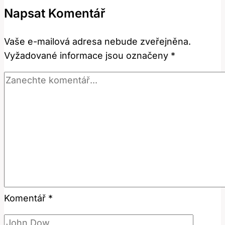
jejich
Napsat Komentář
význam
a
Vaše e-mailová adresa nebude zveřejněna.
použití?
Vyžadované informace jsou označeny
*
Komentář
*