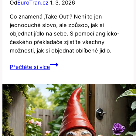
Od
EuroTran.cz
1. 3. 2026
Co znamená ‚Take Out‘? Není to jen
jednoduché slovo, ale způsob, jak si
objednat jídlo na sebe. S pomocí anglicko-
českého překladače zjistíte všechny
možnosti, jak si objednat oblíbené jídlo.
Co
Přečtěte si více
Znamená
‚Take
Out‘?
Vysvětlení
v
Anglicko-
Českém
Překladači