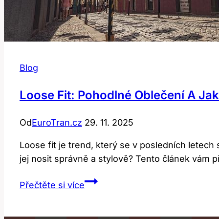
Blog
Loose Fit: Pohodlné Oblečení A Jak
Od
EuroTran.cz
29. 11. 2025
Loose fit je trend, který se v posledních letec
jej nosit správně a stylově? Tento článek vám 
Loose
Přečtěte si více
fit:
Pohodlné