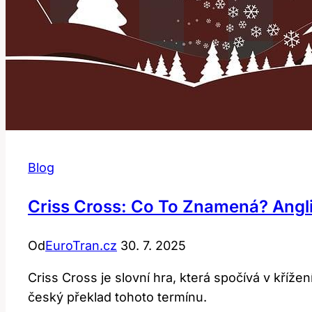
Blog
Criss Cross: Co To Znamená? Angl
Od
EuroTran.cz
30. 7. 2025
Criss Cross je slovní hra, která spočívá v kříže
český překlad tohoto termínu.