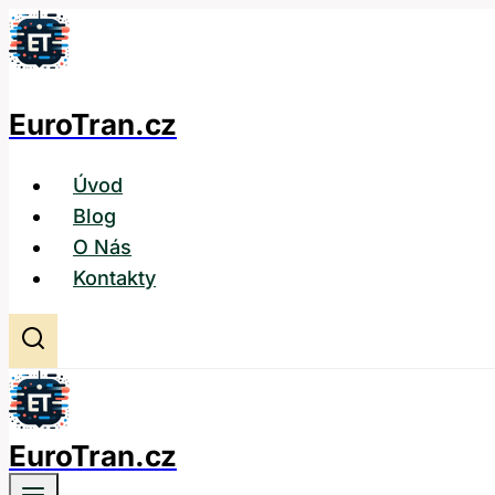
Přeskočit
na
obsah
EuroTran.cz
Úvod
Blog
O Nás
Kontakty
EuroTran.cz