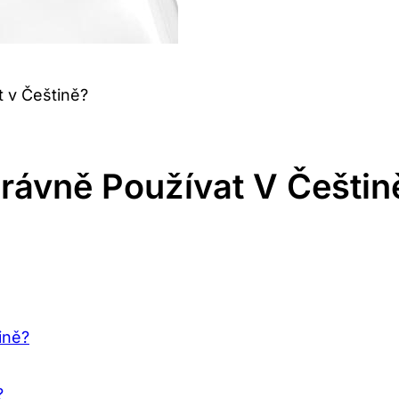
t v Češtině?
právně Používat V Češtin
ině?
?