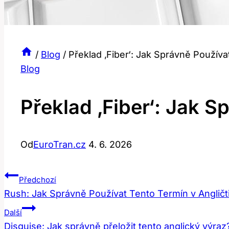
/
Blog
/
Překlad ‚Fiber‘: Jak Správně Používa
Blog
Překlad ‚Fiber‘: Jak S
Od
EuroTran.cz
4. 6. 2026
Navigace
Předchozí
Rush: Jak Správně Používat Tento Termín v Angličt
Pro
Další
Příspěvek
Disguise: Jak správně přeložit tento anglický výraz