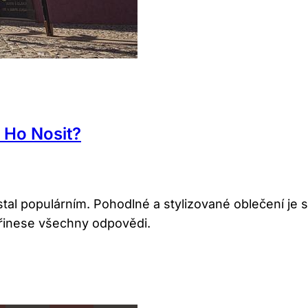
 Ho Nosit?
h stal populárním. Pohodlné a stylizované oblečení j
přinese všechny odpovědi.