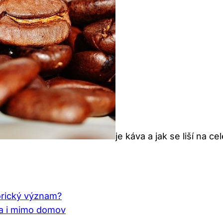
je káva a jak se liší na c
storický význam?
oma i mimo domov