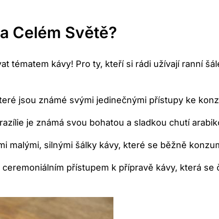
Na Celém Světě?
tématem kávy! Pro ty, kteří si rádi užívají ranní šá
, které jsou známé svými jedinečnými přístupy ke kon
Brazílie je známá svou bohatou a sladkou chutí arabi
ými malými, silnými šálky kávy, které se běžně konz
m ceremoniálním přístupem k přípravě kávy, která s