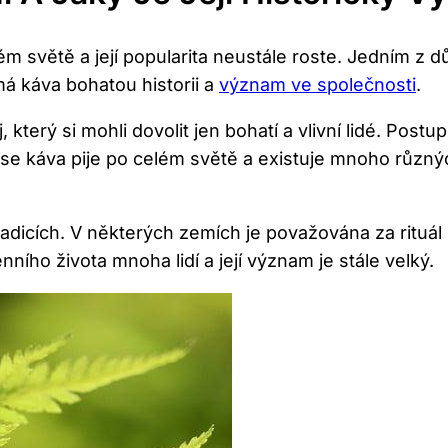
m světě a její popularita neustále roste. Jedním z d
á káva bohatou historii a
význam ve společnosti
.
, který si mohli dovolit jen bohatí a vlivní lidé. Po
e káva pije po celém světě a existuje mnoho různých
radicích. V některých zemích je považována za rituál
nního života mnoha lidí a její význam je stále velký.