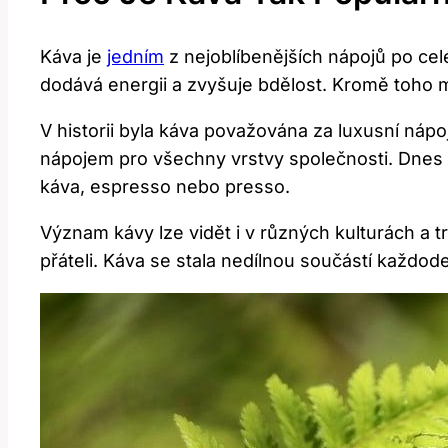
Káva je
jedním
z nejoblíbenějších nápojů po celé
dodává energii a zvyšuje bdělost. Kromě toho m
V historii byla káva považována za luxusní nápoj
nápojem pro všechny vrstvy společnosti. Dnes s
káva, espresso nebo presso.
Význam kávy lze vidět i v různých kulturách a t
přáteli. Káva se stala nedílnou součástí každode