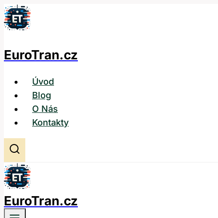
Přeskočit
na
obsah
EuroTran.cz
Úvod
Blog
O Nás
Kontakty
EuroTran.cz