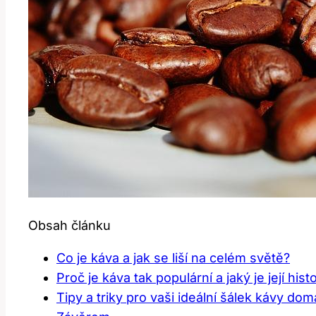
Obsah článku
Co je káva a jak se liší na celém světě?
Proč je káva tak populární a jaký je její hi
Tipy a triky pro vaši ideální šálek kávy d