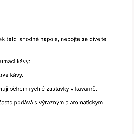
lek této lahodné nápoje, nebojte se divejte
zumaci kávy:
kové kávy.
umují během rychlé zastávky v kavárně.
e často podává s výrazným a aromatickým