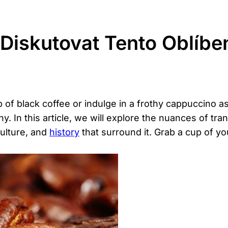
A Diskutovat Tento Oblíb
f black coffee or indulge in a frothy cappuccino as 
y. In this article, we will explore the nuances of tr
culture, and
history
that surround it. Grab a cup of yo