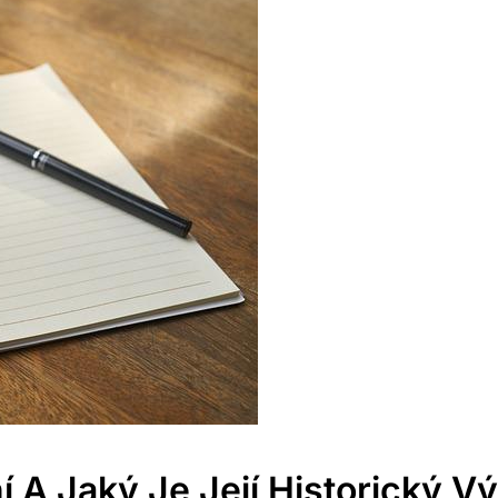
í A Jaký Je Její Historický 