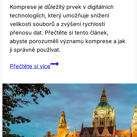
Komprese je důležitý prvek v digitálních
technologiích, který umožňuje snížení
velikosti souborů a zvýšení rychlosti
přenosu dat. Přečtěte si tento článek,
abyste porozuměli významu komprese a jak
ji správně používat.
Compression:
Přečtěte si více
Co
To
Znamená?
Překlad
a
Význam!