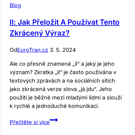
Blog
Il: Jak Přeložit A Používat Tento
Zkrácený Výraz?
Od
EuroTran.cz
3. 5. 2024
Ale co přesně znamená „il“ a jaký je jeho
význam? Zkratka „il“ je často používána v
textových zprávách a na sociálních sítích
jako zkrácená verze slova „já jdu“. Jeho
použití je běžné mezi mladými lidmi a slouží
k rychlé a jednoduché komunikaci.
Il:
Přečtěte si více
Jak