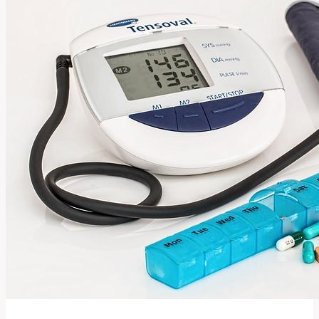
‚mind‘
v
Angličtině?