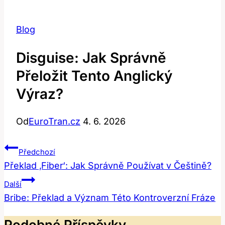
Blog
Disguise: Jak Správně
Přeložit Tento Anglický
Výraz?
Od
EuroTran.cz
4. 6. 2026
Navigace
Předchozí
Pro
Překlad ‚Fiber‘: Jak Správně Používat v Češtině?
Příspěvek
Další
Bribe: Překlad a Význam Této Kontroverzní Fráze
Podobné Příspěvky