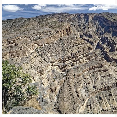
Přeložit
a
Používat
Tento
Zkrácený
Výraz?