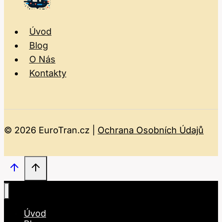
Úvod
Blog
O Nás
Kontakty
© 2026 EuroTran.cz |
Ochrana Osobních Údajů
Úvod