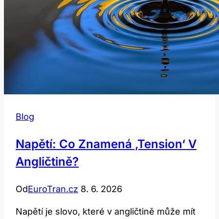
Blog
Napětí: Co Znamená ‚tension‘ V
Angličtině?
Od
EuroTran.cz
8. 6. 2026
Napětí je slovo, které v angličtině může mít