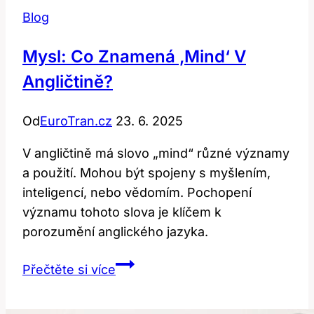
Blog
Mysl: Co Znamená ‚mind‘ V
Angličtině?
Od
EuroTran.cz
23. 6. 2025
V angličtině má slovo „mind“ různé významy
a použití. Mohou být spojeny s myšlením,
inteligencí, nebo vědomím. Pochopení
významu tohoto slova je klíčem k
porozumění anglického jazyka.
Mysl:
Přečtěte si více
Co
Znamená