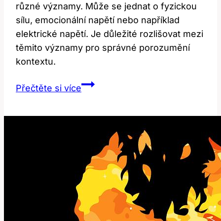
různé významy. Může se jednat o fyzickou
sílu, emocionální napětí nebo například
elektrické napětí. Je důležité rozlišovat mezi
těmito významy pro správné porozumění
kontextu.
Napětí:
Přečtěte si více
Co
Znamená
‚tension‘
v
Angličtině?