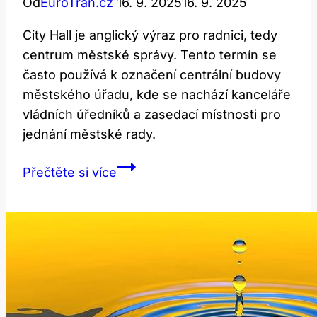
Od
EuroTran.cz
16. 9. 2025
16. 9. 2025
City Hall je anglický výraz pro radnici, tedy
centrum městské správy. Tento termín se
často používá k označení centrální budovy
městského úřadu, kde se nachází kanceláře
vládních úředníků a zasedací místnosti pro
jednání městské rady.
City
Přečtěte si více
Hall:
Co
To
Znamená?
Překlad
a
Kontext!