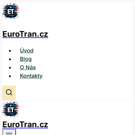
Přeskočit
na
obsah
EuroTran.cz
Úvod
Blog
O Nás
Kontakty
EuroTran.cz