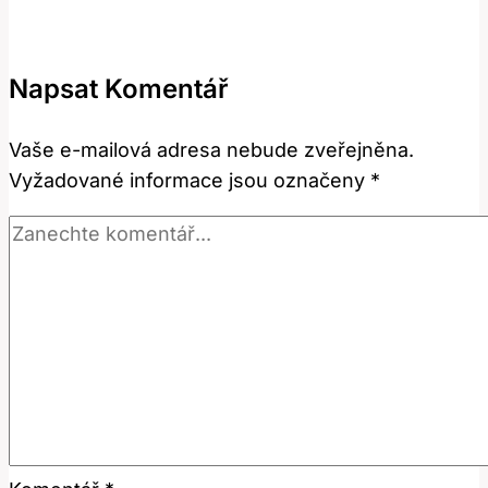
Jaký
je
význam
Napsat Komentář
toto
slova?
Vaše e-mailová adresa nebude zveřejněna.
Anglicko-
Vyžadované informace jsou označeny
*
český
průvodce