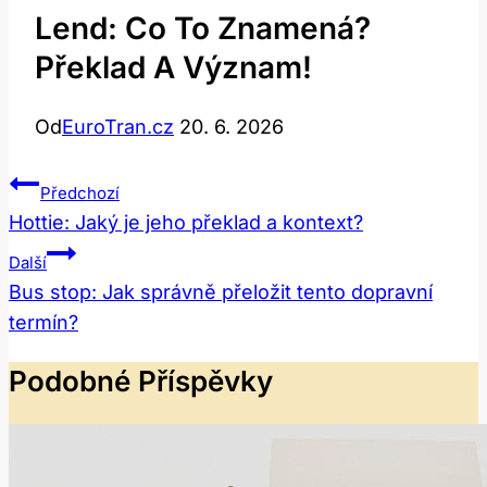
Lend: Co To Znamená?
Překlad A Význam!
Od
EuroTran.cz
20. 6. 2026
Navigace
Předchozí
Pro
Hottie: Jaký je jeho překlad a kontext?
Příspěvek
Další
Bus stop: Jak správně přeložit tento dopravní
termín?
Podobné Příspěvky