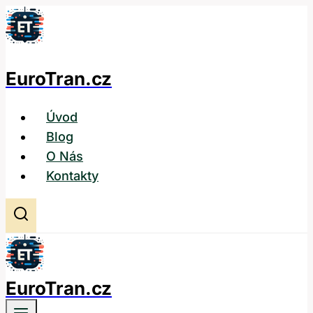
Přeskočit
na
obsah
EuroTran.cz
Úvod
Blog
O Nás
Kontakty
EuroTran.cz