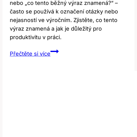
nebo „co tento běžný výraz znamená?“ –
často se používá k označení otázky nebo
nejasností ve výročním. Zjistěte, co tento
výraz znamená a jak je důležitý pro
produktivitu v práci.
At
Přečtěte si více
work:
Co
tento
běžný
výraz
znamená?