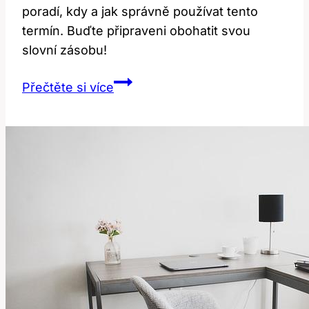
poradí, kdy a jak správně používat tento
termín. Buďte připraveni obohatit svou
slovní zásobu!
Doubloon:
Přečtěte si více
Jak
Správně
Používat
Tento
Anglický
Výraz?