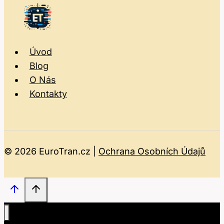
Úvod
Blog
O Nás
Kontakty
© 2026 EuroTran.cz |
Ochrana Osobních Údajů