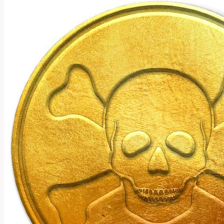
Používat
Tento
Koření?