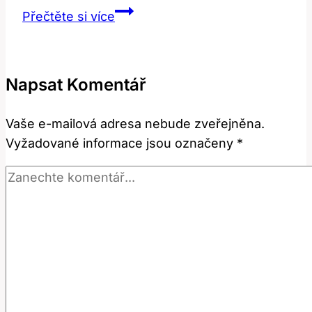
Convector:
Přečtěte si více
Co
Tento
Technický
Napsat Komentář
Termín
Znamená
Vaše e-mailová adresa nebude zveřejněna.
v
Vyžadované informace jsou označeny
*
Angličtině?