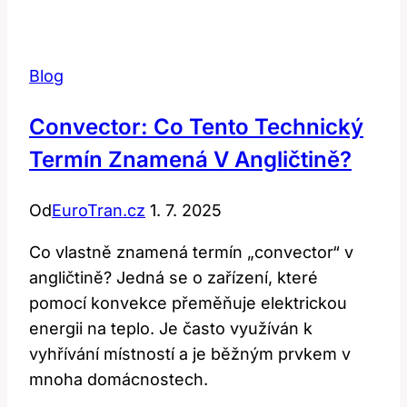
Překlad
a
Význam
Blog
Slova
Pro
Convector: Co Tento Technický
Řemeslníka
Termín Znamená V Angličtině?
nebo
Stavitele
Od
EuroTran.cz
1. 7. 2025
Co vlastně znamená termín „convector“ v
angličtině? Jedná se o zařízení, které
pomocí konvekce přeměňuje elektrickou
energii na teplo. Je často využíván k
vyhřívání místností a je běžným prvkem v
mnoha domácnostech.