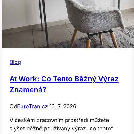
Blog
At Work: Co Tento Běžný Výraz
Znamená?
Od
EuroTran.cz
13. 7. 2026
V českém pracovním prostředí můžete
slyšet běžně používaný výraz „co tento“