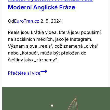
Moderní Anglické Fráze
Od
EuroTran.cz
2. 5. 2024
Reels jsou krátká videa, která jsou populární
na sociálních médiích, jako je Instagram.
Význam slova „reels“, což znamená „cívka“
nebo „kotouč“, může být přeložen do
češtiny jako „záznamy“.
Reels:
Přečtěte si více
Význam
a
překlad
této
moderní