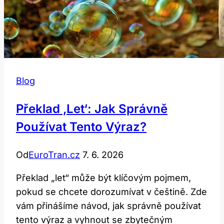
Blog
Překlad ‚let‘: Jak Správně
Používat Tento Výraz?
Od
EuroTran.cz
7. 6. 2026
Překlad „let“ může být klíčovým pojmem,
pokud se chcete dorozumívat v češtině. Zde
vám přinášíme návod, jak správně používat
tento výraz a vyhnout se zbytečným