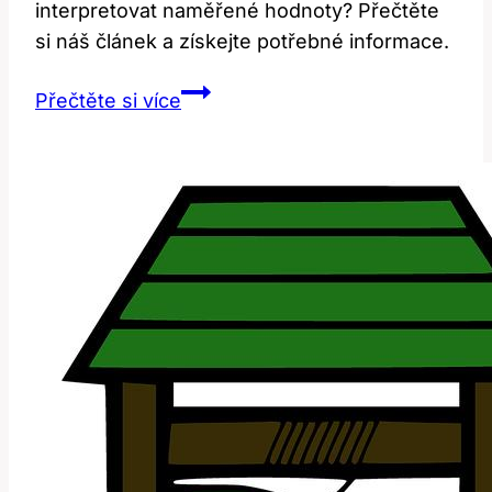
interpretovat naměřené hodnoty? Přečtěte
si náš článek a získejte potřebné informace.
Temperature:
Přečtěte si více
Jak
správně
měřit
a
přeložit?