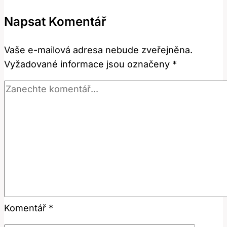
Omezovat
Napsat Komentář
a
Používat
Vaše e-mailová adresa nebude zveřejněna.
Tento
Vyžadované informace jsou označeny
*
Termín?
Komentář
*