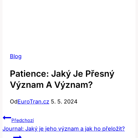
Blog
Patience: Jaký Je Přesný
Význam A Význam?
Od
EuroTran.cz
5. 5. 2024
Navigace
Předchozí
Pro
Journal: Jaký je jeho význam a jak ho přeložit?