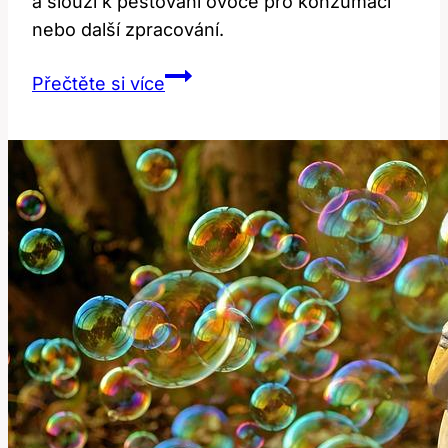
a slouží k pěstování ovoce pro konzumaci
nebo další zpracování.
Orchard:
Přečtěte si více
Co
Tento
Botanický
Anglický
Výraz
Znamená?