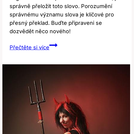
správně přeložit toto slovo. Porozumění
správnému významu slova je klíčové pro
přesný překlad. Buďte připraveni se
dozvědět něco nového!
Význam
Přečtěte si více
Slova
‚Restaurant‘
v
Anglicko-
Českém
Překladači:
Co
byste
Měli
Vědět