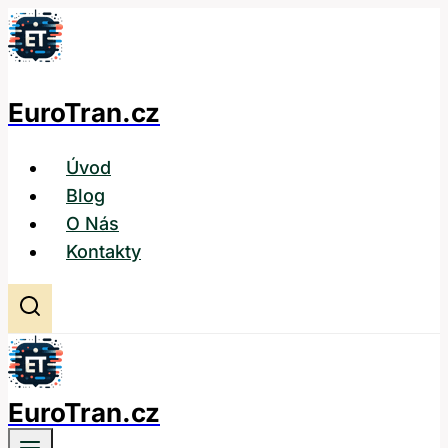
Přeskočit
na
obsah
EuroTran.cz
Úvod
Blog
O Nás
Kontakty
EuroTran.cz