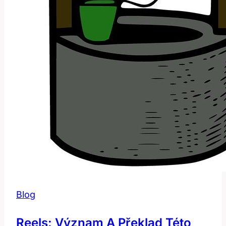
Blog
Reels: Význam A Překlad Této