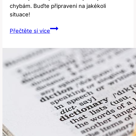
chybám. Buďte připraveni na jakékoli
situace!
Překlad
Přečtěte si více
‚let‘:
Jak
správně
používat
tento
výraz?