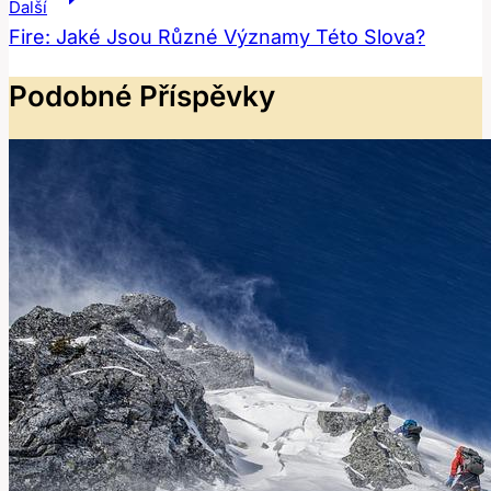
Příspěvek
Další
Fire: Jaké Jsou Různé Významy Této Slova?
Podobné Příspěvky