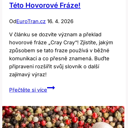
Této Hovorové Fráze!
Od
EuroTran.cz
16. 4. 2026
V článku se dozvíte význam a překlad
hovorové fráze „Cray Cray“! Zjistíte, jakým
způsobem se tato fraze používá v běžné
komunikaci a co přesně znamená. Buďte
připraveni rozšířit svůj slovník o další
zajímavý výraz!
Cray
Přečtěte si více
Cray:
Překlad
a
Význam
Této