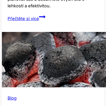
lehkostí a efektivitou.
Time
Přečtěte si více
Schedule:
Jak
Správně
Plánovat
Čas?
Blog