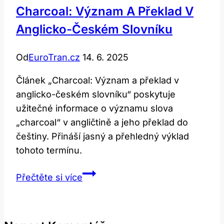
Charcoal: Význam A Překlad V
Anglicko-Českém Slovníku
Od
EuroTran.cz
14. 6. 2025
Článek „Charcoal: Význam a překlad v
anglicko-českém slovníku“ poskytuje
užitečné informace o významu slova
„charcoal“ v angličtině a jeho překlad do
češtiny. Přináší jasný a přehledný výklad
tohoto termínu.
Charcoal:
Přečtěte si více
Význam
a
překlad