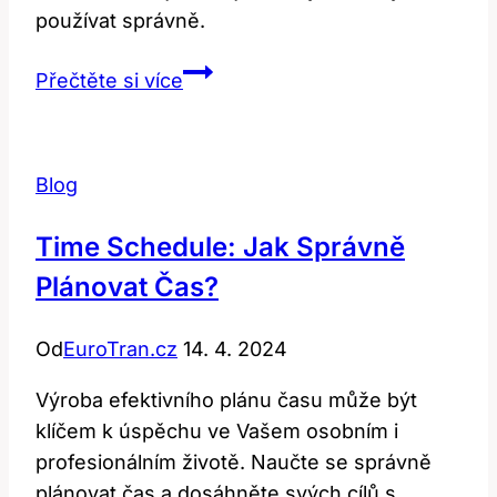
používat správně.
Pepper:
Přečtěte si více
Jak
Správně
Používat
Blog
Tento
Anglický
Time Schedule: Jak Správně
Výraz?
Plánovat Čas?
Od
EuroTran.cz
14. 4. 2024
Výroba efektivního plánu času může být
klíčem k úspěchu ve Vašem osobním i
profesionálním životě. Naučte se správně
plánovat čas a dosáhněte svých cílů s