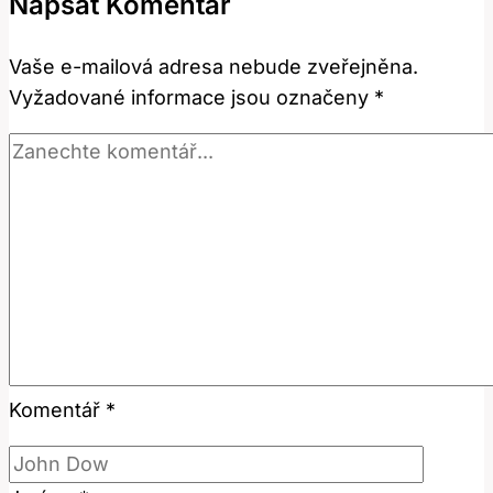
Napsat Komentář
v
anglicko-
Vaše e-mailová adresa nebude zveřejněna.
českém
Vyžadované informace jsou označeny
*
slovníku
Komentář
*