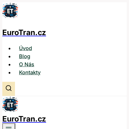
Přeskočit
na
obsah
EuroTran.cz
Úvod
Blog
O Nás
Kontakty
EuroTran.cz