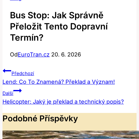
Bus Stop: Jak Správně
Přeložit Tento Dopravní
Termín?
Od
EuroTran.cz
20. 6. 2026
Navigace
Předchozí
Pro
Lend: Co To Znamená? Překlad a Význam!
Příspěvek
Další
Helicopter: Jaký je překlad a technický popis?
Podobné Příspěvky