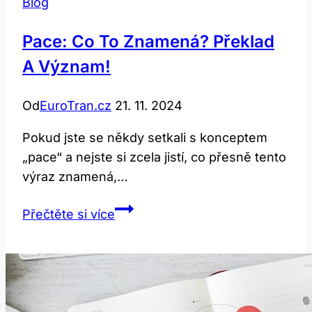
Blog
Významy
a
Pace: Co To Znamená? Překlad
Použití
A Význam!
Této
Slova?
Od
EuroTran.cz
21. 11. 2024
Pokud jste se někdy setkali s konceptem
„pace“ a nejste si zcela jistí, co přesně tento
výraz znamená,…
Pace:
Přečtěte si více
Co
to
znamená?
Překlad
a