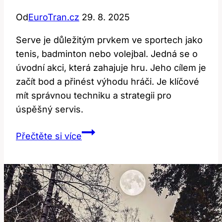
Od
EuroTran.cz
29. 8. 2025
Serve je důležitým prvkem ve sportech jako
tenis, badminton nebo volejbal. Jedná se o
úvodní akci, která zahajuje hru. Jeho cílem je
začít bod a přinést výhodu hráči. Je klíčové
mít správnou techniku a strategii pro
úspěšný servis.
Serve:
Přečtěte si více
Co
to
znamená
a
jak
se