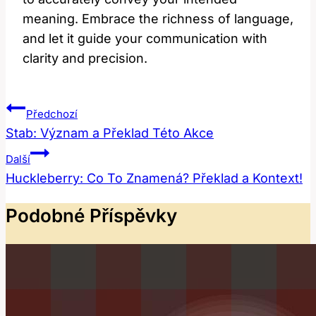
meaning. Embrace the richness of language,
and let it guide your communication with
clarity and precision.
Navigace
Předchozí
Pro
Stab: Význam a Překlad Této Akce
Příspěvek
Další
Huckleberry: Co To Znamená? Překlad a Kontext!
Podobné Příspěvky