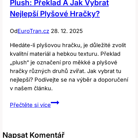
Plush: Překlad A Jak Vybrat
Nejlepší Plyšové Hračky?
Od
EuroTran.cz
28. 12. 2025
Hledáte-li plyšovou hračku, je důležité zvolit
kvalitní materiál a hebkou texturu. Překlad
„plush“ je označení pro měkké a plyšové
hračky různých druhů zvířat. Jak vybrat tu
nejlepší? Podívejte se na výběr a doporučení
v našem článku.
Plush:
Přečtěte si více
Překlad
a
Jak
Napsat Komentář
Vybrat