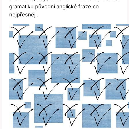
gramatiku původní anglické fráze co
nejpřesněji.