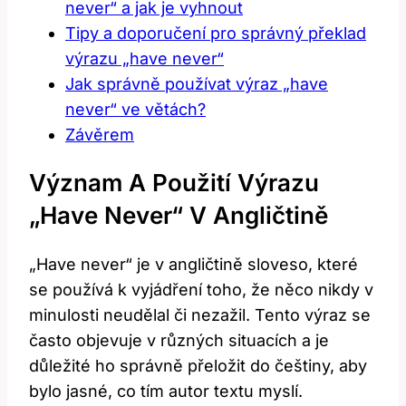
never“ a jak je vyhnout
Tipy a doporučení pro správný překlad
výrazu „have never“
Jak správně používat výraz „have
never“ ve větách?
Závěrem
Význam A Použití Výrazu
„have Never“ V Angličtině
„Have never“ je v angličtině sloveso, které
se používá k vyjádření toho, že něco nikdy v
minulosti neudělal či nezažil. Tento výraz se
často objevuje v různých situacích a je
důležité ho správně přeložit do češtiny, aby
bylo jasné, co tím autor textu myslí.