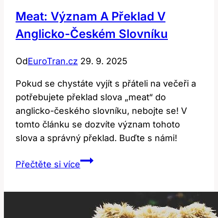
Meat: Význam A Překlad V
Anglicko-Českém Slovníku
Od
EuroTran.cz
29. 9. 2025
Pokud se chystáte vyjít s přáteli na večeři a
potřebujete překlad slova „meat“ do
anglicko-českého slovníku, nebojte se! V
tomto článku se dozvíte význam tohoto
slova a správný překlad. Buďte s námi!
Meat:
Přečtěte si více
Význam
a
překlad
v