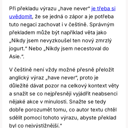
Při překladu výrazu „have never“
je třeba si
uvědomit
, že se jedná o zápor a je potřeba
tuto negaci zachovat i v češtině. Správným
překladem může být například věta jako
„Nikdy jsem nevyzkoušel ten nový zmrzlý
jogurt.“ Nebo „Nikdy jsem necestoval do
Asie.“.
V češtině není vždy možné přesně přeložit
anglický výraz „have never“, proto je
důležité dávat pozor na celkový kontext věty
a snažit se co nejpřesněji vyjádřit neabsenci
nějaké akce v minulosti. Snažte se tedy
dobře porozumět tomu, co autor textu chtěl
sdělit pomocí tohoto výrazu, abyste překlad
byl co nejvýstižnější.“