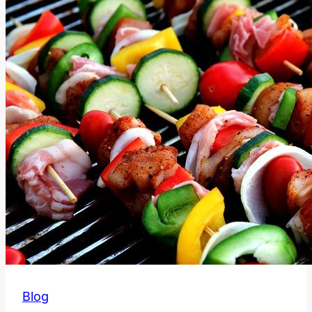
Výraz
Ovlivňuje
Jazyk?
Blog