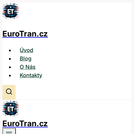
Přeskočit
na
obsah
EuroTran.cz
Úvod
Blog
O Nás
Kontakty
EuroTran.cz