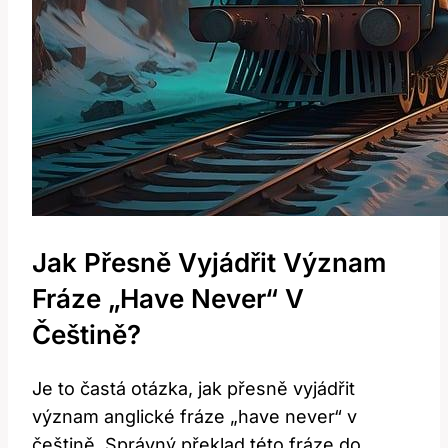
Jak Přesně Vyjádřit Význam
Fráze „have Never“ V
Češtině?
Je to častá otázka, jak přesně vyjádřit
význam anglické fráze „have never“ v
češtině. Správný překlad této fráze do