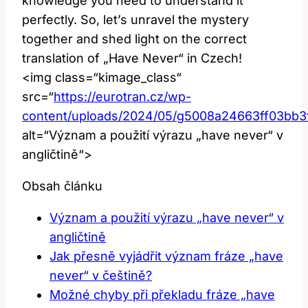
knowledge you need to understand it
perfectly. So, let’s unravel the mystery
together and shed light on the correct
translation of „Have Never“ in Czech!
<img class=“kimage_class“
src=“
https://eurotran.cz/wp-
content/uploads/2024/05/g5008a24663ff03bb
alt=“Význam a použití výrazu „have never“ v
angličtině“>
Obsah článku
Význam a použití výrazu „have never“ v
angličtině
Jak přesně vyjádřit význam fráze „have
never“ v češtině?
Možné chyby při překladu fráze „have