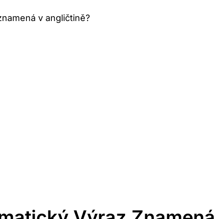
znamená v angličtině?
ematický Výraz Znamená 