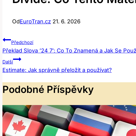
Od
EuroTran.cz
21. 6. 2026
Navigace
Předchozí
Překlad Slova ’24 7′: Co To Znamená a Jak Se Použ
Pro
Další
Příspěvek
Estimate: Jak správně přeložit a používat?
Podobné Příspěvky