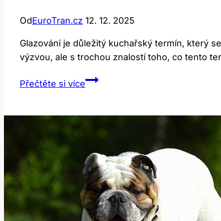
Od
EuroTran.cz
12. 12. 2025
Glazování je důležitý kuchařský termín, který se
výzvou, ale s trochou znalostí toho, co tento 
Glaze:
Přečtěte si více
Jak
Správně
Přeložit
Tento
Kulinářský
Termín?