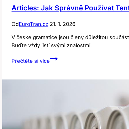
Articles: Jak Správně Používat Ten
Od
EuroTran.cz
21. 1. 2026
V české gramatice jsou členy důležitou součástí
Buďte vždy jistí svými znalostmi.
Articles:
Přečtěte si více
Jak
Správně
Používat
Tento
Anglický
Výraz?