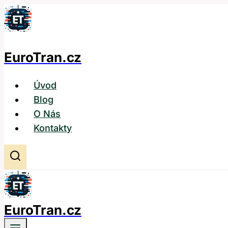
Přeskočit
na
obsah
EuroTran.cz
Úvod
Blog
O Nás
Kontakty
EuroTran.cz