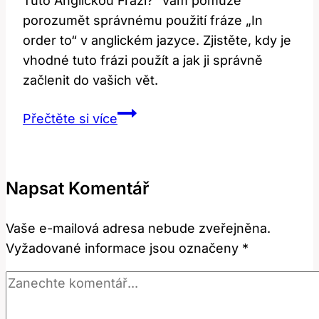
Tuto Anglickou Frázi?“ vám pomůže
porozumět správnému použití fráze „In
order to“ v anglickém jazyce. Zjistěte, kdy je
vhodné tuto frázi použít a jak ji správně
začlenit do vašich vět.
In
Přečtěte si více
Order
To:
Jak
Napsat Komentář
a
Kdy
Vaše e-mailová adresa nebude zveřejněna.
Používat
Vyžadované informace jsou označeny
*
Tuto
Anglickou
Frázi?