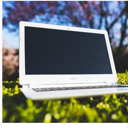
Co
To
Znamená
a
Jak
Se
Používá?