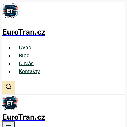
Přeskočit
na
obsah
EuroTran.cz
Úvod
Blog
O Nás
Kontakty
EuroTran.cz