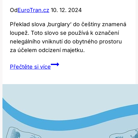
Od
EuroTran.cz
10. 12. 2024
Překlad slova ‚burglary‘ do češtiny znamená
loupež. Toto slovo se používá k označení
nelegálního vniknutí do obytného prostoru
za účelem odcizení majetku.
Překlad
Přečtěte si více
slova
‚burglary‘:
Co
to
znamená?