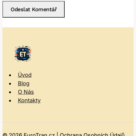
Úvod
Blog
O Nás
Kontakty
© 2026 EuroTran.cz |
Ochrana Osobních Údajů