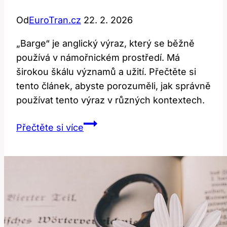
Od
EuroTran.cz
22. 2. 2026
„Barge“ je anglický výraz, který se běžně
používá v námořnickém prostředí. Má
širokou škálu významů a užití. Přečtěte si
tento článek, abyste porozuměli, jak správně
používat tento výraz v různých kontextech.
Barge:
Přečtěte si více
Jak
Správně
Používat
Tento
Anglický
Výraz?