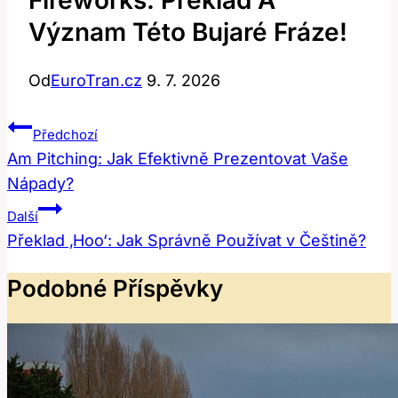
Význam Této Bujaré Fráze!
Od
EuroTran.cz
9. 7. 2026
Navigace
Předchozí
Pro
Am Pitching: Jak Efektivně Prezentovat Vaše
Nápady?
Příspěvek
Další
Překlad ‚Hoo‘: Jak Správně Používat v Češtině?
Podobné Příspěvky