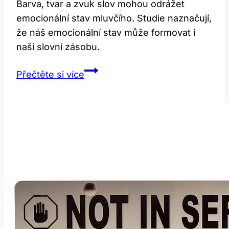
Barva, tvar a zvuk slov mohou odrážet
emocionální stav mluvčího. Studie naznačují,
že náš emocionální stav může formovat i
naši slovní zásobu.
Feelings:
Přečtěte si více
Jak
pocity
ovlivňují
anglický
jazyk?