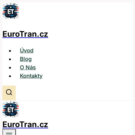
Přeskočit
na
obsah
EuroTran.cz
Úvod
Blog
O Nás
Kontakty
EuroTran.cz