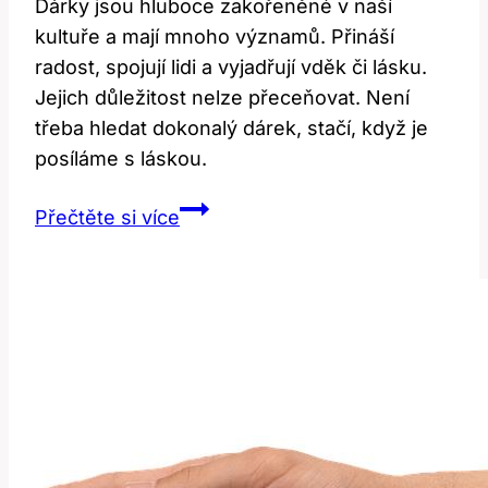
Dárky jsou hluboce zakořeněné v naší
kultuře a mají mnoho významů. Přináší
radost, spojují lidi a vyjadřují vděk či lásku.
Jejich důležitost nelze přeceňovat. Není
třeba hledat dokonalý dárek, stačí, když je
posíláme s láskou.
Present:
Přečtěte si více
Dárky
a
jejich
význam
v
kultuře!