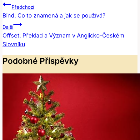
Navigace
Předchozí
Pro
Bind: Co to znamená a jak se používá?
Příspěvek
Další
Offset: Překlad a Význam v Anglicko-Českém
Slovníku
Podobné Příspěvky