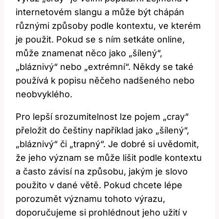
internetovém slangu a může být chápán
různými způsoby podle kontextu, ve kterém
je použit. Pokud se s ním setkáte online,
může znamenat něco jako „šílený“,
„bláznivý“ nebo „extrémní“. Někdy se také
používá k popisu něčeho nadšeného nebo
neobvyklého.
Pro lepší srozumitelnost lze pojem „cray“
přeložit do češtiny například jako „šílený“,
„bláznivý“ či „trapný“. Je dobré si uvědomit,
že jeho význam se může lišit podle kontextu
a často závisí na způsobu, jakým je slovo
použito v dané větě. Pokud chcete lépe
porozumět významu tohoto výrazu,
doporučujeme si prohlédnout jeho užití v