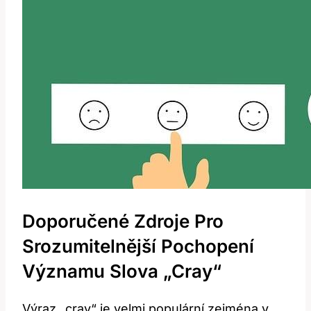
Doporučené Zdroje Pro
Srozumitelnější Pochopení
Významu Slova „cray“
Výraz „cray“ je velmi populární zejména v