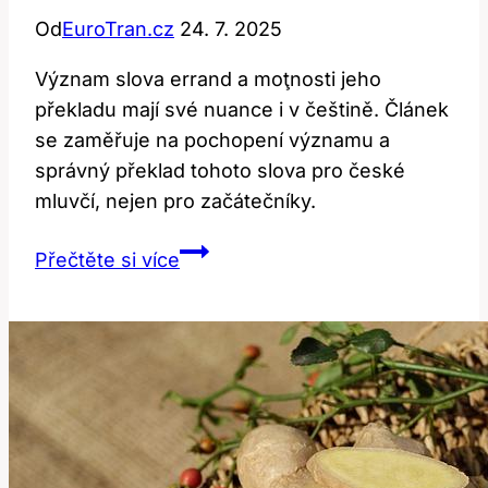
Od
EuroTran.cz
24. 7. 2025
Význam slova errand a moţnosti jeho
překladu mají své nuance i v češtině. Článek
se zaměřuje na pochopení významu a
správný překlad tohoto slova pro české
mluvčí, nejen pro začátečníky.
Errand:
Přečtěte si více
Význam
a
překlad
nejen
pro
začátečníky