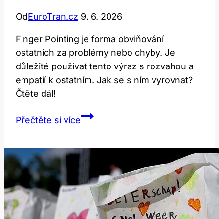
Od
EuroTran.cz
9. 6. 2026
Finger Pointing je forma obviňování
ostatních za problémy nebo chyby. Je
důležité používat tento výraz s rozvahou a
empatií k ostatním. Jak se s ním vyrovnat?
Čtěte dál!
Finger
Přečtěte si více
pointing:
Co
to
znamená
a
jak
tento