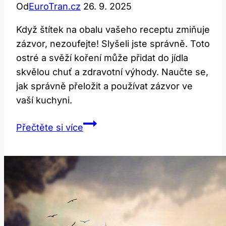
Od
EuroTran.cz
26. 9. 2025
Když štítek na obalu vašeho receptu zmiňuje
zázvor, nezoufejte! Slyšeli jste správně. Toto
ostré a svěží koření může přidat do jídla
skvělou chuť a zdravotní výhody. Naučte se,
jak správně přeložit a používat zázvor ve
vaší kuchyni.
Ginger:
Přečtěte si více
Jak
Přeložit
a
Používat
Tento
Koření?