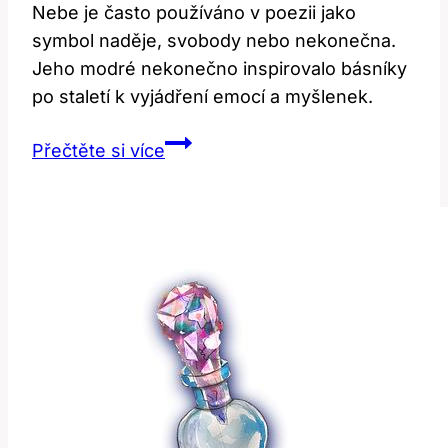
Nebe je často používáno v poezii jako
symbol naděje, svobody nebo nekonečna.
Jeho modré nekonečno inspirovalo básníky
po staletí k vyjádření emocí a myšlenek.
Sky:
Přečtěte si více
Co
to
znamená
a
jak
se
používá
v
poezii?