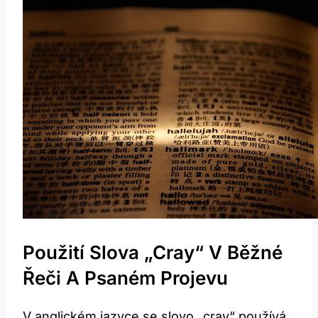
Použití Slova „cray“ V Běžné
Řeči A Psaném Projevu
V anglickém jazyce se slovo „cray“ používá