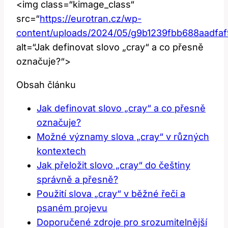
<img class=“kimage_class“
src=“
https://eurotran.cz/wp-
content/uploads/2024/05/g9b1239fbb688aadf
alt=“Jak definovat slovo „cray“ a co přesně
označuje?“>
Obsah článku
Jak definovat slovo „cray“ a co přesně
označuje?
Možné významy slova „cray“ v různých
kontextech
Jak přeložit slovo „cray“ do češtiny
správně a přesně?
Použití slova „cray“ v běžné řeči a
psaném projevu
Doporučené zdroje pro srozumitelnější