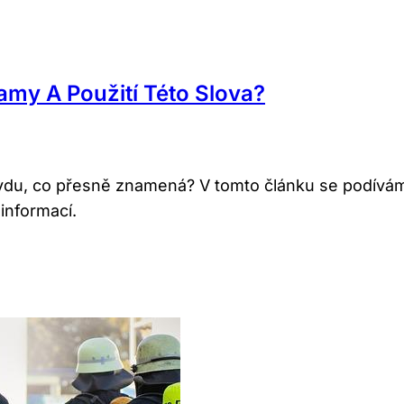
my A Použití Této Slova?
avdu, co přesně znamená? V tomto článku se podívám
informací.