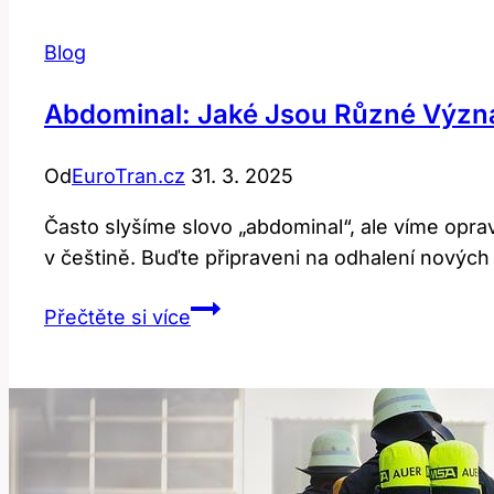
Blog
Abdominal: Jaké Jsou Různé Význa
Od
EuroTran.cz
31. 3. 2025
Často slyšíme slovo „abdominal“, ale víme opr
v češtině. Buďte připraveni na odhalení nových 
Abdominal:
Přečtěte si více
Jaké
Jsou
Různé
Významy
a
Použití