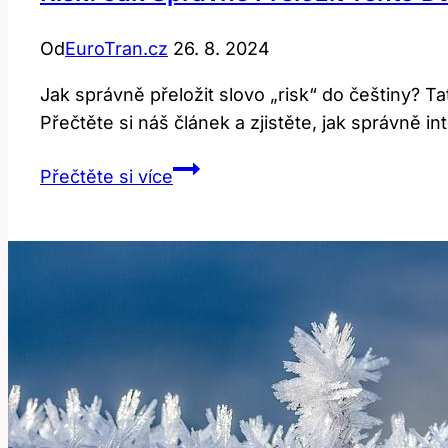
Od
EuroTran.cz
26. 8. 2024
Jak správně přeložit slovo „risk“ do češtiny? T
Přečtěte si náš článek a zjistěte, jak správně in
Risk:
Přečtěte si více
Jak
Správně
Přeložit
Tento
Důležitý
Termín?