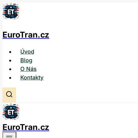
Přeskočit
na
obsah
EuroTran.cz
Úvod
Blog
O Nás
Kontakty
EuroTran.cz