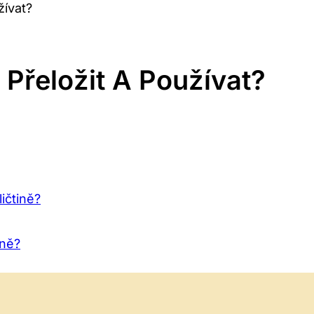
žívat?
 Přeložit A Používat?
ičtině?
vně?