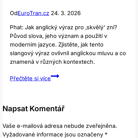
Od
EuroTran.cz
24. 3. 2026
Phat: Jak anglický výraz pro ‚skvělý‘ zní?
Původ slova, jeho význam a použití v
moderním jazyce. Zjistěte, jak tento
slangový výraz ovlivnil anglickou mluvu a co
znamená v různých kontextech.
Phat:
Přečtěte si více
Jak
Anglický
Výraz
Napsat Komentář
Pro
‚Skvělý‘
Vaše e-mailová adresa nebude zveřejněna.
Zní?
Vyžadované informace jsou označeny
*