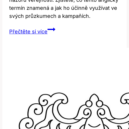
termín znamená a jak ho účinně využívat ve
svých průzkumech a kampaňích.
Polls:
Přečtěte si více
Co
Tento
Anglický
Termín
Znamená
a
Jak
Ho
Používat?