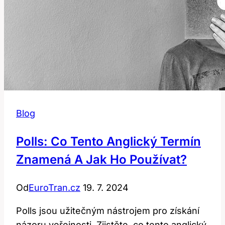
Blog
Polls: Co Tento Anglický Termín
Znamená A Jak Ho Používat?
Od
EuroTran.cz
19. 7. 2024
Polls jsou užitečným nástrojem pro získání
názoru veřejnosti. Zjistěte, co tento anglický