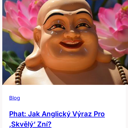
používat?
Blog
Phat: Jak Anglický Výraz Pro
‚Skvělý‘ Zní?