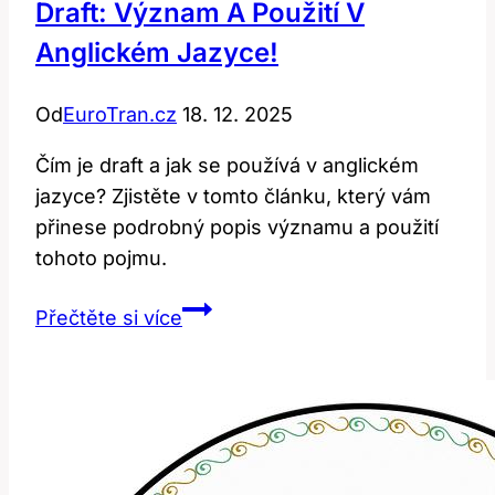
Draft: Význam A Použití V
Anglickém Jazyce!
Od
EuroTran.cz
18. 12. 2025
Čím je draft a jak se používá v anglickém
jazyce? Zjistěte v tomto článku, který vám
přinese podrobný popis významu a použití
tohoto pojmu.
Draft:
Přečtěte si více
Význam
a
použití
v
anglickém
jazyce!