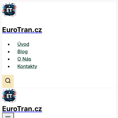
Přeskočit
na
obsah
EuroTran.cz
Úvod
Blog
O Nás
Kontakty
EuroTran.cz