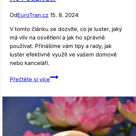
Od
EuroTran.cz
15. 8. 2024
V tomto článku se dozvíte, co je luster, jaký
má vliv na osvětlení a jak ho správně
používat. Přinášíme vám tipy a rady, jak
luster efektivně využít ve vašem domově
nebo kanceláři.
Luster:
Přečtěte si více
Lesk
nebo
světlo
–
jak
ho