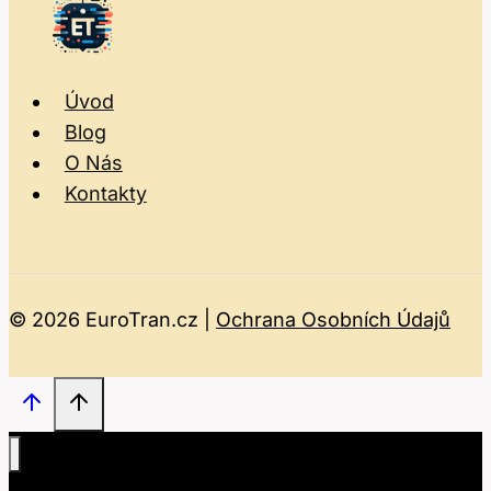
Úvod
Blog
O Nás
Kontakty
© 2026 EuroTran.cz |
Ochrana Osobních Údajů