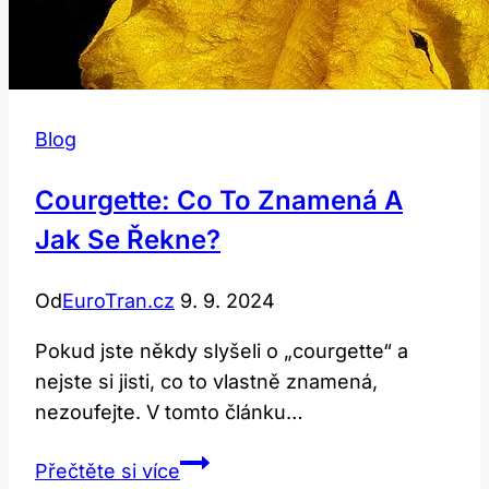
Blog
Courgette: Co To Znamená A
Jak Se Řekne?
Od
EuroTran.cz
9. 9. 2024
Pokud jste někdy slyšeli o „courgette“ a⁤
nejste si jisti, co to vlastně‌ znamená,
nezoufejte. ‌V tomto článku…
Courgette:
Přečtěte si více