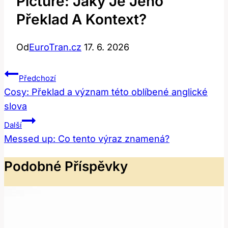
Picture: Jaký Je Jeho
Překlad A Kontext?
Od
EuroTran.cz
17. 6. 2026
Navigace
Předchozí
Pro
Cosy: Překlad a význam této oblíbené anglické
slova
Příspěvek
Další
Messed up: Co tento výraz znamená?
Podobné Příspěvky