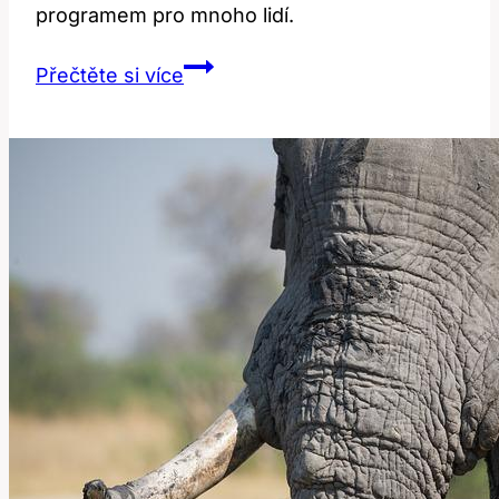
programem pro mnoho lidí.
Hiking:
Přečtěte si více
Překlad
a
Význam
Této
Oblíbené
Aktivity!