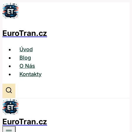
Přeskočit
na
obsah
EuroTran.cz
Úvod
Blog
O Nás
Kontakty
EuroTran.cz