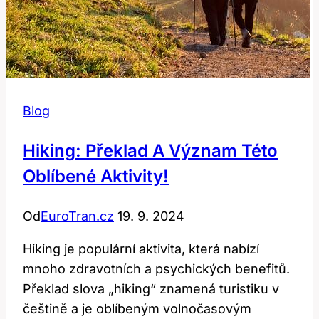
Blog
Hiking: Překlad A Význam Této
Oblíbené Aktivity!
Od
EuroTran.cz
19. 9. 2024
Hiking je populární aktivita, která nabízí
mnoho zdravotních a psychických benefitů.
Překlad slova „hiking“ znamená turistiku v
češtině a je oblíbeným volnočasovým