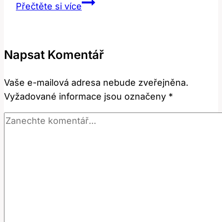
Ranging:
Přečtěte si více
Překlad
a
význam
Napsat Komentář
rozsahu
v
Vaše e-mailová adresa nebude zveřejněna.
anglicko-
Vyžadované informace jsou označeny
*
českém
slovníku