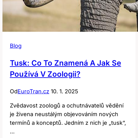
Blog
Tusk: Co To Znamená A Jak Se
Používá V Zoologii?
Od
EuroTran.cz
10. 1. 2025
Zvědavost zoologů a ochutnávatelů vědění
je živena neustálým objevováním nových
termínů a konceptů. Jedním z nich je „tusk“,
…