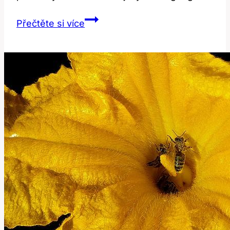
Gorge:
Přečtěte si více
Překlad
a
Geografický
Kontext