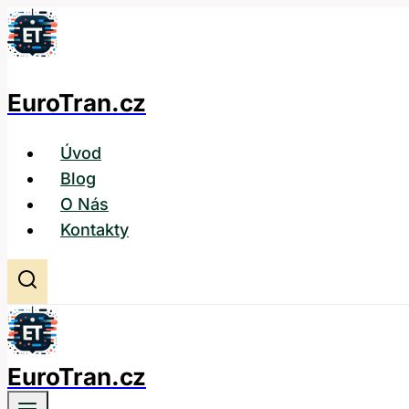
Přeskočit
na
obsah
EuroTran.cz
Úvod
Blog
O Nás
Kontakty
EuroTran.cz