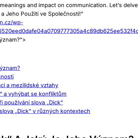
ed meanings and impact on communication. Let’s delve ‍
 a Jeho Použití ‍ve Společnosti!“
an.cz/wp-
ce6520eed0dafe04a0709777305a4c89db625ee532f4
o význam?“>
 význam?
čnosti
ci a​ mezilidské vztahy
“ a vyhýbat ⁤se konfliktům
ři používání ⁣slova​ „Dick“
 ⁢slova „Dick“ v různých kontextech