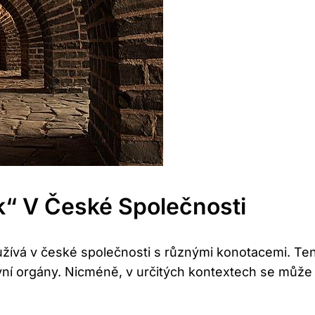
ck“ ⁢v České​ Společnosti
žívá v ⁢české​ společnosti s různými konotacemi.⁤ Te
ní orgány. Nicméně, v určitých kontextech se může