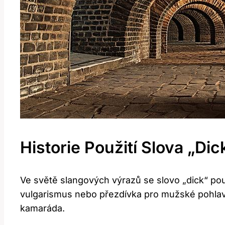
Historie ‌použití Slova „Di
Ve světě slangových ‍výrazů se slovo „dick“ pou
vulgarismus nebo přezdívka pro mužské ⁤pohlav
‍kamaráda.