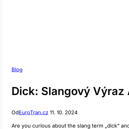
Blog
Dick: Slangový Výraz 
Od
EuroTran.cz
11. 10. 2024
Are you curious about⁣ the slang term‍ „dick“ and 