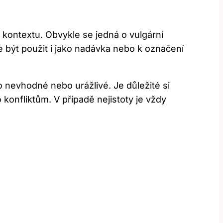
a kontextu. ‍Obvykle se jedná o vulgární
 být použit‍ i jako nadávka nebo k označení‍
 nevhodné nebo urážlivé. ⁣Je důležité⁤ si
onfliktům. V⁤ případě nejistoty je vždy⁢