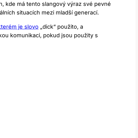
ch, kde má tento‌ slangový‌ výraz‌ své pevné
málních situacích mezi mladší generací.
 kterém je slovo
„dick“ použito, ​a
ou komunikaci,⁢ pokud jsou ​použity s