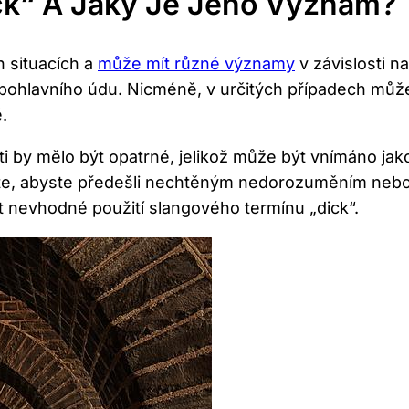
ck“ A Jaký Je Jeho Význam?
h ​situacích a
může ⁤mít různé významy
v závislosti n
o pohlavního údu. Nicméně, v určitých ‌případech může
.
by ⁤mělo‌ být opatrné, jelikož může ​být vnímáno jako
zíte, abyste předešli nechtěným ⁢nedorozuměním⁢ nebo k
vat nevhodné použití slangového termínu „dick“.