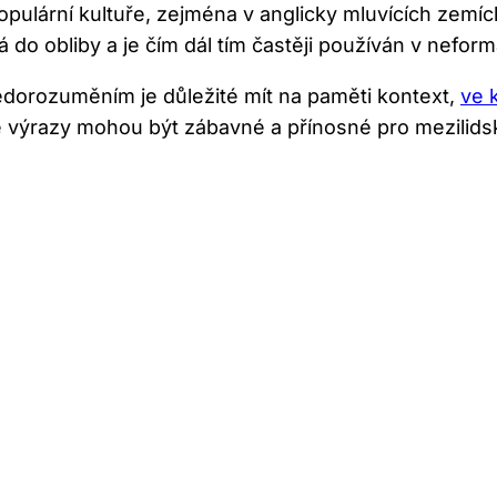
populární kultuře, ​zejména v anglicky mluvících⁣ zemí
do obliby⁣ a je čím ‍dál‌ tím častěji ‍používán v nefor
orozuměním je důležité mít na paměti kontext,‍
ve‌
‌výrazy mohou být zábavné a přínosné ‌pro ‌mezilidsk