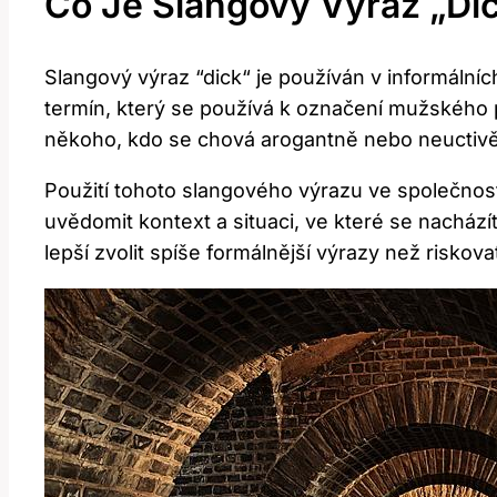
Co Je Slangový Výraz „Di
Slangový výraz ‍“dick“‍ je používán v informálníc
‌termín, který ‍se používá k ‍označení ⁣mužskéh
někoho, kdo ​se‍ chová arogantně ‍nebo neuctivě
Použití tohoto slangového výrazu ve společnosti 
uvědomit ⁣kontext a situaci,​ ve které se‌ nachá
lepší zvolit spíše formálnější výrazy než risko