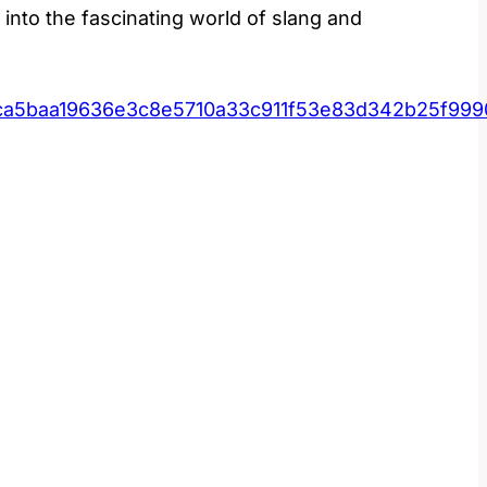
into the fascinating world‍ of slang and
ca5baa19636e3c8e5710a33c911f53e83d342b25f99