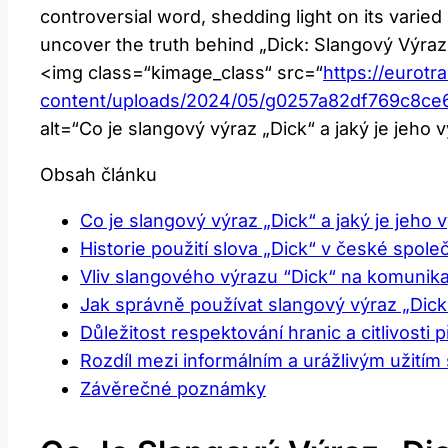
⁣controversial word, shedding light⁤ on its vari
uncover the truth​ behind „Dick: Slangový ​Výraz
<img class=“kimage_class“ ‍src=“
https://eurotr
content/uploads/2024/05/g0257a82df769c8
alt=“Co ⁢je slangový výraz „Dick“ a jaký je ‍jeh
Obsah článku
Co je slangový výraz „Dick“ a jaký je jeho
Historie ‌použití slova „Dick“ ⁢v české​ spole
Vliv slangového‌ výrazu ⁢“Dick“ na komunika
Jak ​správně používat slangový výraz „Dick
Důležitost respektování hranic⁤ a ⁤citlivosti⁤ p
Rozdíl mezi⁤ informálním a urážlivým užitím
Závěrečné poznámky