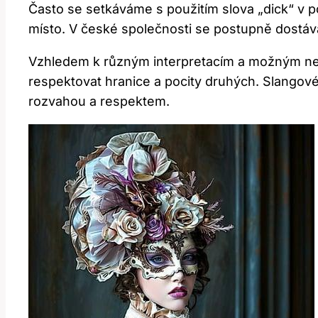
Často se setkáváme⁤ s‌ použitím slova⁣ „dick“ v 
místo. ​V české společnosti se postupně dostává‍ 
Vzhledem k různým interpretacím a možným ned
respektovat hranice a pocity druhých. Slangové 
⁢rozvahou a respektem.