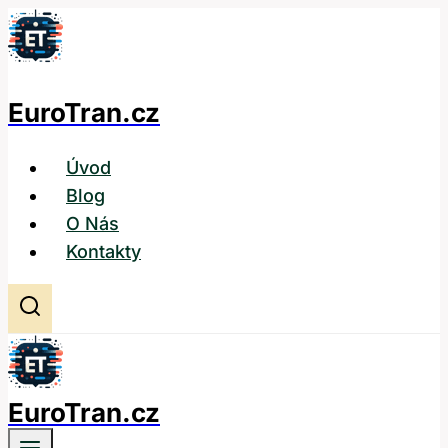
Přeskočit
na
obsah
EuroTran.cz
Úvod
Blog
O Nás
Kontakty
EuroTran.cz