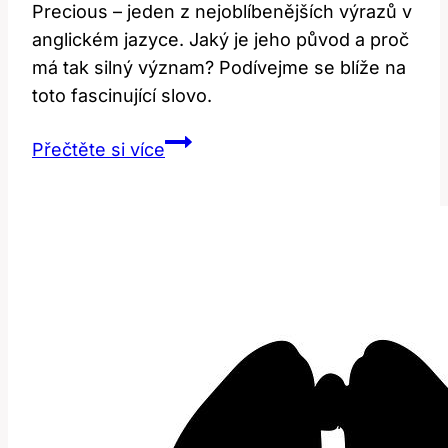
Precious – jeden z nejoblíbenějších výrazů v
anglickém jazyce. Jaký je jeho původ a proč
má tak silný význam? Podívejme se blíže na
toto fascinující slovo.
Precious:
Přečtěte si více
Proč
je
toto
slovo
tak
významné?