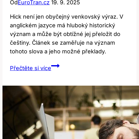
Od
EuroTran.cz
19. 9. 2025
Použít?
Hick není jen obyčejný venkovský výraz. V
anglickém jazyce má hluboký historický
význam a může být obtížné jej přeložit do
češtiny. Článek se zaměřuje na význam
tohoto slova a jeho možné překlady.
Hick:
Přečtěte si více
Nejen
venkovský
výraz
a
jeho
překlad!