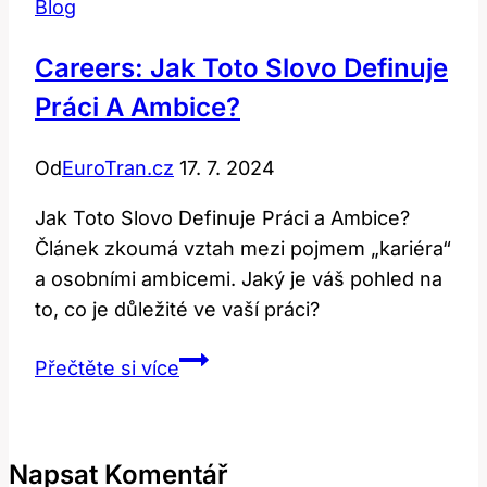
Blog
Careers: Jak Toto Slovo Definuje
Práci A Ambice?
Od
EuroTran.cz
17. 7. 2024
Jak Toto Slovo Definuje Práci a Ambice?
Článek zkoumá vztah mezi pojmem „kariéra“
a osobními ambicemi. Jaký je váš pohled na
to, co je důležité ve vaší práci?
Careers:
Přečtěte si více
Jak
Toto
Slovo
Napsat Komentář
Definuje