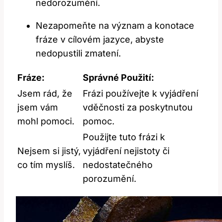
nedorozumění.
Nezapomeňte na význam a konotace
fráze v cílovém jazyce, abyste
nedopustili zmatení.
Fráze:
Správné Použití:
Jsem rád, že
Frázi používejte k vyjádření
jsem vám
vděčnosti za poskytnutou
mohl pomoci.
pomoc.
Použijte tuto frázi k
Nejsem si jistý,
vyjádření nejistoty či
co tím myslíš.
nedostatečného
porozumění.