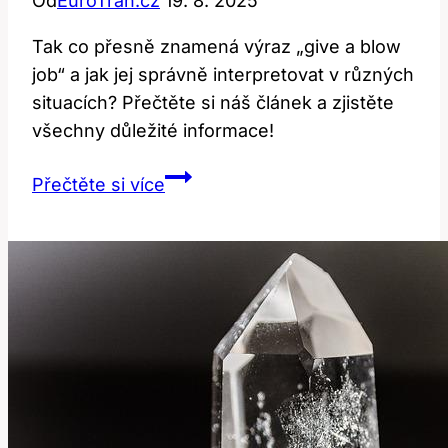
Od
EuroTran.cz
19. 8. 2025
Tak co přesně znamená výraz „give a blow
job“ a jak jej správně interpretovat v různých
situacích? Přečtěte si náš článek a zjistěte
všechny důležité informace!
Give
Přečtěte si více
a
Blow
Job:
Překlad
a
Kontext
Této
Fráze!