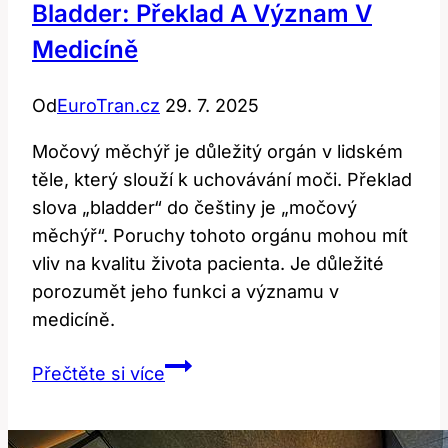
Bladder: Překlad A Význam V
Medicíně
Od
EuroTran.cz
29. 7. 2025
Močový měchýř je důležitý orgán v lidském
těle, který slouží k uchovávání moči. Překlad
slova „bladder“ do češtiny je „močový
měchýř“. Poruchy tohoto orgánu mohou mít
vliv na kvalitu života pacienta. Je důležité
porozumět jeho funkci a významu v
medicíně.
Bladder:
Přečtěte si více
Překlad
a