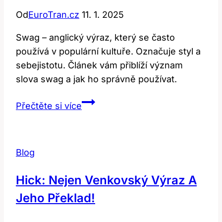
Od
EuroTran.cz
11. 1. 2025
Swag – anglický výraz, který se často
používá v populární kultuře. Označuje styl a
sebejistotu. Článek vám přiblíží význam
slova swag a jak ho správně používat.
Swag:
Přečtěte si více
Co
Znamená
Tento
Blog
Anglický
Výraz
Hick: Nejen Venkovský Výraz A
a
Jeho Překlad!
Jak
Ho