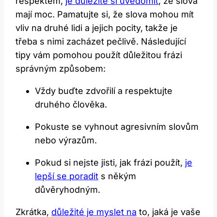
respektem,
je důležité si uvědomit
, že slova
mají moc. Pamatujte si, že slova mohou mít
vliv na druhé lidi a jejich pocity, takže je
třeba s nimi zacházet pečlivě. Následující
tipy vám pomohou použít důležitou frázi
správným způsobem:
Vždy buďte zdvořilí a respektujte
druhého člověka.
Pokuste se vyhnout agresivním slovům
nebo výrazům.
Pokud si nejste jisti, jak frázi použít,
je
lepší se poradit
s někým
důvěryhodným.
Zkrátka,
důležité je myslet na
to, jaká je vaše