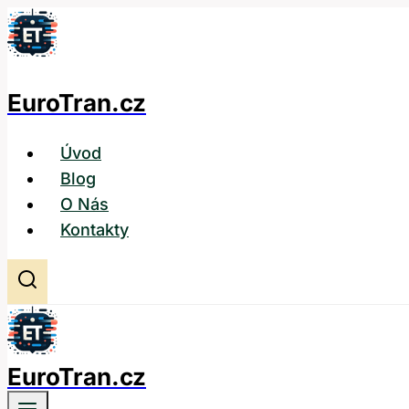
Přeskočit
na
obsah
EuroTran.cz
Úvod
Blog
O Nás
Kontakty
EuroTran.cz