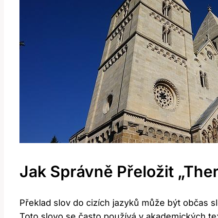
Jak Správně Přeložit „The
Překlad slov do cizích jazyků může být občas sl
Toto slovo se často používá v akademických te