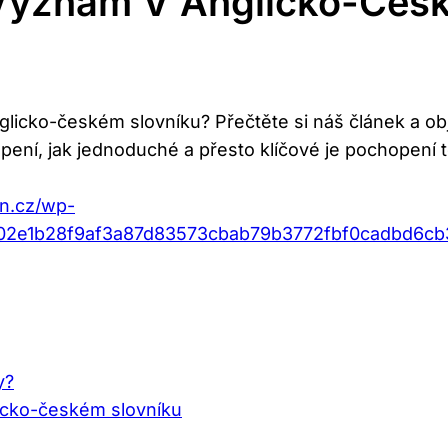
 Význam V Anglicko-Česk
glicko-českém slovníku? Přečtěte si náš článek a ob
pení, jak jednoduché a přesto klíčové je pochopení 
an.cz/wp-
8f02e1b28f9af3a87d83573cbab79b3772fbf0cadbd6c
y?
licko-českém slovníku