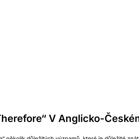
Therefore“ V Anglicko-České
“ několik důležitých významů, které je důležité zná