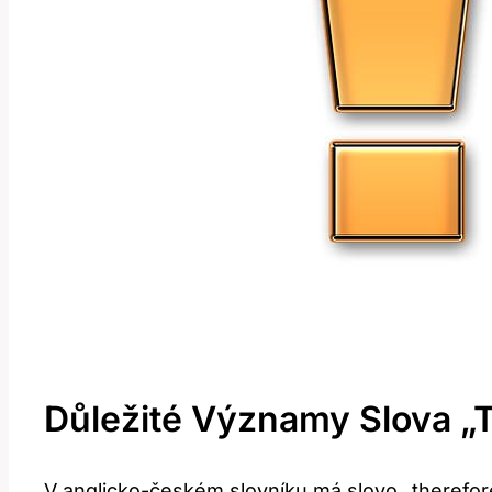
Důležité Významy Slova „
V anglicko-českém slovníku má slovo „therefore