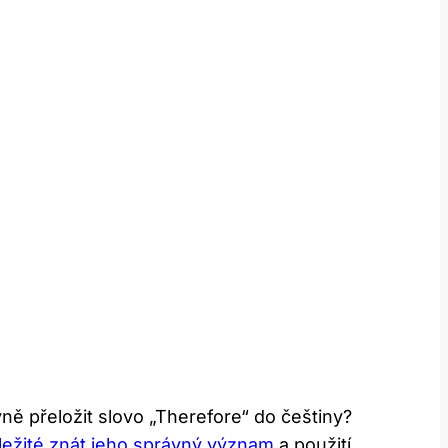
vně přeložit slovo „Therefore“ do češtiny?
ůležité znát jeho správný význam
a použití.