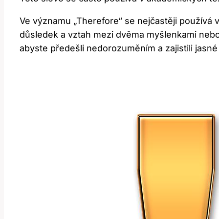
Ve významu „Therefore“ se nejčastěji používá v 
důsledek a vztah mezi dvěma myšlenkami nebo tv
abyste předešli nedorozuměním a zajistili jasné