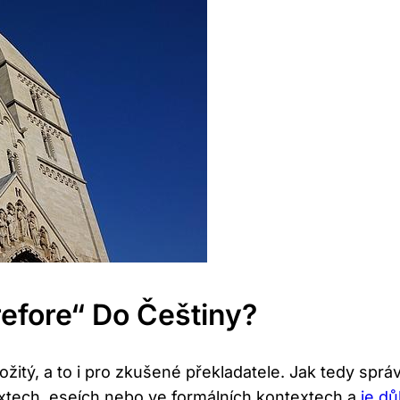
refore“ Do Češtiny?
ožitý, a to i pro zkušené překladatele. Jak tedy sprá
xtech, eseích nebo ve formálních kontextech a
je d