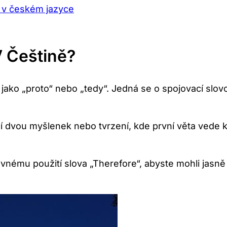
e“ v českém jazyce
 Češtině?
jako „proto“ nebo „tedy“. Jedná se o spojovací slovo
í dvou myšlenek nebo tvrzení, kde první věta vede 
nému použití slova „Therefore“, abyste mohli jasně