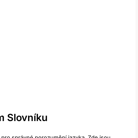
m Slovníku
t pro správné porozumění jazyka. Zde jsou