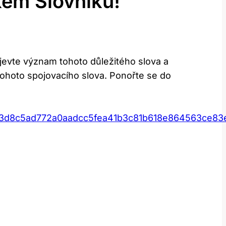
ém Slovníku!
jevte význam tohoto důležitého slova a
tohoto spojovacího slova. Ponořte se do
b3d8c5ad772a0aadcc5fea41b3c81b618e864563ce83e