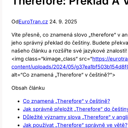
Therefore: Překlad A
Od
EuroTran.cz
24. 9. 2025
Víte přesně, co znamená slovo „therefore“ v an
jeho správný překlad do češtiny. Budete překva
našeho článku a rozšířte své jazykové znalosti!
<img class=“kimage_class“ src=“
https://eurotr
content/uploads/2024/05/g37ea1bf503b154d
alt=“Co znamená „Therefore“ v češtině?“>
Obsah článku
Co znamená „Therefore“ v češtině?
Jak správně přeložit „Therefore“ do češtin
Důležité významy slova „Therefore“ v ang
Jak používat „Therefore“ správně ve větě?