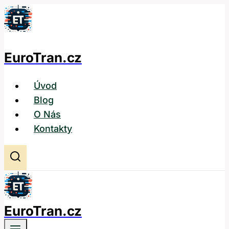
Přeskočit
na
obsah
EuroTran.cz
Úvod
Blog
O Nás
Kontakty
EuroTran.cz