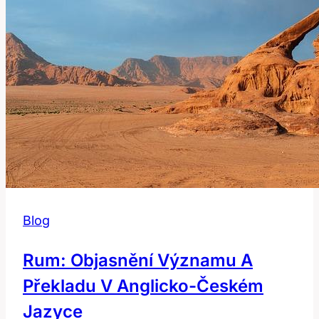
se
používá?
Blog
Rum: Objasnění Významu A
Překladu V Anglicko-Českém
Jazyce