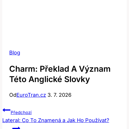
Blog
Charm: Překlad A Význam
Této Anglické Slovky
Od
EuroTran.cz
3. 7. 2026
Navigace
Předchozí
Pro
Lateral: Co To Znamená a Jak Ho Používat?