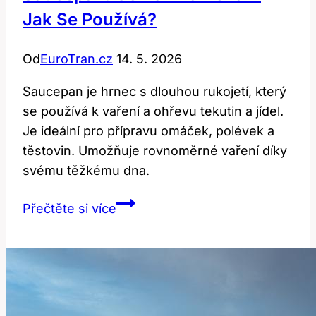
Jak Se Používá?
Od
EuroTran.cz
14. 5. 2026
Saucepan je hrnec s dlouhou rukojetí, který
se používá k vaření a ohřevu tekutin a jídel.
Je ideální pro přípravu omáček, polévek a
těstovin. Umožňuje rovnoměrné vaření díky
svému těžkému dna.
Saucepan:
Přečtěte si více
Co
to
znamená
a
jak