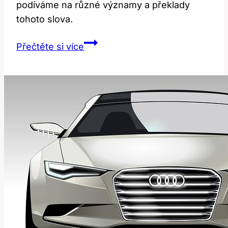
podíváme na různé významy a překlady
tohoto slova.
Road:
Přečtěte si více
Jaké
Jsou
Významy
a
Překlady
Této
Slova?