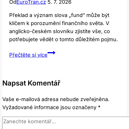
Od
EuroTran.cz
5. 7. 2026
Překlad a význam slova „fund“ může být
klíčem k porozumění finančního světa. V
anglicko-českém slovníku zjistíte vše, co
potřebujete vědět o tomto důležitém pojmu.
Fund:
Přečtěte si více
Překlad
a
Význam
Napsat Komentář
Fondu
v
Vaše e-mailová adresa nebude zveřejněna.
Anglicko-
Vyžadované informace jsou označeny
*
Českém
Slovníku