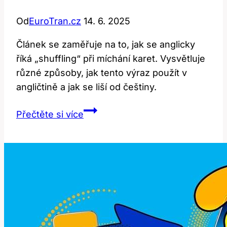
Od
EuroTran.cz
14. 6. 2025
Článek se zaměřuje na to, jak se anglicky
říká „shuffling“ při míchání karet. Vysvětluje
různé způsoby, jak tento výraz použít v
angličtině a jak se liší od češtiny.
Shuffling:
Přečtěte si více
Jak
Míchání
Karet
Zní
v
Angličtině?