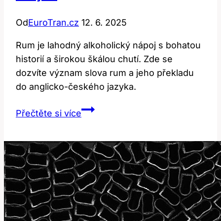
Od
EuroTran.cz
12. 6. 2025
Rum je lahodný alkoholický nápoj s bohatou
historií a širokou škálou chutí. Zde se
dozvíte význam slova rum a jeho překladu
do anglicko-českého jazyka.
Rum:
Přečtěte si více
Objasnění
významu
a
překladu
v
anglicko-
českém
jazyce