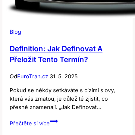
Blog
Definition: Jak Definovat A
Přeložit Tento Termín?
Od
EuroTran.cz
31. 5. 2025
Pokud se někdy setkáváte s cizími ​slovy,
která vás zmatou, je⁣ důležité⁢ zjistit,‌ co
‍přesně znamenají. „Jak Definovat…
Definition:
Přečtěte si více
Jak