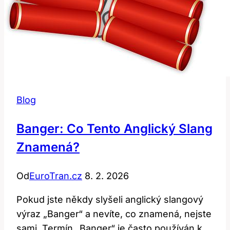
Blog
Banger: Co Tento Anglický Slang
Znamená?
Od
EuroTran.cz
8. 2. 2026
Pokud jste někdy slyšeli anglický slangový
výraz „Banger“ a nevíte, co znamená, nejste
sami. Termín „Banger“ je často používán k