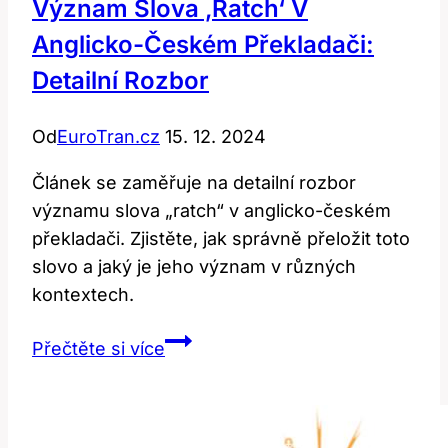
Význam Slova ‚Ratch‘ V
Anglicko-Českém Překladači:
Detailní Rozbor
Od
EuroTran.cz
15. 12. 2024
Článek se zaměřuje na detailní rozbor
významu slova „ratch“ v anglicko-českém
překladači. Zjistěte, jak správně přeložit toto
slovo a jaký je jeho význam v různých
kontextech.
Význam
Přečtěte si více
Slova
‚Ratch‘
v