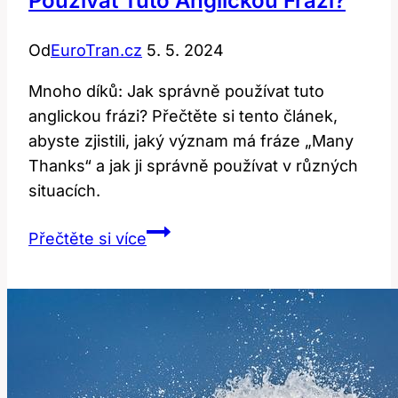
Používat Tuto Anglickou Frázi?
Od
EuroTran.cz
5. 5. 2024
Mnoho díků: Jak správně používat tuto
anglickou frázi? Přečtěte si tento článek,
abyste zjistili, jaký význam má fráze „Many
Thanks“ a jak ji správně používat v různých
situacích.
Many
Přečtěte si více
Thanks:
Jak
Správně
Používat
Tuto
Anglickou