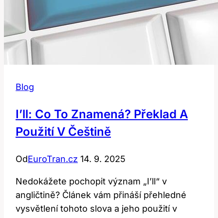
Blog
I’ll: Co To Znamená? Překlad A
Použití V Češtině
Od
EuroTran.cz
14. 9. 2025
Nedokážete pochopit význam „I’ll“ v
angličtině? Článek vám přináší přehledné
vysvětlení tohoto slova a jeho použití v