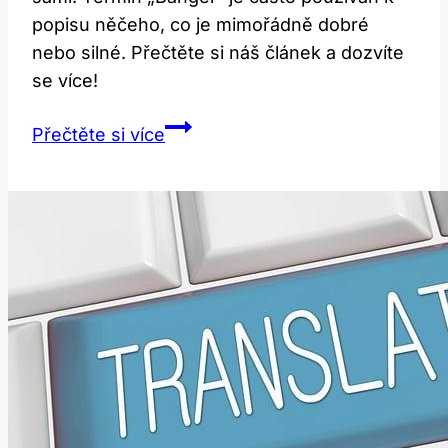
popisu něčeho, co je mimořádně dobré
nebo silné. Přečtěte si náš článek a dozvíte
se více!
Banger:
Přečtěte si více
Co
Tento
Anglický
Slang
Znamená?