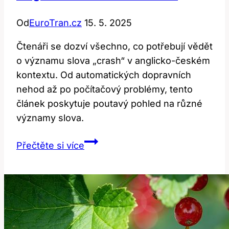
Od
EuroTran.cz
15. 5. 2025
Čtenáři se dozví všechno, co potřebují vědět
o významu slova „crash“ v anglicko-českém
kontextu. Od automatických dopravních
nehod až po počítačový problémy, tento
článek poskytuje poutavý pohled na různé
významy slova.
Crash:
Přečtěte si více
Co
slovo
znamená
v
anglicko-
českém