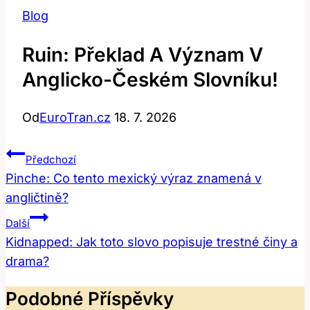
Blog
Ruin: Překlad A Význam V
Anglicko-Českém Slovníku!
Od
EuroTran.cz
18. 7. 2026
Navigace
Předchozí
Pro
Pinche: Co tento mexický výraz znamená v
angličtině?
Příspěvek
Další
Kidnapped: Jak toto slovo popisuje trestné činy a
drama?
Podobné Příspěvky