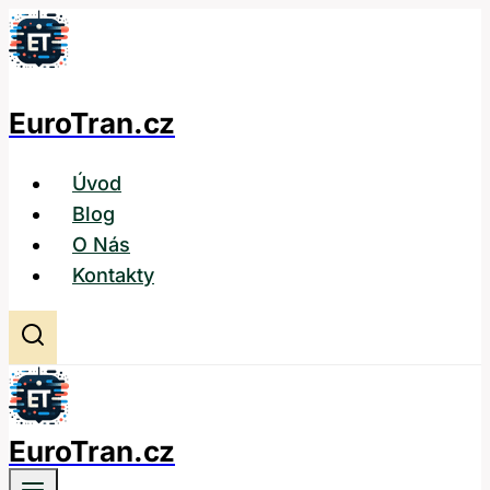
Přeskočit
na
obsah
EuroTran.cz
Úvod
Blog
O Nás
Kontakty
EuroTran.cz