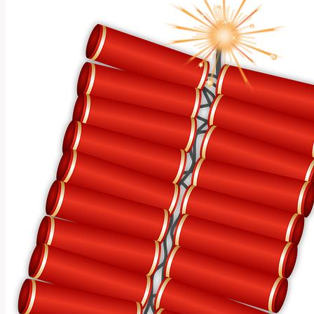
Anglicko-
Českém
Překladači:
Detailní
Rozbor