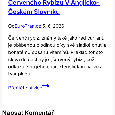
Červeného Rybízu V Anglicko-
Českém Slovníku
Od
EuroTran.cz
5. 6. 2026
Červený rybíz, známý také jako red currant,
je oblíbenou plodinou díky své sladké chuti a
bohatému obsahu vitamínů. Překlad tohoto
slova do češtiny je „červený rybíz“, což
odkazuje na jeho charakteristickou barvu a
tvar plodu.
Red
Přečtěte si více
Currant:
Překlad
a
Napsat Komentář
Význam