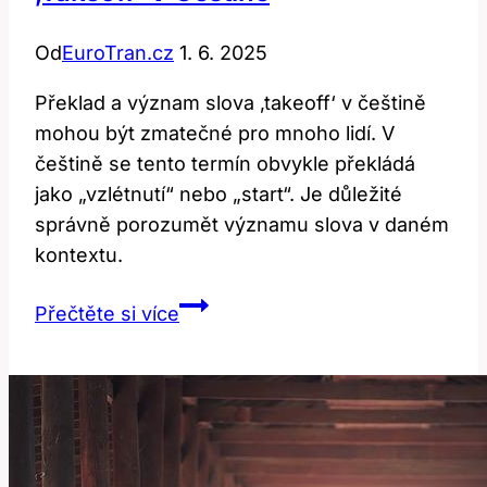
Od
EuroTran.cz
1. 6. 2025
Překlad a význam slova ‚takeoff‘ v češtině
mohou být zmatečné pro mnoho lidí. V
češtině se tento termín obvykle překládá
jako „vzlétnutí“ nebo „start“. Je důležité
správně porozumět významu slova v daném
kontextu.
Překlad
Přečtěte si více
a
Význam
Slova
‚takeoff‘
v
Češtině