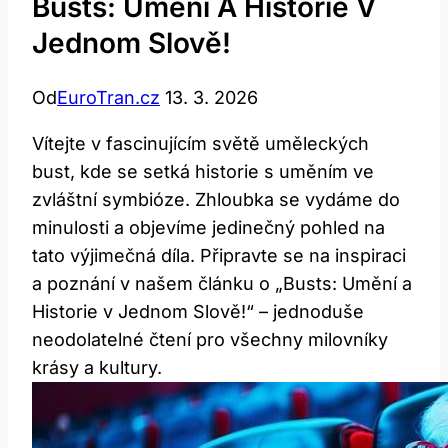
Busts: Umění A Historie V
Jednom Slově!
Od
EuroTran.cz
13. 3. 2026
Vítejte v fascinujícím světě uměleckých
bust, kde se setká historie s uměním ve
zvláštní symbióze. Zhloubka se vydáme do
minulosti a objevíme jedinečný pohled na
tato výjimečná díla. Připravte se na inspiraci
a poznání v našem článku o „Busts: Umění a
Historie v Jednom Slově!“ – jednoduše
neodolatelné čtení pro všechny milovníky
krásy a kultury.