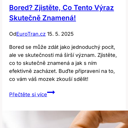
Bored? Zjistěte, Co Tento Výraz
Skutečně Znamená!
Od
EuroTran.cz
15. 5. 2025
Bored se může zdát jako jednoduchý pocit,
ale ve skutečnosti má širší význam. Zjistěte,
co to skutečně znamená a jak s ním
efektivně zacházet. Buďte připraveni na to,
co vám váš mozek zkouší sdělit!
Bored?
Přečtěte si více
Zjistěte,
co
tento
výraz