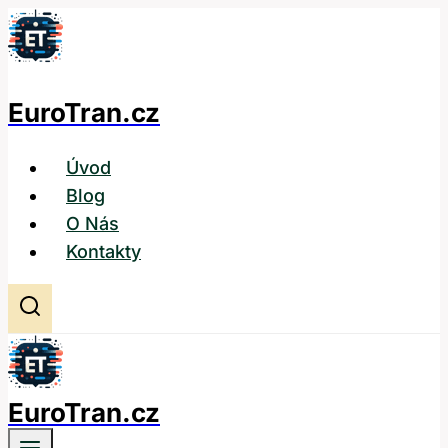
Přeskočit
na
obsah
EuroTran.cz
Úvod
Blog
O Nás
Kontakty
EuroTran.cz