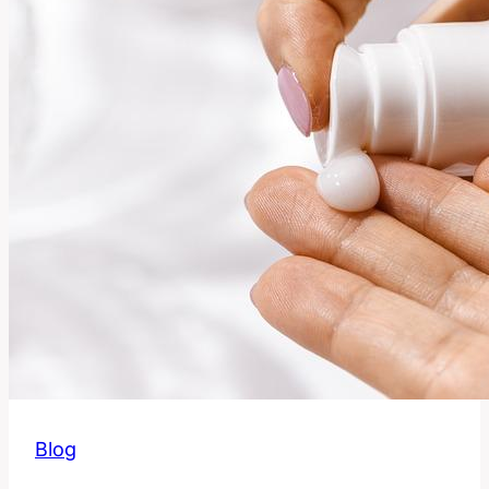
skutečně
znamená!
Blog