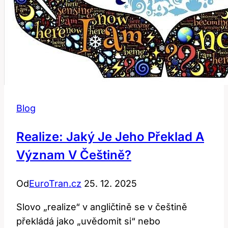
Blog
Realize: Jaký Je Jeho Překlad A
Význam V Češtině?
Od
EuroTran.cz
25. 12. 2025
Slovo „realize“ v angličtině se v češtině
překládá jako „uvědomit si“ nebo