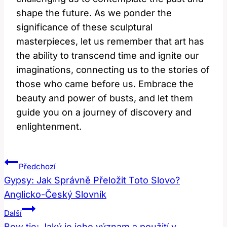
shape the future. As we ponder the
significance of these sculptural
masterpieces, let us remember that art has
the ability to transcend time and ignite our
imaginations, connecting us to the stories of
those who came before us. Embrace the
beauty and power of busts, and let them
guide you on a journey of discovery and
enlightenment.
Navigace
Předchozí
Pro
Gypsy: Jak Správně Přeložit Toto Slovo?
Anglicko-Český Slovník
Příspěvek
Další
Bow tie: Jaký je jeho význam a použití v