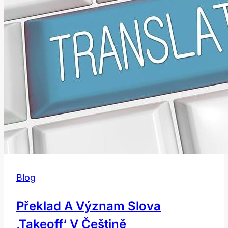
den?
Blog
Překlad A Význam Slova
‚takeoff‘ V Češtině