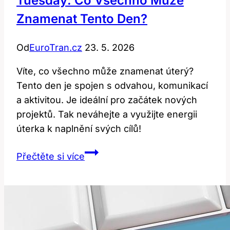
Tuesday: Co Všechno Může
Znamenat Tento Den?
Od
EuroTran.cz
23. 5. 2026
Víte, co všechno může znamenat úterý?
Tento den je spojen s odvahou, komunikací
a aktivitou. Je ideální pro začátek nových
projektů. Tak neváhejte a využijte energii
úterka k naplnění svých cílů!
Tuesday:
Přečtěte si více
Co
všechno
může
znamenat
tento