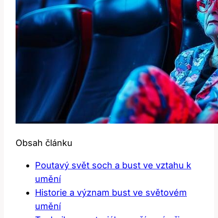
Obsah článku
Poutavý svět soch a bust ve vztahu k
umění
Historie a význam bust ve světovém
umění