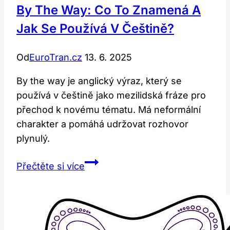
By The Way: Co To Znamená A
Jak Se Používá V Češtině?
Od
EuroTran.cz
13. 6. 2025
By the way je anglický výraz, který se
používá v češtině jako mezilidská fráze pro
přechod k novému tématu. Má neformální
charakter a pomáhá udržovat rozhovor
plynulý.
By
Přečtěte si více
the
Way:
Co
to