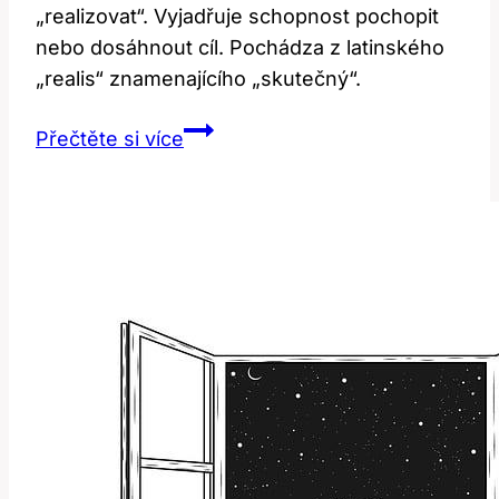
„realizovat“. Vyjadřuje schopnost pochopit
nebo dosáhnout cíl. Pochádza z latinského
„realis“ znamenajícího „skutečný“.
Realize:
Přečtěte si více
Jaký
je
jeho
překlad
a
význam
v
češtině?